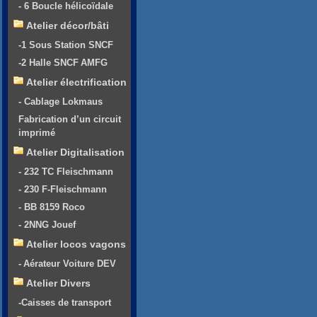
- 6 Boucle hélicoïdale
Atelier décor/bâti
-1 Sous Station SNCF
-2 Halle SNCF AMFG
Atelier électrification
- Cablage Lokmaus
Fabrication d’un circuit
imprimé
Atelier Digitalisation
- 232 TC Fleischmann
- 230 F-Fleischmann
- BB 8159 Roco
- 2NNG Jouef
Atelier locos vagons
- Aérateur Voiture DEV
Atelier Divers
-Caisses de transport