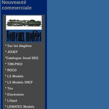
Nouveauté
commerciale
* Sur les étagères
* JOUEF
*Catalogue Jouef 2021
* T2M-PIKO
* ROCO
* LS Models
* LS Models SNCF
* Trix
* Electrotren
* Liliput
* LEMATEC Models