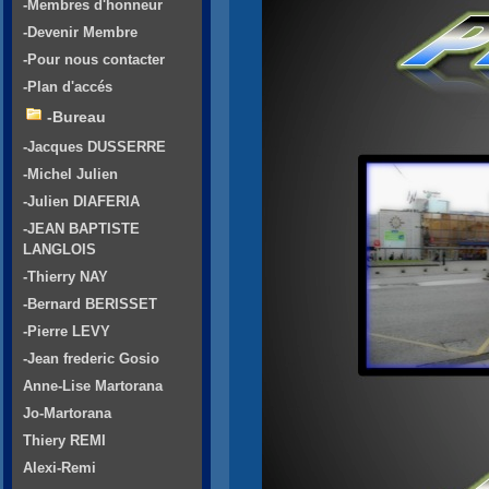
-Membres d'honneur
-Devenir Membre
-Pour nous contacter
-Plan d'accés
-Bureau
-Jacques DUSSERRE
-Michel Julien
-Julien DIAFERIA
-JEAN BAPTISTE
LANGLOIS
-Thierry NAY
-Bernard BERISSET
-Pierre LEVY
-Jean frederic Gosio
Anne-Lise Martorana
Jo-Martorana
Thiery REMI
Alexi-Remi