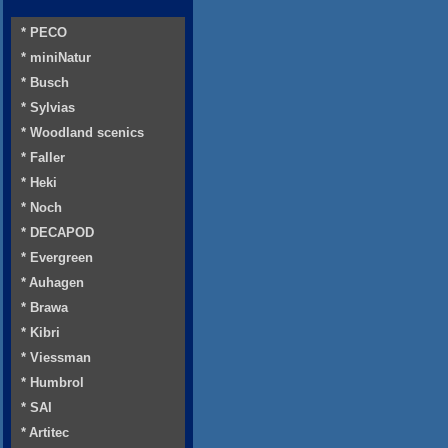
* PECO
* miniNatur
* Busch
* Sylvias
* Woodland scenics
* Faller
* Heki
* Noch
* DECAPOD
* Evergreen
* Auhagen
* Brawa
* Kibri
* Viessman
* Humbrol
* SAI
* Artitec