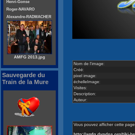
Henri-Gonse
Roger-NAVARO
Alexandre-RADMACHER
AMFG 2013.jpg
Nom de l'image:
Créé:
Sauvegarde du
pixel image:
Train de la Mure
échelleImage:
Visites:
Description:
Auteur:
Vous pouvez afficher cette page 
http://amfg.dyndns.org/tiki