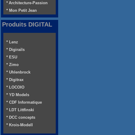
* Architecture-Passion
* Mon Petit Jean
Produits DIGITAL
* Lenz
* Digirails
* ESU
* Zimo
* Uhlenbrock
* Digitrax
* LOCOIO
* YD Models
* CDF Informatique
* LDT Littfinski
* DCC concepts
* Krois-Modell