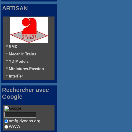
ARTISAN
* SMD
* Mecanic Trains
* YD Models
* Miniatures-Passion
* InterFer
Rechercher avec
Google
amfg.dyndns.org
WWW