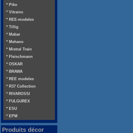
* Piko
* Vitrains
* REE-modeles
* Tillig
* Mabar
* Mehano
* Mistral Train
* Fleischmann
* OSKAR
* BRAWA
* REE modeles
* R37 Collection
* RIVAROSSI
* FULGUREX
* ESU
* EPM
Produits décor