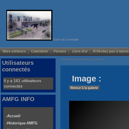
Gare de Grenoble
Nbre visiteurs
Calendrier
Forums
Livre d'or
N'hésitez pas à laisse
Voir/Cacher menus de gauche
Utilisateurs
connectés
Image :
Il y a 161 utilisateurs
connectés
Retour à la galerie
AMFG INFO
-Accueil
-Historique AMFG