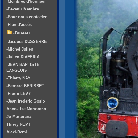
-Membres d'honneur
-Devenir Membre
-Pour nous contacter
-Plan d'accés
-Bureau
-Jacques DUSSERRE
-Michel Julien
-Julien DIAFERIA
-JEAN BAPTISTE
LANGLOIS
-Thierry NAY
-Bernard BERISSET
-Pierre LEVY
-Jean frederic Gosio
Anne-Lise Martorana
Jo-Martorana
Thiery REMI
Alexi-Remi