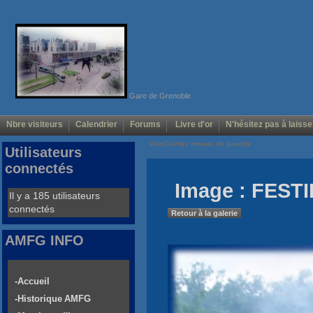
Gare de Grenoble
Nbre visiteurs
Calendrier
Forums
Livre d'or
N'hésitez pas à laisse
Voir/Cacher menus de gauche
Utilisateurs
connectés
Image : FESTI
Il y a 185 utilisateurs
connectés
Retour à la galerie
AMFG INFO
-Accueil
-Historique AMFG