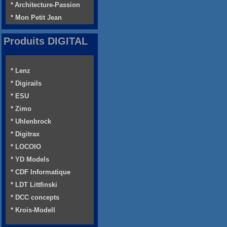
* Architecture-Passion
* Mon Petit Jean
Produits DIGITAL
* Lenz
* Digirails
* ESU
* Zimo
* Uhlenbrock
* Digitrax
* LOCOIO
* YD Models
* CDF Informatique
* LDT Littfinski
* DCC concepts
* Krois-Modell