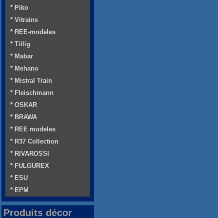
* Piko
* Vitrains
* REE-modeles
* Tillig
* Mabar
* Mehano
* Mistral Train
* Fleischmann
* OSKAR
* BRAWA
* REE modeles
* R37 Collection
* RIVAROSSI
* FULGUREX
* ESU
* EPM
Produits décor