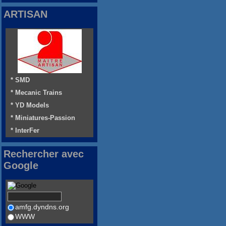
ARTISAN
* SMD
* Mecanic Trains
* YD Models
* Miniatures-Passion
* InterFer
Rechercher avec
Google
amfg.dyndns.org
WWW