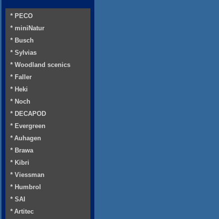
* PECO
* miniNatur
* Busch
* Sylvias
* Woodland scenics
* Faller
* Heki
* Noch
* DECAPOD
* Evergreen
* Auhagen
* Brawa
* Kibri
* Viessman
* Humbrol
* SAI
* Artitec