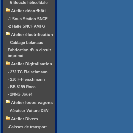
- 6 Boucle hélicoïdale
Atelier décor/bâti
-1 Sous Station SNCF
-2 Halle SNCF AMFG
Atelier électrification
- Cablage Lokmaus
Fabrication d’un circuit
imprimé
Atelier Digitalisation
- 232 TC Fleischmann
- 230 F-Fleischmann
- BB 8159 Roco
- 2NNG Jouef
Atelier locos vagons
- Aérateur Voiture DEV
Atelier Divers
-Caisses de transport