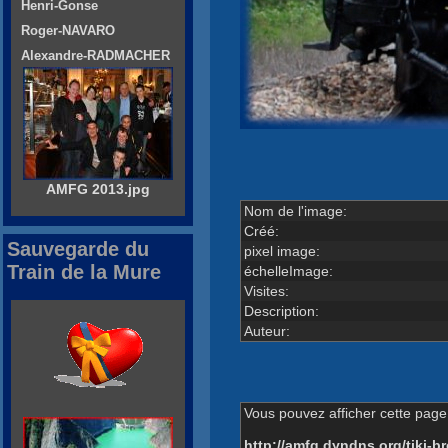
Henri-Gonse
Roger-NAVARO
Alexandre-RADMACHER
AMFG 2013.jpg
Nom de l'image:
Créé:
Sauvegarde du
pixel image:
Train de la Mure
échelleImage:
Visites:
Description:
Auteur:
Vous pouvez afficher cette page 
http://amfg.dyndns.org/tiki