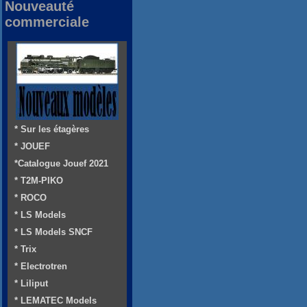
Nouveauté
commerciale
* Sur les étagères
* JOUEF
*Catalogue Jouef 2021
* T2M-PIKO
* ROCO
* LS Models
* LS Models SNCF
* Trix
* Electrotren
* Liliput
* LEMATEC Models