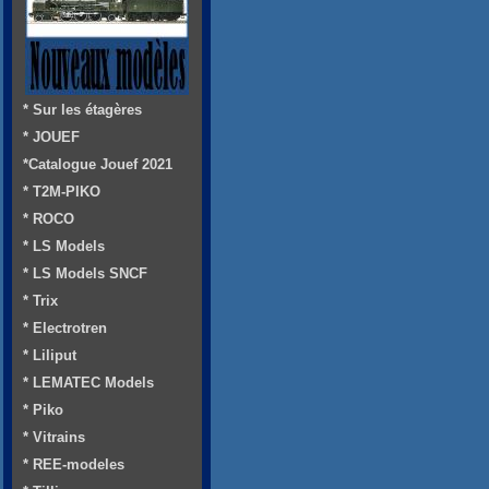
* Sur les étagères
* JOUEF
*Catalogue Jouef 2021
* T2M-PIKO
* ROCO
* LS Models
* LS Models SNCF
* Trix
* Electrotren
* Liliput
* LEMATEC Models
* Piko
* Vitrains
* REE-modeles