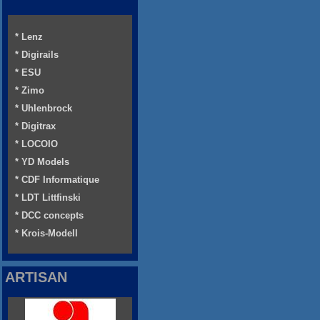
* Lenz
* Digirails
* ESU
* Zimo
* Uhlenbrock
* Digitrax
* LOCOIO
* YD Models
* CDF Informatique
* LDT Littfinski
* DCC concepts
* Krois-Modell
ARTISAN