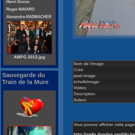
Henri-Gonse
Roger-NAVARO
Alexandre-RADMACHER
AMFG 2013.jpg
Nom de l'image:
Créé:
Sauvegarde du
pixel image:
Train de la Mure
échelleImage:
Visites:
Description:
Auteur:
Vous pouvez afficher cette page 
http://amfg.dyndns.org/tiki