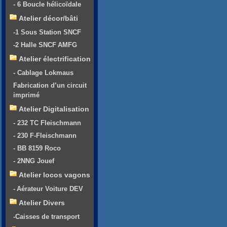
- 6 Boucle hélicoïdale
Atelier décor/bâti
-1 Sous Station SNCF
-2 Halle SNCF AMFG
Atelier électrification
- Cablage Lokmaus
Fabrication d’un circuit
imprimé
Atelier Digitalisation
- 232 TC Fleischmann
- 230 F-Fleischmann
- BB 8159 Roco
- 2NNG Jouef
Atelier locos vagons
- Aérateur Voiture DEV
Atelier Divers
-Caisses de transport