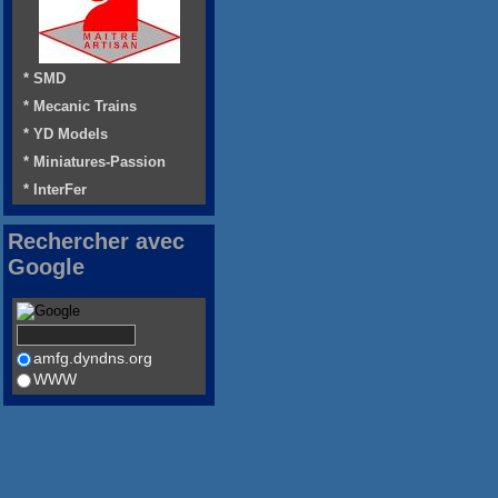
* SMD
* Mecanic Trains
* YD Models
* Miniatures-Passion
* InterFer
Rechercher avec
Google
amfg.dyndns.org
WWW