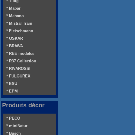
* Tillig
* Mabar
* Mehano
* Mistral Train
* Fleischmann
* OSKAR
* BRAWA
* REE modeles
* R37 Collection
* RIVAROSSI
* FULGUREX
* ESU
* EPM
Produits décor
* PECO
* miniNatur
* Busch