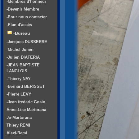
-Membres d'honneur
-Devenir Membre
-Pour nous contacter
-Plan d'accés
-Bureau
-Jacques DUSSERRE
-Michel Julien
-Julien DIAFERIA
-JEAN BAPTISTE
LANGLOIS
-Thierry NAY
-Bernard BERISSET
-Pierre LEVY
-Jean frederic Gosio
Anne-Lise Martorana
Jo-Martorana
Thiery REMI
Alexi-Remi