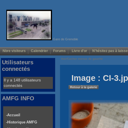
Gare de Grenoble
Nbre visiteurs
Calendrier
Forums
Livre d'or
N'hésitez pas à laisse
Voir/Cacher menus de gauche
Utilisateurs
connectés
Image : CI-3.j
Il y a 148 utilisateurs
connectés
Retour à la galerie
AMFG INFO
-Accueil
-Historique AMFG