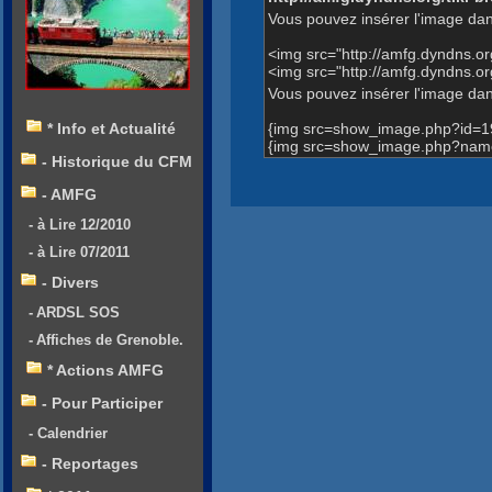
Vous pouvez insérer l'image dan
<img src="http://amfg.dyndns.
<img src="http://amfg.dyndns.
Vous pouvez insérer l'image dans
{img src=show_image.php?id=1
* Info et Actualité
{img src=show_image.php?name
- Historique du CFM
- AMFG
- à Lire 12/2010
- à Lire 07/2011
- Divers
- ARDSL SOS
- Affiches de Grenoble.
* Actions AMFG
- Pour Participer
- Calendrier
- Reportages