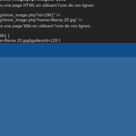
s une page HTML en utilisant l'une de ces lignes:
org/show_image.php?id=1961" />
org/show_image.php?name=Barsa 20.jpg" />
 une page Wiki en utilisant l'une de ces lignes:
961 }
=Barsa 20.jpg&galleryId=128 }