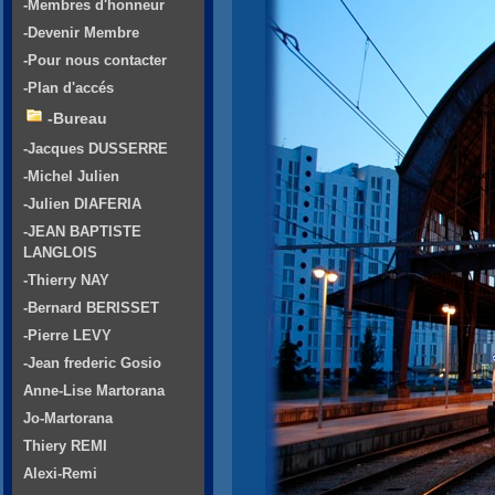
-Membres d'honneur
-Devenir Membre
-Pour nous contacter
-Plan d'accés
-Bureau
-Jacques DUSSERRE
-Michel Julien
-Julien DIAFERIA
-JEAN BAPTISTE
LANGLOIS
-Thierry NAY
-Bernard BERISSET
-Pierre LEVY
-Jean frederic Gosio
Anne-Lise Martorana
Jo-Martorana
Thiery REMI
Alexi-Remi