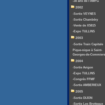
-30 ans de l'AMFG
2002
-Sortie VEYNES
-Sortie Chambéry
-Vente de X5815
-Expo TULLINS
2003
-Sortie Train Capitale
Pique-nique à Saint-
Georges-de-Commier
2004
-Sortie Avigon
-Expo TULLINS
-Congrés FFMF
-Sortie AMBERIEUX
2005
-Sortie DIJON
-Sortie Les Brotteaux