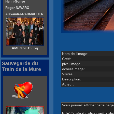
Henri-Gonse
Roger-NAVARO
Alexandre-RADMACHER
AMFG 2013.jpg
Nom de l'image:
Créé:
Sauvegarde du
pixel image:
Train de la Mure
échelleImage:
Visites:
Description:
Auteur:
Vous pouvez afficher cette page 
http://amfg.dyndns.org/tiki