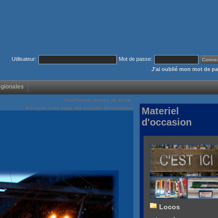
Utilisateur:
Mot de passe:
J'ai oublié mon mot de p
égionales
Voir/Cacher menus de droite
Envoyez cette page par courrier électronique
Materiel
d'occasion
Locos