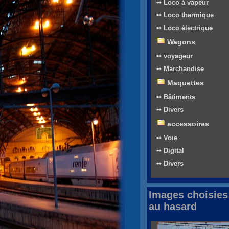
➻ Loco à vapeur
➻ Loco thermique
➻ Loco électrique
Wagons
➻ voyageur
➻ Marchandise
Maquettes
➻ Bâtiments
➻ Divers
accessoires
➻ Voie
➻ Digital
➻ Divers
Images choisies
au hasard