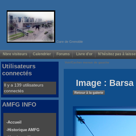
Gare de Grenoble
Nbre visiteurs
Calendrier
Forums
Livre d'or
N'hésitez pas à laisse
Voir/Cacher menus de gauche
Utilisateurs
connectés
Image : Barsa 
Il y a 139 utilisateurs
connectés
Retour à la galerie
AMFG INFO
-Accueil
-Historique AMFG