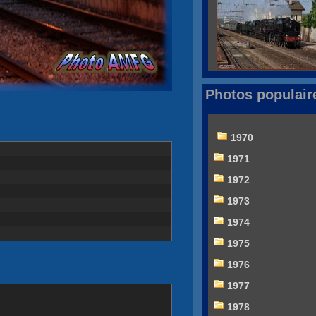
Photos populair
1970
1971
1972
1973
1974
1975
1976
1977
1978