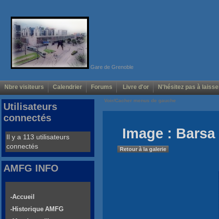
Gare de Grenoble
Nbre visiteurs
Calendrier
Forums
Livre d'or
N'hésitez pas à laisse
Voir/Cacher menus de gauche
Utilisateurs
connectés
Image : Barsa 
Il y a 113 utilisateurs
connectés
Retour à la galerie
AMFG INFO
-Accueil
-Historique AMFG