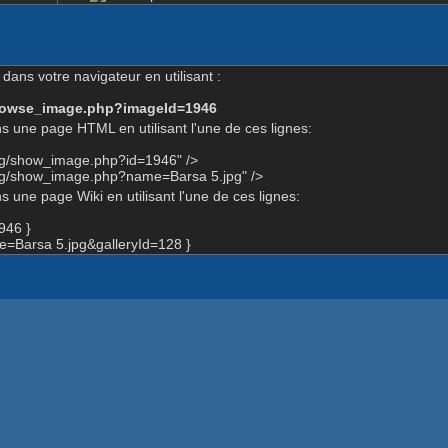
dans votre navigateur en utilisant :
-browse_image.php?imageId=1946
s une page HTML en utilisant l'une de ces lignes:
org/show_image.php?id=1946" />
org/show_image.php?name=Barsa 5.jpg" />
 une page Wiki en utilisant l'une de ces lignes:
946 }
=Barsa 5.jpg&galleryId=128 }