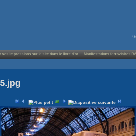
Ut
r vos impressions sur le site dans le livre d'or
Manifestations ferroviaires R
5.jpg