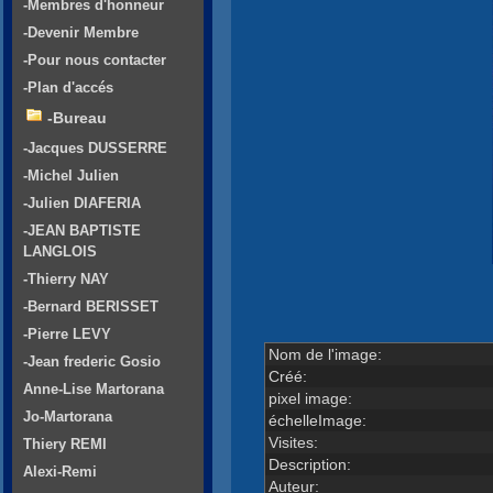
-Membres d'honneur
-Devenir Membre
-Pour nous contacter
-Plan d'accés
-Bureau
-Jacques DUSSERRE
-Michel Julien
-Julien DIAFERIA
-JEAN BAPTISTE
LANGLOIS
-Thierry NAY
-Bernard BERISSET
-Pierre LEVY
Nom de l'image:
-Jean frederic Gosio
Créé:
Anne-Lise Martorana
pixel image:
Jo-Martorana
échelleImage:
Visites:
Thiery REMI
Description:
Alexi-Remi
Auteur: