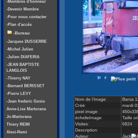
-Membres d'honneur
-Devenir Membre
-Pour nous contacter
-Plan d'accés
-Bureau
-Jacques DUSSERRE
-Michel Julien
-Julien DIAFERIA
-JEAN BAPTISTE
LANGLOIS
-Thierry NAY
-Bernard BERISSET
-Pierre LEVY
Nom de l'image:
Barsa 1
-Jean frederic Gosio
Créé:
mardi 0
Anne-Lise Martorana
pixel image:
450x33
Jo-Martorana
échelleImage:
Taille or
Visites:
6824
Thiery REMI
Description:
Alexi-Remi
Auteur:
Jack