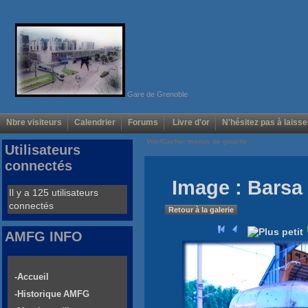
Gare de Grenoble
Nbre visiteurs
Calendrier
Forums
Livre d'or
N'hésitez pas à laisse
Voir/Cacher menus de gauche
Utilisateurs
connectés
Image : Barsa 
Il y a 125 utilisateurs
connectés
Retour à la galerie
AMFG INFO
-Accueil
-Historique AMFG