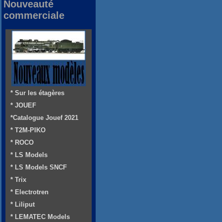
Nouveauté
commerciale
* Sur les étagères
* JOUEF
*Catalogue Jouef 2021
* T2M-PIKO
* ROCO
* LS Models
* LS Models SNCF
* Trix
* Electrotren
* Liliput
* LEMATEC Models