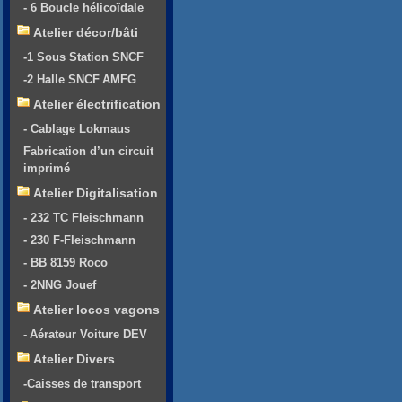
- 6 Boucle hélicoïdale
Atelier décor/bâti
-1 Sous Station SNCF
-2 Halle SNCF AMFG
Atelier électrification
- Cablage Lokmaus
Fabrication d’un circuit
imprimé
Atelier Digitalisation
- 232 TC Fleischmann
- 230 F-Fleischmann
- BB 8159 Roco
- 2NNG Jouef
Atelier locos vagons
- Aérateur Voiture DEV
Atelier Divers
-Caisses de transport