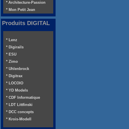
* Architecture-Passion
* Mon Petit Jean
Produits DIGITAL
* Lenz
* Digirails
* ESU
* Zimo
* Uhlenbrock
* Digitrax
* LOCOIO
* YD Models
* CDF Informatique
* LDT Littfinski
* DCC concepts
* Krois-Modell