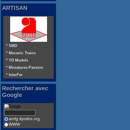
ARTISAN
* SMD
* Mecanic Trains
* YD Models
* Miniatures-Passion
* InterFer
Rechercher avec
Google
amfg.dyndns.org
WWW