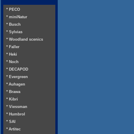
* PECO
* miniNatur
* Busch
* Sylvias
* Woodland scenics
* Faller
* Heki
* Noch
* DECAPOD
* Evergreen
* Auhagen
* Brawa
* Kibri
* Viessman
* Humbrol
* SAI
* Artitec