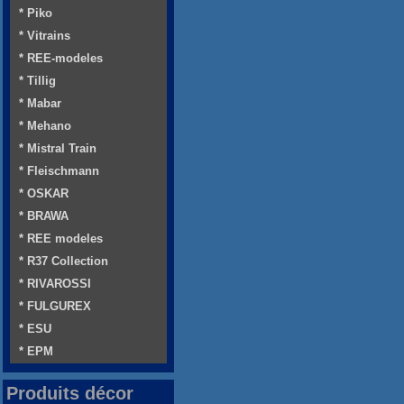
* Piko
* Vitrains
* REE-modeles
* Tillig
* Mabar
* Mehano
* Mistral Train
* Fleischmann
* OSKAR
* BRAWA
* REE modeles
* R37 Collection
* RIVAROSSI
* FULGUREX
* ESU
* EPM
Produits décor