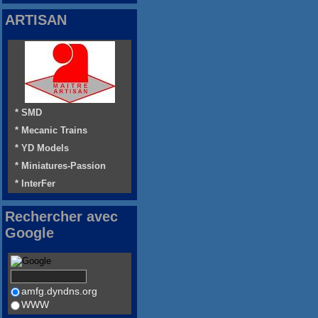
ARTISAN
* SMD
* Mecanic Trains
* YD Models
* Miniatures-Passion
* InterFer
Rechercher avec
Google
amfg.dyndns.org
WWW