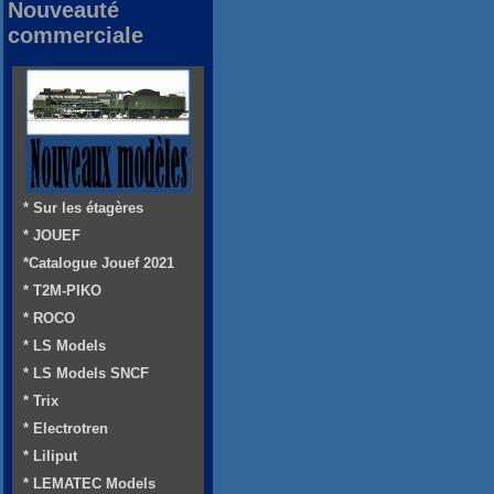
Nouveauté
commerciale
* Sur les étagères
* JOUEF
*Catalogue Jouef 2021
* T2M-PIKO
* ROCO
* LS Models
* LS Models SNCF
* Trix
* Electrotren
* Liliput
* LEMATEC Models