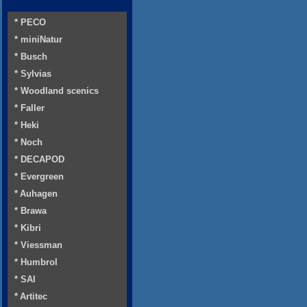
* PECO
* miniNatur
* Busch
* Sylvias
* Woodland scenics
* Faller
* Heki
* Noch
* DECAPOD
* Evergreen
* Auhagen
* Brawa
* Kibri
* Viessman
* Humbrol
* SAI
* Artitec