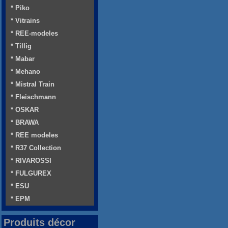
* Piko
* Vitrains
* REE-modeles
* Tillig
* Mabar
* Mehano
* Mistral Train
* Fleischmann
* OSKAR
* BRAWA
* REE modeles
* R37 Collection
* RIVAROSSI
* FULGUREX
* ESU
* EPM
Produits décor