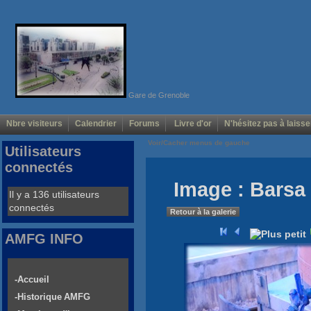
Gare de Grenoble
Nbre visiteurs
Calendrier
Forums
Livre d'or
N'hésitez pas à laisse
Voir/Cacher menus de gauche
Utilisateurs
connectés
Image : Barsa 
Il y a 136 utilisateurs
connectés
Retour à la galerie
AMFG INFO
-Accueil
-Historique AMFG