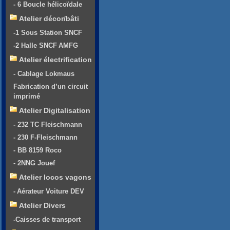
- 6 Boucle hélicoïdale
Atelier décor/bâti
-1 Sous Station SNCF
-2 Halle SNCF AMFG
Atelier électrification
- Cablage Lokmaus
Fabrication d’un circuit
imprimé
Atelier Digitalisation
- 232 TC Fleischmann
- 230 F-Fleischmann
- BB 8159 Roco
- 2NNG Jouef
Atelier locos vagons
- Aérateur Voiture DEV
Atelier Divers
-Caisses de transport