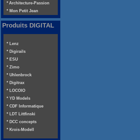
* Architecture-Passion
* Mon Petit Jean
Produits DIGITAL
* Lenz
* Digirails
* ESU
* Zimo
* Uhlenbrock
* Digitrax
* LOCOIO
* YD Models
* CDF Informatique
* LDT Littfinski
* DCC concepts
* Krois-Modell