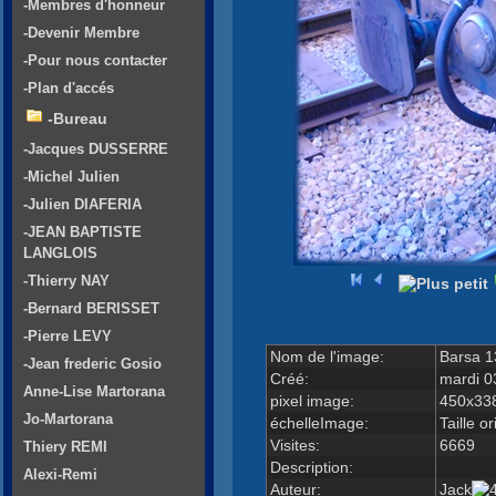
-Membres d'honneur
-Devenir Membre
-Pour nous contacter
-Plan d'accés
-Bureau
-Jacques DUSSERRE
-Michel Julien
-Julien DIAFERIA
-JEAN BAPTISTE
LANGLOIS
-Thierry NAY
-Bernard BERISSET
-Pierre LEVY
Nom de l'image:
Barsa 1
-Jean frederic Gosio
Créé:
mardi 0
Anne-Lise Martorana
pixel image:
450x33
Jo-Martorana
échelleImage:
Taille or
Visites:
6669
Thiery REMI
Description:
Alexi-Remi
Auteur:
Jack