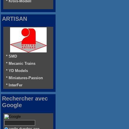
* Krois-Modell
ARTISAN
* SMD
* Mecanic Trains
* YD Models
* Miniatures-Passion
* InterFer
Rechercher avec
Google
amfg.dyndns.org