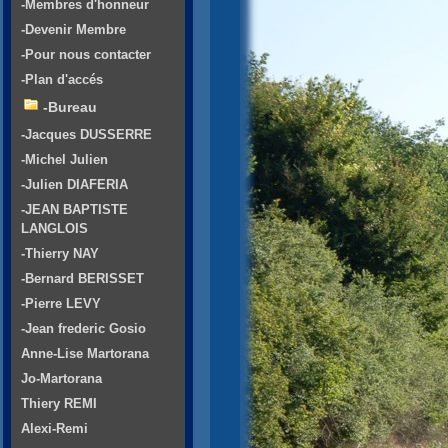
-Membres d'honneur
-Devenir Membre
-Pour nous contacter
-Plan d'accés
-Bureau
-Jacques DUSSERRE
-Michel Julien
-Julien DIAFERIA
-JEAN BAPTISTE
LANGLOIS
-Thierry NAY
-Bernard BERISSET
-Pierre LEVY
-Jean frederic Gosio
Anne-Lise Martorana
Jo-Martorana
Thiery REMI
Alexi-Remi