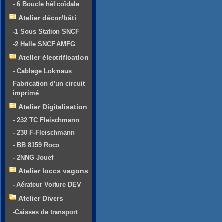
- 6 Boucle hélicoïdale
Atelier décor/bâti
-1 Sous Station SNCF
-2 Halle SNCF AMFG
Atelier électrification
- Cablage Lokmaus
Fabrication d’un circuit
imprimé
Atelier Digitalisation
- 232 TC Fleischmann
- 230 F-Fleischmann
- BB 8159 Roco
- 2NNG Jouef
Atelier locos vagons
- Aérateur Voiture DEV
Atelier Divers
-Caisses de transport