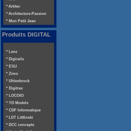
* Artitec
* Architecture-Passion
* Mon Petit Jean
Produits DIGITAL
* Lenz
* Digirails
* ESU
* Zimo
* Uhlenbrock
* Digitrax
* LOCOIO
* YD Models
* CDF Informatique
* LDT Littfinski
* DCC concepts