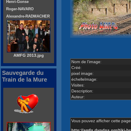
Henri-Gonse
Roger-NAVARO
Alexandre-RADMACHER
AMFG 2013.jpg
Nom de l'image:
Créé:
Sauvegarde du
pixel image:
Train de la Mure
échelleImage:
Visites:
Description:
Auteur:
Vous pouvez afficher cette page 
http://amfg.dyndns.org/tiki