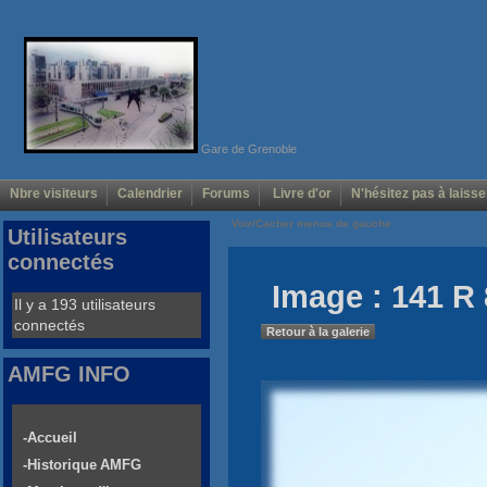
Gare de Grenoble
Nbre visiteurs
Calendrier
Forums
Livre d'or
N'hésitez pas à laisse
Voir/Cacher menus de gauche
Utilisateurs
connectés
Image : 141 R 
Il y a 193 utilisateurs
connectés
Retour à la galerie
AMFG INFO
-Accueil
-Historique AMFG