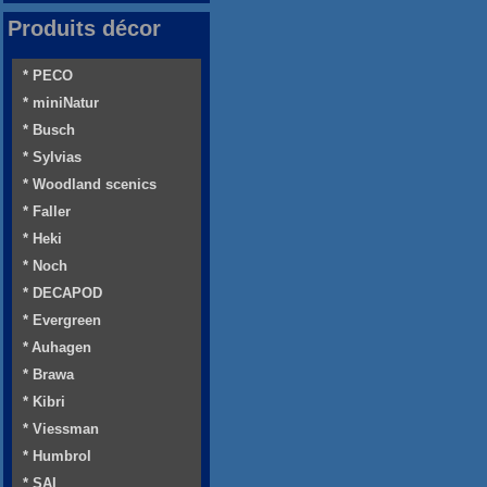
Produits décor
* PECO
* miniNatur
* Busch
* Sylvias
* Woodland scenics
* Faller
* Heki
* Noch
* DECAPOD
* Evergreen
* Auhagen
* Brawa
* Kibri
* Viessman
* Humbrol
* SAI