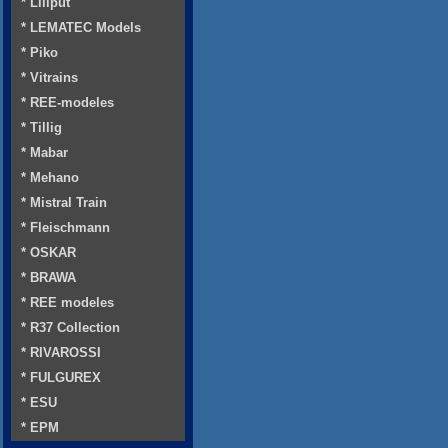
* Liliput
* LEMATEC Models
* Piko
* Vitrains
* REE-modeles
* Tillig
* Mabar
* Mehano
* Mistral Train
* Fleischmann
* OSKAR
* BRAWA
* REE modeles
* R37 Collection
* RIVAROSSI
* FULGUREX
* ESU
* EPM