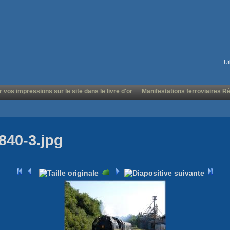
Ut
r vos impressions sur le site dans le livre d'or
Manifestations ferroviaires R
840-3.jpg