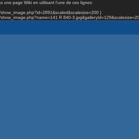
 une page Wiki en utilisant l'une de ces lignes:
rg/show_image.php?id=2891&scaled&scalesize=200 }
rg/show_image.php?name=141 R 840-3.jpg&galleryId=129&scalesize=20