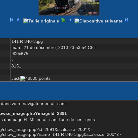
141 R 840-3.jpg
mardi 21 de décembre, 2010 23:53:54 CET
900x675
x
8151
Jack
dans votre navigateur en utilisant :
-browse_image.php?imageId=2891
s une page HTML en utilisant l'une de ces lignes:
org/show_image.php?id=2891&scalesize=200" />
org/show_image.php?name=141 R 840-3.jpg&scalesize=200" />