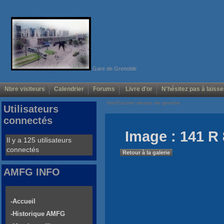
Gare de Grenoble
Nbre visiteurs
Calendrier
Forums
Livre d'or
N'hésitez pas à laisse
Voir/Cacher menus de gauche
Utilisateurs
connectés
Image : 141 R 
Il y a 125 utilisateurs
connectés
Retour à la galerie
AMFG INFO
-Accueil
-Historique AMFG