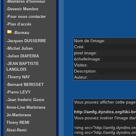
-Membres d'honneur
-Devenir Membre
-Pour nous contacter
-Plan d'accés
-Bureau
Nom de l'image:
-Jacques DUSSERRE
Créé:
-Michel Julien
pixel image:
-Julien DIAFERIA
échelleImage:
-JEAN BAPTISTE
Visites:
LANGLOIS
Description:
Auteur:
-Thierry NAY
-Bernard BERISSET
-Pierre LEVY
-Jean frederic Gosio
Vous pouvez afficher cette page 
Anne-Lise Martorana
http://amfg.dyndns.org/tiki
Jo-Martorana
Vous pouvez insérer l'image dan
Thiery REMI
<img src="http://amfg.dyndns.
Alexi-Remi
<img src="http://amfg.dyndns.