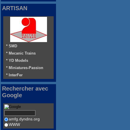
ARTISAN
* SMD
* Mecanic Trains
* YD Models
* Miniatures-Passion
* InterFer
Rechercher avec
Google
amfg.dyndns.org
WWW