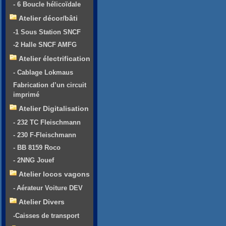
- 6 Boucle hélicoïdale
Atelier décor/bâti
-1 Sous Station SNCF
-2 Halle SNCF AMFG
Atelier électrification
- Cablage Lokmaus
Fabrication d’un circuit
imprimé
Atelier Digitalisation
- 232 TC Fleischmann
- 230 F-Fleischmann
- BB 8159 Roco
- 2NNG Jouef
Atelier locos vagons
- Aérateur Voiture DEV
Atelier Divers
-Caisses de transport