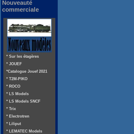
Nouveauté
commerciale
* Sur les étagères
* JOUEF
*Catalogue Jouef 2021
* T2M-PIKO
* ROCO
* LS Models
* LS Models SNCF
* Trix
* Electrotren
* Liliput
* LEMATEC Models