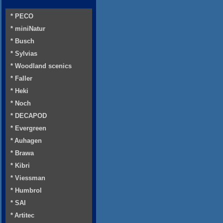
* PECO
* miniNatur
* Busch
* Sylvias
* Woodland scenics
* Faller
* Heki
* Noch
* DECAPOD
* Evergreen
* Auhagen
* Brawa
* Kibri
* Viessman
* Humbrol
* SAI
* Artitec