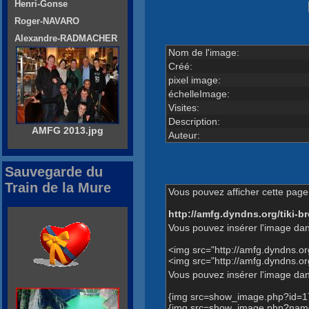
Henri-Gonse
Roger-NAVARO
Alexandre-RADMACHER
Nom de l'image:
Créé:
pixel image:
échelleImage:
Visites:
Description:
AMFG 2013.jpg
Auteur:
Sauvegarde du
Train de la Mure
Vous pouvez afficher cette page 
http://amfg.dyndns.org/tiki
Vous pouvez insérer l'image dan
<img src="http://amfg.dyndns.
<img src="http://amfg.dyndns
Vous pouvez insérer l'image dans
{img src=show_image.php?id=1
{img src=show_image.php?name