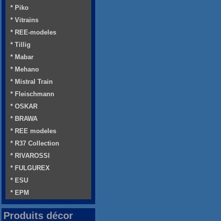
* Piko
* Vitrains
* REE-modeles
* Tillig
* Mabar
* Mehano
* Mistral Train
* Fleischmann
* OSKAR
* BRAWA
* REE modeles
* R37 Collection
* RIVAROSSI
* FULGUREX
* ESU
* EPM
Produits décor