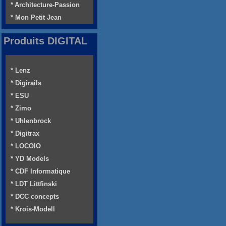
* Architecture-Passion
* Mon Petit Jean
Produits DIGITAL
* Lenz
* Digirails
* ESU
* Zimo
* Uhlenbrock
* Digitrax
* LOCOIO
* YD Models
* CDF Informatique
* LDT Littfinski
* DCC concepts
* Krois-Modell