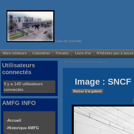
Gare de Grenoble
Nbre visiteurs
Calendrier
Forums
Livre d'or
N'hésitez pas à laisse
Voir/Cacher menus de gauche
Utilisateurs
connectés
Image : SNCF
Il y a 140 utilisateurs
connectés
Retour à la galerie
AMFG INFO
-Accueil
-Historique AMFG