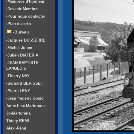
-Membres d'honneur
-Devenir Membre
-Pour nous contacter
-Plan d'accés
-Bureau
-Jacques DUSSERRE
-Michel Julien
-Julien DIAFERIA
-JEAN BAPTISTE
LANGLOIS
-Thierry NAY
-Bernard BERISSET
-Pierre LEVY
-Jean frederic Gosio
Anne-Lise Martorana
Jo-Martorana
Thiery REMI
Alexi-Remi