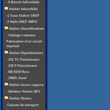
- 6 Boucle hélicoïdale
Atelier décor/bâti
-1 Sous Station SNCF
-2 Halle SNCF AMFG
Atelier électrification
- Cablage Lokmaus
Fabrication d’un circuit
imprimé
Atelier Digitalisation
- 232 TC Fleischmann
- 230 F-Fleischmann
- BB 8159 Roco
- 2NNG Jouef
Atelier locos vagons
- Aérateur Voiture DEV
Atelier Divers
-Caisses de transport