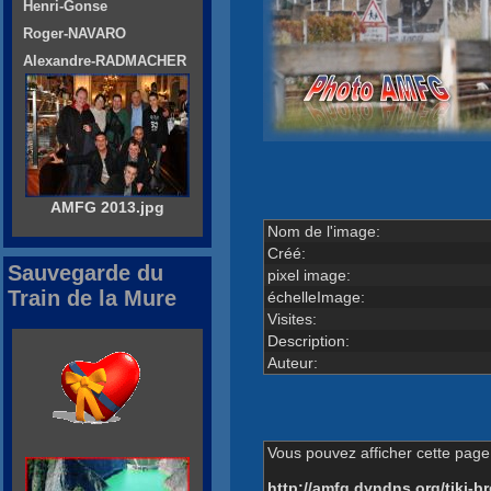
Henri-Gonse
Roger-NAVARO
Alexandre-RADMACHER
AMFG 2013.jpg
Nom de l'image:
Créé:
Sauvegarde du
pixel image:
Train de la Mure
échelleImage:
Visites:
Description:
Auteur:
Vous pouvez afficher cette page 
http://amfg.dyndns.org/tiki