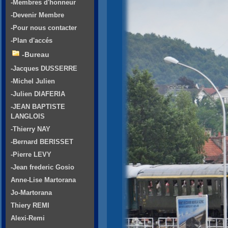
-Membres d'honneur
-Devenir Membre
-Pour nous contacter
-Plan d'accés
-Bureau
-Jacques DUSSERRE
-Michel Julien
-Julien DIAFERIA
-JEAN BAPTISTE
LANGLOIS
-Thierry NAY
-Bernard BERISSET
-Pierre LEVY
-Jean frederic Gosio
Anne-Lise Martorana
Jo-Martorana
Thiery REMI
Alexi-Remi