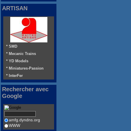
ARTISAN
* SMD
* Mecanic Trains
* YD Models
* Miniatures-Passion
* InterFer
Rechercher avec
Google
amfg.dyndns.org
WWW