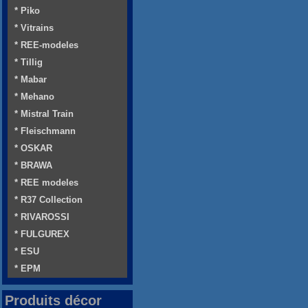
* Piko
* Vitrains
* REE-modeles
* Tillig
* Mabar
* Mehano
* Mistral Train
* Fleischmann
* OSKAR
* BRAWA
* REE modeles
* R37 Collection
* RIVAROSSI
* FULGUREX
* ESU
* EPM
Produits décor