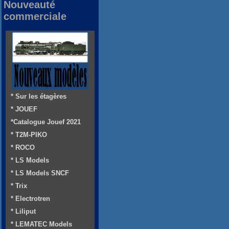
Nouveauté
commerciale
* Sur les étagères
* JOUEF
*Catalogue Jouef 2021
* T2M-PIKO
* ROCO
* LS Models
* LS Models SNCF
* Trix
* Electrotren
* Liliput
* LEMATEC Models