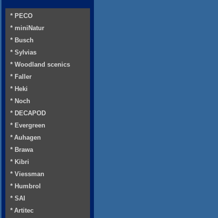
* PECO
* miniNatur
* Busch
* Sylvias
* Woodland scenics
* Faller
* Heki
* Noch
* DECAPOD
* Evergreen
* Auhagen
* Brawa
* Kibri
* Viessman
* Humbrol
* SAI
* Artitec