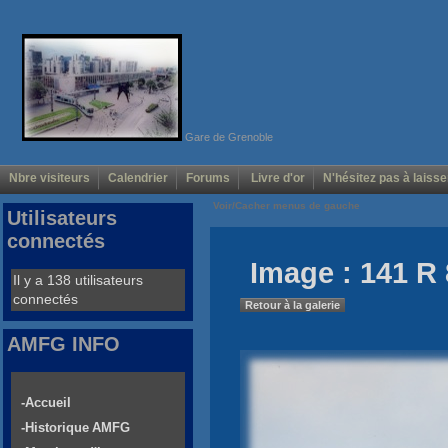
Gare de Grenoble
Nbre visiteurs
Calendrier
Forums
Livre d'or
N'hésitez pas à laisse
Voir/Cacher menus de gauche
Utilisateurs
connectés
Image : 141 R 
Il y a 138 utilisateurs
connectés
Retour à la galerie
AMFG INFO
-Accueil
-Historique AMFG