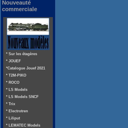
Nouveauté
commerciale
* Sur les étagères
* JOUEF
*Catalogue Jouef 2021
* T2M-PIKO
* ROCO
* LS Models
* LS Models SNCF
* Trix
* Electrotren
* Liliput
* LEMATEC Models