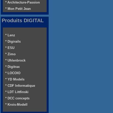
* Architecture-Passion
* Mon Petit Jean
Produits DIGITAL
* Lenz
* Digirails
* ESU
* Zimo
* Uhlenbrock
* Digitrax
* LOCOIO
* YD Models
* CDF Informatique
* LDT Littfinski
* DCC concepts
* Krois-Modell