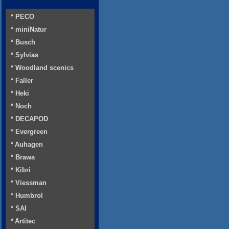
* PECO
* miniNatur
* Busch
* Sylvias
* Woodland scenics
* Faller
* Heki
* Noch
* DECAPOD
* Evergreen
* Auhagen
* Brawa
* Kibri
* Viessman
* Humbrol
* SAI
* Artitec