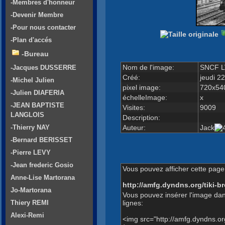
-Membres d'honneur
-Devenir Membre
-Pour nous contacter
-Plan d'accés
-Bureau
Nom de l'image:
SNCF L
-Jacques DUSSERRE
Créé:
jeudi 22
-Michel Julien
pixel image:
720x54
-Julien DIAFERIA
échelleImage:
x
-JEAN BAPTISTE
Visites:
9009
LANGLOIS
Description:
Auteur:
Jack
-Thierry NAY
-Bernard BERISSET
-Pierre LEVY
-Jean frederic Gosio
Vous pouvez afficher cette page 
Anne-Lise Martorana
http://amfg.dyndns.org/tiki
Jo-Martorana
Vous pouvez insérer l'image dan
lignes:
Thiery REMI
Alexi-Remi
<img src="http://amfg.dyndns.