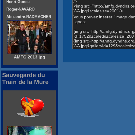
/>
Henri-Gonse
<img src="http://amfg.dyndns
Roger-NAVARO
WA.jpg&scalesize=200" />
Vous pouvez insérer l'image dans
Alexandre-RADMACHER
lignes:
{img src=http://amfg.dyndns.o
id=1752&scaled&scalesize=200 
{img src=http://amfg.dyndns.
WA.jpg&galleryId=129&scalesiz
AMFG 2013.jpg
Sauvegarde du
Train de la Mure