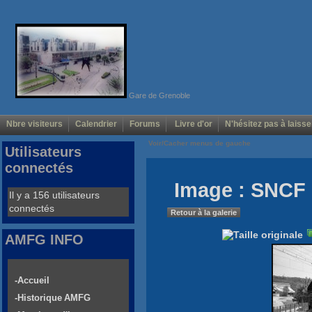
Gare de Grenoble
Nbre visiteurs
Calendrier
Forums
Livre d'or
N'hésitez pas à laisse
Voir/Cacher menus de gauche
Utilisateurs
connectés
Image : SNCF
Il y a 156 utilisateurs
connectés
Retour à la galerie
AMFG INFO
-Accueil
-Historique AMFG