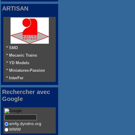
ARTISAN
* SMD
* Mecanic Trains
* YD Models
* Miniatures-Passion
* InterFer
Rechercher avec
Google
amfg.dyndns.org
WWW