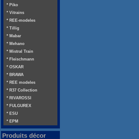
* Piko
* Vitrains
* REE-modeles
* Tillig
* Mabar
* Mehano
* Mistral Train
* Fleischmann
* OSKAR
* BRAWA
* REE modeles
* R37 Collection
* RIVAROSSI
* FULGUREX
* ESU
* EPM
Produits décor