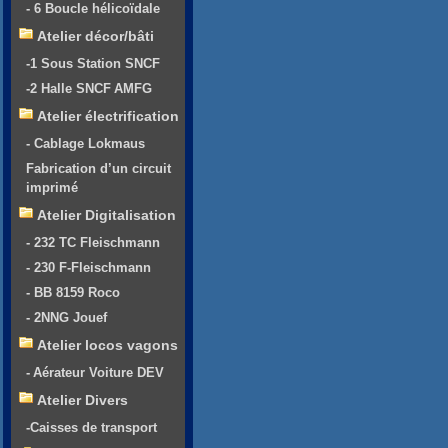
- 6 Boucle hélicoïdale
Atelier décor/bâti
-1 Sous Station SNCF
-2 Halle SNCF AMFG
Atelier électrification
- Cablage Lokmaus
Fabrication d’un circuit
imprimé
Atelier Digitalisation
- 232 TC Fleischmann
- 230 F-Fleischmann
- BB 8159 Roco
- 2NNG Jouef
Atelier locos vagons
- Aérateur Voiture DEV
Atelier Divers
-Caisses de transport