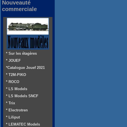
Nouveauté
commerciale
* Sur les étagères
* JOUEF
*Catalogue Jouef 2021
* T2M-PIKO
* ROCO
* LS Models
* LS Models SNCF
* Trix
* Electrotren
* Liliput
* LEMATEC Models