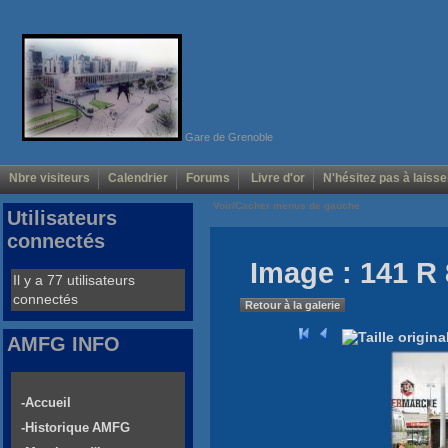
Gare de Grenoble
Nbre visiteurs
Calendrier
Forums
Livre d'or
N'hésitez pas à laisse
Voir/Cacher menus de gauche
Utilisateurs
connectés
Image : 141 R 
Il y a 77 utilisateurs
connectés
Retour à la galerie
AMFG INFO
-Accueil
-Historique AMFG