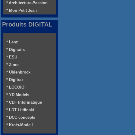
* Architecture-Passion
* Mon Petit Jean
Produits DIGITAL
* Lenz
* Digirails
* ESU
* Zimo
* Uhlenbrock
* Digitrax
* LOCOIO
* YD Models
* CDF Informatique
* LDT Littfinski
* DCC concepts
* Krois-Modell