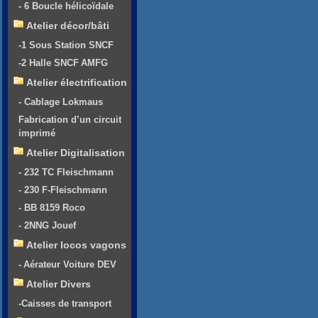
- 6 Boucle hélicoïdale
Atelier décor/bâti
-1 Sous Station SNCF
-2 Halle SNCF AMFG
Atelier électrification
- Cablage Lokmaus
Fabrication d’un circuit
imprimé
Atelier Digitalisation
- 232 TC Fleischmann
- 230 F-Fleischmann
- BB 8159 Roco
- 2NNG Jouef
Atelier locos vagons
- Aérateur Voiture DEV
Atelier Divers
-Caisses de transport