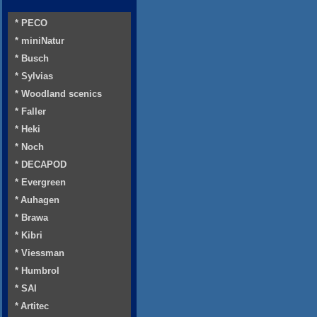
* PECO
* miniNatur
* Busch
* Sylvias
* Woodland scenics
* Faller
* Heki
* Noch
* DECAPOD
* Evergreen
* Auhagen
* Brawa
* Kibri
* Viessman
* Humbrol
* SAI
* Artitec