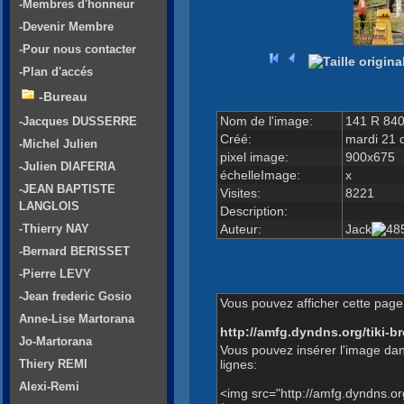
-Membres d'honneur
-Devenir Membre
-Pour nous contacter
-Plan d'accés
-Bureau
Nom de l'image:
141 R 840
-Jacques DUSSERRE
Créé:
mardi 21 
-Michel Julien
pixel image:
900x675
-Julien DIAFERIA
échelleImage:
x
-JEAN BAPTISTE
Visites:
8221
LANGLOIS
Description:
Auteur:
Jack
-Thierry NAY
-Bernard BERISSET
-Pierre LEVY
-Jean frederic Gosio
Vous pouvez afficher cette page 
Anne-Lise Martorana
http://amfg.dyndns.org/tiki
Jo-Martorana
Vous pouvez insérer l'image dan
lignes:
Thiery REMI
Alexi-Remi
<img src="http://amfg.dyndns.