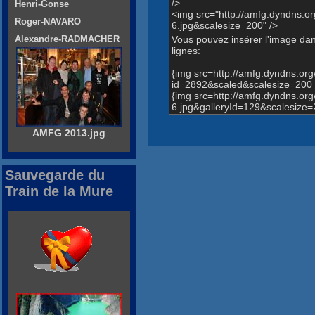
/>
Henri-Gonse
<img src="http://amfg.dyndns
Roger-NAVARO
6.jpg&scalesize=200" />
Vous pouvez insérer l'image dans
Alexandre-RADMACHER
lignes:
{img src=http://amfg.dyndns.o
id=2892&scaled&scalesize=200 
{img src=http://amfg.dyndns.
6.jpg&galleryId=129&scalesize=
AMFG 2013.jpg
Sauvegarde du
Train de la Mure