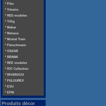
* Piko
* Vitrains
* REE-modeles
* Tillig
* Mabar
* Mehano
* Mistral Train
* Fleischmann
* OSKAR
* BRAWA
* REE modeles
* R37 Collection
* RIVAROSSI
* FULGUREX
* ESU
* EPM
Produits décor