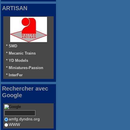
ARTISAN
* SMD
* Mecanic Trains
* YD Models
* Miniatures-Passion
* InterFer
Rechercher avec
Google
amfg.dyndns.org
WWW