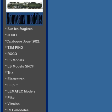
* Sur les étagères
* JOUEF
*Catalogue Jouef 2021
* T2M-PIKO
* ROCO
* LS Models
* LS Models SNCF
* Trix
* Electrotren
* Liliput
* LEMATEC Models
* Piko
* Vitrains
* REE-modeles