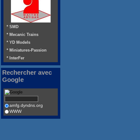
* SMD
* Mecanic Trains
* YD Models
* Miniatures-Passion
* InterFer
Rechercher avec
Google
amfg.dyndns.org
WWW