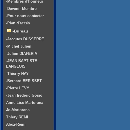
-Membres d'honneur
-Devenir Membre
-Pour nous contacter
-Plan d'accés
-Bureau
-Jacques DUSSERRE
-Michel Julien
-Julien DIAFERIA
-JEAN BAPTISTE
LANGLOIS
-Thierry NAY
-Bernard BERISSET
-Pierre LEVY
-Jean frederic Gosio
Anne-Lise Martorana
Jo-Martorana
Thiery REMI
Alexi-Remi