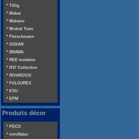
* Tillig
* Mabar
* Mehano
* Mistral Train
* Fleischmann
* OSKAR
* BRAWA
* REE modeles
* R37 Collection
* RIVAROSSI
* FULGUREX
* ESU
* EPM
Produits décor
* PECO
* miniNatur