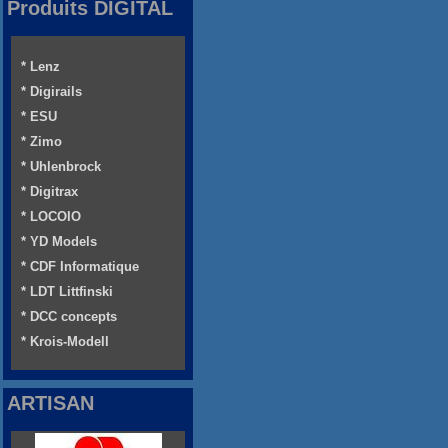
Produits DIGITAL
* Lenz
* Digirails
* ESU
* Zimo
* Uhlenbrock
* Digitrax
* LOCOIO
* YD Models
* CDF Informatique
* LDT Littfinski
* DCC concepts
* Krois-Modell
ARTISAN