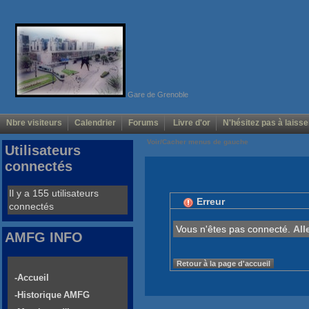
Gare de Grenoble
Nbre visiteurs
Calendrier
Forums
Livre d'or
N'hésitez pas à laisse
Voir/Cacher menus de gauche
Utilisateurs
connectés
Il y a 155 utilisateurs
Erreur
connectés
Vous n'êtes pas connecté.
All
AMFG INFO
Retour à la page d'accueil
-Accueil
-Historique AMFG