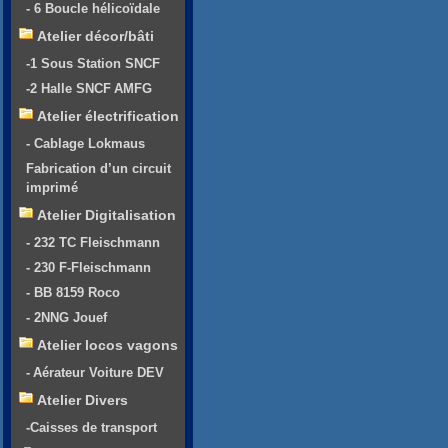
- 6 Boucle hélicoïdale
Atelier décor/bâti
-1 Sous Station SNCF
-2 Halle SNCF AMFG
Atelier électrification
- Cablage Lokmaus
Fabrication d’un circuit
imprimé
Atelier Digitalisation
- 232 TC Fleischmann
- 230 F-Fleischmann
- BB 8159 Roco
- 2NNG Jouef
Atelier locos vagons
- Aérateur Voiture DEV
Atelier Divers
-Caisses de transport