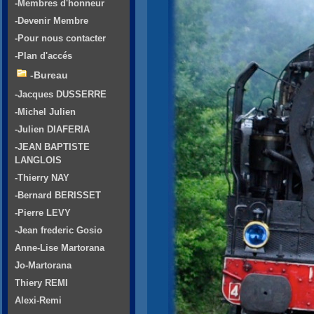
-Membres d'honneur
-Devenir Membre
-Pour nous contacter
-Plan d'accés
-Bureau
-Jacques DUSSERRE
-Michel Julien
-Julien DIAFERIA
-JEAN BAPTISTE
LANGLOIS
-Thierry NAY
-Bernard BERISSET
-Pierre LEVY
-Jean frederic Gosio
Anne-Lise Martorana
Jo-Martorana
Thiery REMI
Alexi-Remi