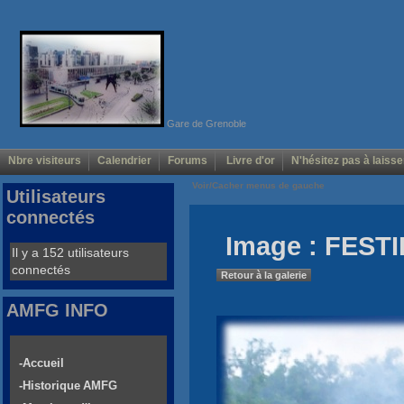
Gare de Grenoble
Nbre visiteurs
Calendrier
Forums
Livre d'or
N'hésitez pas à laisse
Voir/Cacher menus de gauche
Utilisateurs
connectés
Image : FESTI
Il y a 152 utilisateurs
connectés
Retour à la galerie
AMFG INFO
-Accueil
-Historique AMFG