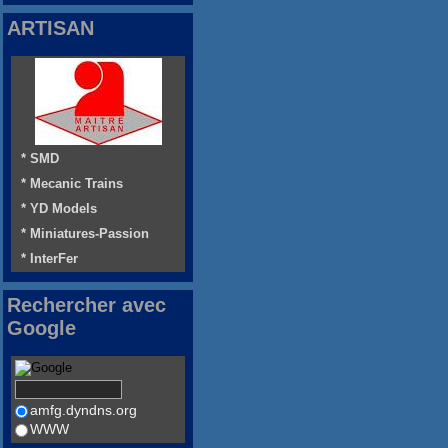
ARTISAN
* SMD
* Mecanic Trains
* YD Models
* Miniatures-Passion
* InterFer
Rechercher avec
Google
amfg.dyndns.org
WWW