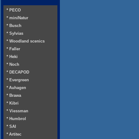
* PECO
* miniNatur
* Busch
* Sylvias
* Woodland scenics
* Faller
* Heki
* Noch
* DECAPOD
* Evergreen
* Auhagen
* Brawa
* Kibri
* Viessman
* Humbrol
* SAI
* Artitec