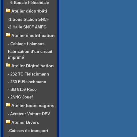
- 6 Boucle hélicoïdale
Atelier décor/bâti
-1 Sous Station SNCF
-2 Halle SNCF AMFG
Atelier électrification
- Cablage Lokmaus
Fabrication d’un circuit
imprimé
Atelier Digitalisation
- 232 TC Fleischmann
- 230 F-Fleischmann
- BB 8159 Roco
- 2NNG Jouef
Atelier locos vagons
- Aérateur Voiture DEV
Atelier Divers
-Caisses de transport