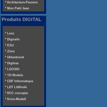
* Architecture-Passion
* Mon Petit Jean
Produits DIGITAL
* Lenz
* Digirails
* ESU
* Zimo
* Uhlenbrock
* Digitrax
* LOCOIO
* YD Models
* CDF Informatique
* LDT Littfinski
* DCC concepts
* Krois-Modell