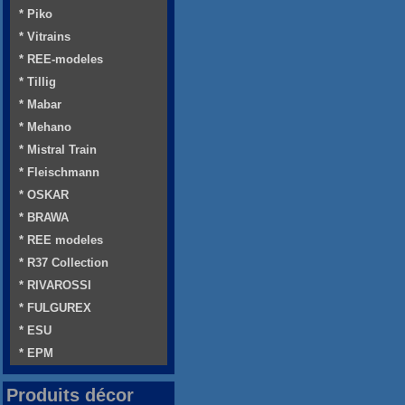
* Piko
* Vitrains
* REE-modeles
* Tillig
* Mabar
* Mehano
* Mistral Train
* Fleischmann
* OSKAR
* BRAWA
* REE modeles
* R37 Collection
* RIVAROSSI
* FULGUREX
* ESU
* EPM
Produits décor