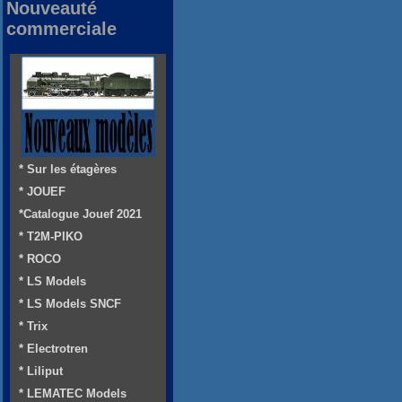
Nouveauté
commerciale
* Sur les étagères
* JOUEF
*Catalogue Jouef 2021
* T2M-PIKO
* ROCO
* LS Models
* LS Models SNCF
* Trix
* Electrotren
* Liliput
* LEMATEC Models