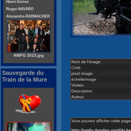
Henri-Gonse
Roger-NAVARO
Alexandre-RADMACHER
AMFG 2013.jpg
Nom de l'image:
Créé:
Sauvegarde du
pixel image:
Train de la Mure
échelleImage:
Visites:
Description:
Auteur:
Vous pouvez afficher cette page 
http://amfg.dyndns.org/tiki