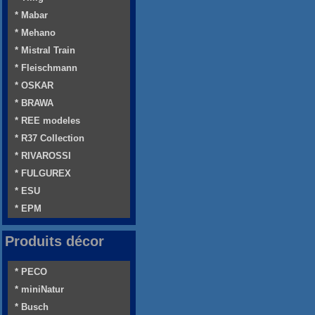
* Mabar
* Mehano
* Mistral Train
* Fleischmann
* OSKAR
* BRAWA
* REE modeles
* R37 Collection
* RIVAROSSI
* FULGUREX
* ESU
* EPM
Produits décor
* PECO
* miniNatur
* Busch