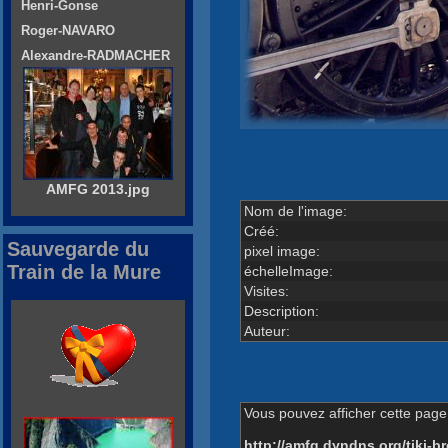
Henri-Gonse
Roger-NAVARO
Alexandre-RADMACHER
AMFG 2013.jpg
Nom de l'image:
Créé:
Sauvegarde du
pixel image:
Train de la Mure
échelleImage:
Visites:
Description:
Auteur:
Vous pouvez afficher cette page 
http://amfg.dyndns.org/tiki