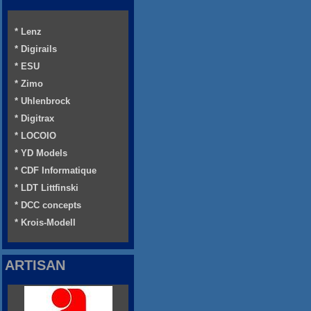
* Lenz
* Digirails
* ESU
* Zimo
* Uhlenbrock
* Digitrax
* LOCOIO
* YD Models
* CDF Informatique
* LDT Littfinski
* DCC concepts
* Krois-Modell
ARTISAN