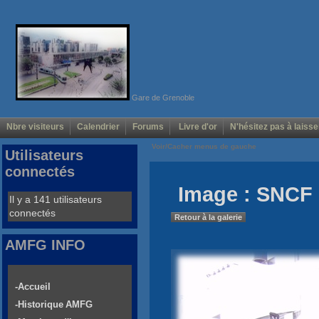
Gare de Grenoble
Nbre visiteurs
Calendrier
Forums
Livre d'or
N'hésitez pas à laisse
Voir/Cacher menus de gauche
Utilisateurs
connectés
Image : SNCF 
Il y a 141 utilisateurs
connectés
Retour à la galerie
AMFG INFO
-Accueil
-Historique AMFG