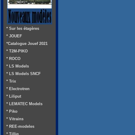
* Sur les étagères
* JOUEF
*Catalogue Jouef 2021
* T2M-PIKO
* ROCO
* LS Models
* LS Models SNCF
* Trix
* Electrotren
* Liliput
* LEMATEC Models
* Piko
* Vitrains
* REE-modeles
* Tillig