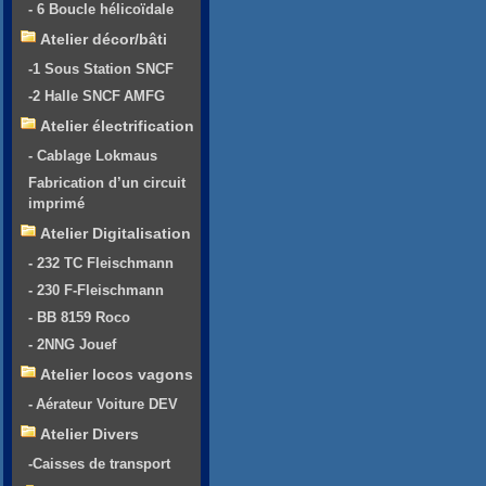
- 6 Boucle hélicoïdale
Atelier décor/bâti
-1 Sous Station SNCF
-2 Halle SNCF AMFG
Atelier électrification
- Cablage Lokmaus
Fabrication d’un circuit
imprimé
Atelier Digitalisation
- 232 TC Fleischmann
- 230 F-Fleischmann
- BB 8159 Roco
- 2NNG Jouef
Atelier locos vagons
- Aérateur Voiture DEV
Atelier Divers
-Caisses de transport