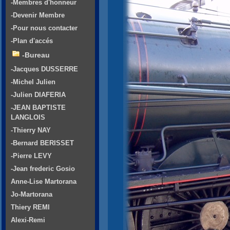
-Membres d'honneur
-Devenir Membre
-Pour nous contacter
-Plan d'accés
-Bureau
-Jacques DUSSERRE
-Michel Julien
-Julien DIAFERIA
-JEAN BAPTISTE
LANGLOIS
-Thierry NAY
-Bernard BERISSET
-Pierre LEVY
-Jean frederic Gosio
Anne-Lise Martorana
Jo-Martorana
Thiery REMI
Alexi-Remi