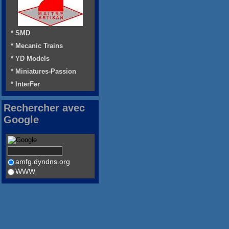
* SMD
* Mecanic Trains
* YD Models
* Miniatures-Passion
* InterFer
Rechercher avec
Google
amfg.dyndns.org
WWW