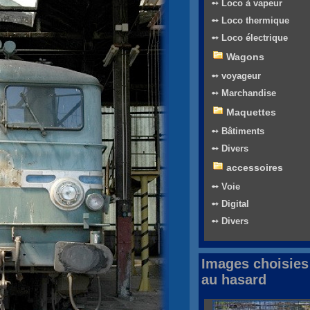
➻ Loco à vapeur
➻ Loco thermique
➻ Loco électrique
Wagons
➻ voyageur
➻ Marchandise
Maquettes
➻ Bâtiments
➻ Divers
accessoires
➻ Voie
➻ Digital
➻ Divers
Images choisies
au hasard