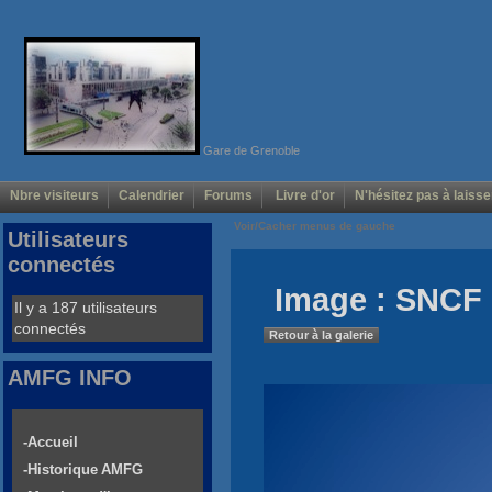
Gare de Grenoble
Nbre visiteurs
Calendrier
Forums
Livre d'or
N'hésitez pas à laisse
Voir/Cacher menus de gauche
Utilisateurs
connectés
Image : SNCF 
Il y a 187 utilisateurs
connectés
Retour à la galerie
AMFG INFO
-Accueil
-Historique AMFG