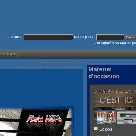
Utilisateur:
Mot de passe:
J'ai oublié mon mot de p
égionales
Voir/Cacher menus de droite
Envoyez cette page par courrier électronique
Materiel
d'occasion
Locos