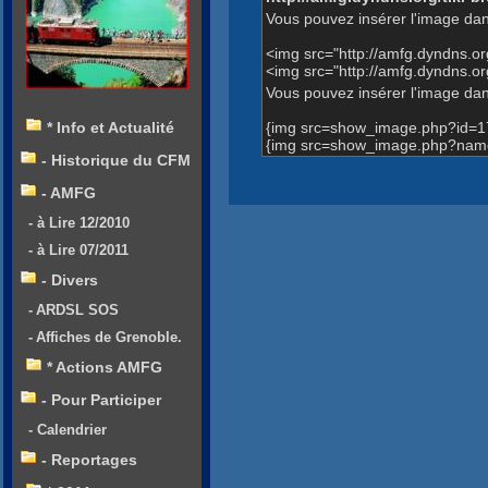
Vous pouvez insérer l'image dan
<img src="http://amfg.dyndns.
<img src="http://amfg.dyndns
Vous pouvez insérer l'image dans
{img src=show_image.php?id=1
* Info et Actualité
{img src=show_image.php?name
- Historique du CFM
- AMFG
- à Lire 12/2010
- à Lire 07/2011
- Divers
- ARDSL SOS
- Affiches de Grenoble.
* Actions AMFG
- Pour Participer
- Calendrier
- Reportages