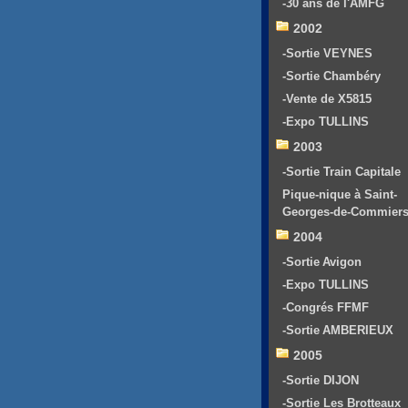
-30 ans de l'AMFG
2002
-Sortie VEYNES
-Sortie Chambéry
-Vente de X5815
-Expo TULLINS
2003
-Sortie Train Capitale
Pique-nique à Saint-
Georges-de-Commier
2004
-Sortie Avigon
-Expo TULLINS
-Congrés FFMF
-Sortie AMBERIEUX
2005
-Sortie DIJON
-Sortie Les Brotteaux