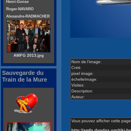
Henri-Gonse
Roger-NAVARO
Alexandre-RADMACHER
AMFG 2013.jpg
Nom de l'image:
Créé:
Sauvegarde du
pixel image:
Train de la Mure
échelleImage:
Visites:
Description:
Auteur:
Vous pouvez afficher cette page 
http://amfg.dyndns.org/tiki