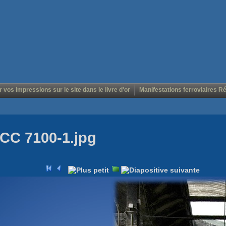
r vos impressions sur le site dans le livre d'or
Manifestations ferroviaires R
CC 7100-1.jpg