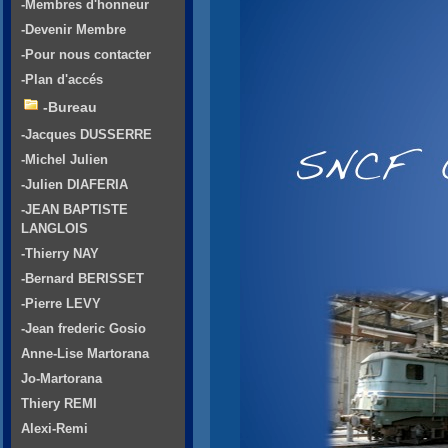
-Membres d'honneur
-Devenir Membre
-Pour nous contacter
-Plan d'accés
-Bureau
-Jacques DUSSERRE
-Michel Julien
-Julien DIAFERIA
-JEAN BAPTISTE
LANGLOIS
-Thierry NAY
-Bernard BERISSET
-Pierre LEVY
-Jean frederic Gosio
Anne-Lise Martorana
Jo-Martorana
Thiery REMI
Alexi-Remi