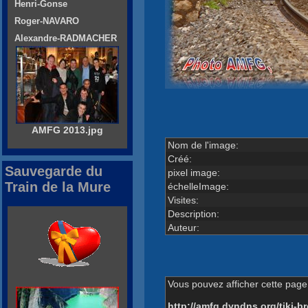
Henri-Gonse
Roger-NAVARO
Alexandre-RADMACHER
AMFG 2013.jpg
Nom de l'image:
Créé:
Sauvegarde du
pixel image:
Train de la Mure
échelleImage:
Visites:
Description:
Auteur:
Vous pouvez afficher cette page 
http://amfg.dyndns.org/tiki