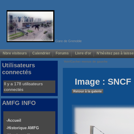
Gare de Grenoble
Nbre visiteurs
Calendrier
Forums
Livre d'or
N'hésitez pas à laisse
Voir/Cacher menus de gauche
Utilisateurs
connectés
Image : SNCF 
Il y a 178 utilisateurs
connectés
Retour à la galerie
AMFG INFO
-Accueil
-Historique AMFG