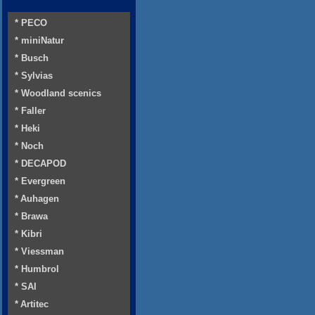
* PECO
* miniNatur
* Busch
* Sylvias
* Woodland scenics
* Faller
* Heki
* Noch
* DECAPOD
* Evergreen
* Auhagen
* Brawa
* Kibri
* Viessman
* Humbrol
* SAI
* Artitec