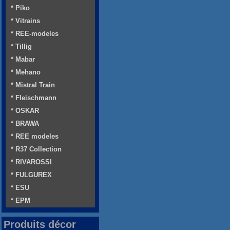
* Piko
* Vitrains
* REE-modeles
* Tillig
* Mabar
* Mehano
* Mistral Train
* Fleischmann
* OSKAR
* BRAWA
* REE modeles
* R37 Collection
* RIVAROSSI
* FULGUREX
* ESU
* EPM
Produits décor