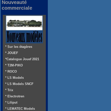
Nouveauté
commerciale
* Sur les étagères
* JOUEF
*Catalogue Jouef 2021
* T2M-PIKO
* ROCO
* LS Models
* LS Models SNCF
* Trix
* Electrotren
* Liliput
* LEMATEC Models