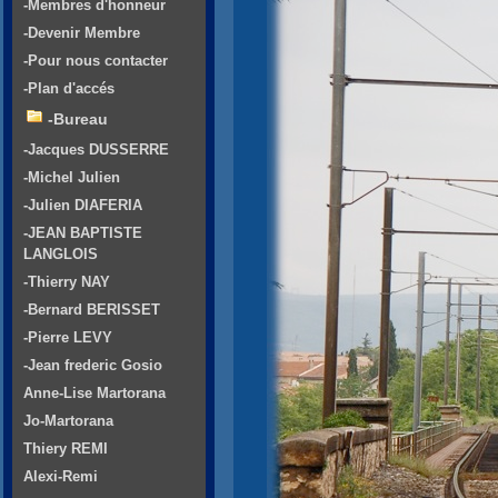
-Membres d'honneur
-Devenir Membre
-Pour nous contacter
-Plan d'accés
-Bureau
-Jacques DUSSERRE
-Michel Julien
-Julien DIAFERIA
-JEAN BAPTISTE
LANGLOIS
-Thierry NAY
-Bernard BERISSET
-Pierre LEVY
-Jean frederic Gosio
Anne-Lise Martorana
Jo-Martorana
Thiery REMI
Alexi-Remi