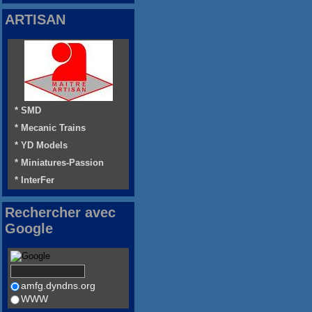
ARTISAN
* SMD
* Mecanic Trains
* YD Models
* Miniatures-Passion
* InterFer
Rechercher avec
Google
amfg.dyndns.org
WWW