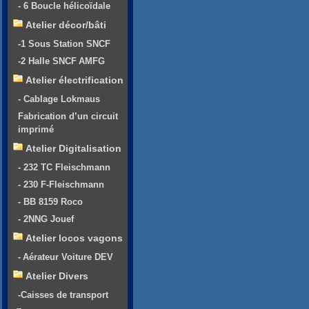
- 6 Boucle hélicoïdale
Atelier décor/bâti
-1 Sous Station SNCF
-2 Halle SNCF AMFG
Atelier électrification
- Cablage Lokmaus
Fabrication d’un circuit
imprimé
Atelier Digitalisation
- 232 TC Fleischmann
- 230 F-Fleischmann
- BB 8159 Roco
- 2NNG Jouef
Atelier locos vagons
- Aérateur Voiture DEV
Atelier Divers
-Caisses de transport