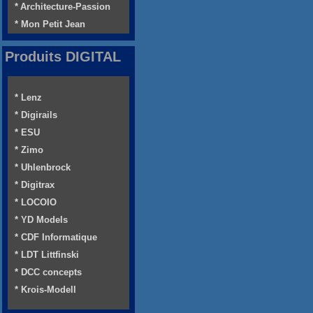
* Architecture-Passion
* Mon Petit Jean
Produits DIGITAL
* Lenz
* Digirails
* ESU
* Zimo
* Uhlenbrock
* Digitrax
* LOCOIO
* YD Models
* CDF Informatique
* LDT Littfinski
* DCC concepts
* Krois-Modell