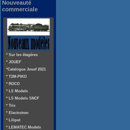
Nouveauté
commerciale
* Sur les étagères
* JOUEF
*Catalogue Jouef 2021
* T2M-PIKO
* ROCO
* LS Models
* LS Models SNCF
* Trix
* Electrotren
* Liliput
* LEMATEC Models