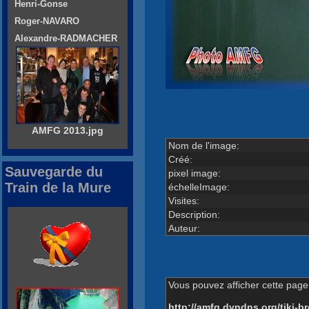
Henri-Gonse
Roger-NAVARO
Alexandre-RADMACHER
AMFG 2013.jpg
Nom de l'image:
Créé:
Sauvegarde du
pixel image:
Train de la Mure
échelleImage:
Visites:
Description:
Auteur:
Vous pouvez afficher cette page 
http://amfg.dyndns.org/tiki