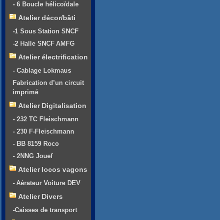
- 6 Boucle hélicoïdale
Atelier décor/bâti
-1 Sous Station SNCF
-2 Halle SNCF AMFG
Atelier électrification
- Cablage Lokmaus
Fabrication d’un circuit
imprimé
Atelier Digitalisation
- 232 TC Fleischmann
- 230 F-Fleischmann
- BB 8159 Roco
- 2NNG Jouef
Atelier locos vagons
- Aérateur Voiture DEV
Atelier Divers
-Caisses de transport