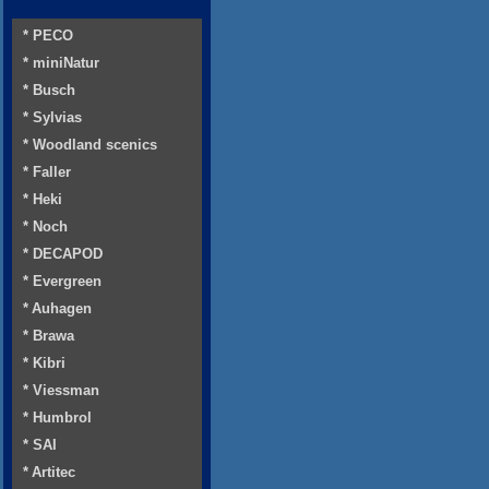
* PECO
* miniNatur
* Busch
* Sylvias
* Woodland scenics
* Faller
* Heki
* Noch
* DECAPOD
* Evergreen
* Auhagen
* Brawa
* Kibri
* Viessman
* Humbrol
* SAI
* Artitec