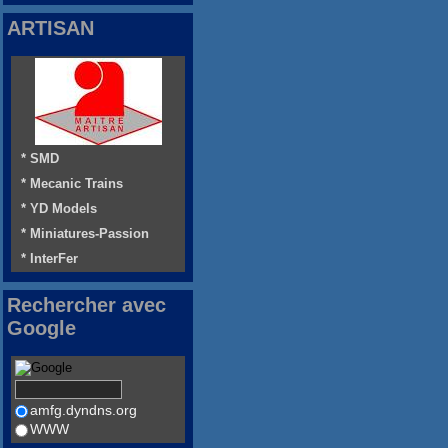
ARTISAN
* SMD
* Mecanic Trains
* YD Models
* Miniatures-Passion
* InterFer
Rechercher avec
Google
amfg.dyndns.org
WWW