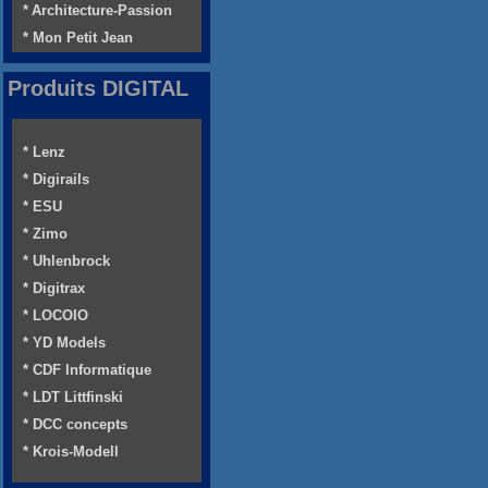
* Architecture-Passion
* Mon Petit Jean
Produits DIGITAL
* Lenz
* Digirails
* ESU
* Zimo
* Uhlenbrock
* Digitrax
* LOCOIO
* YD Models
* CDF Informatique
* LDT Littfinski
* DCC concepts
* Krois-Modell