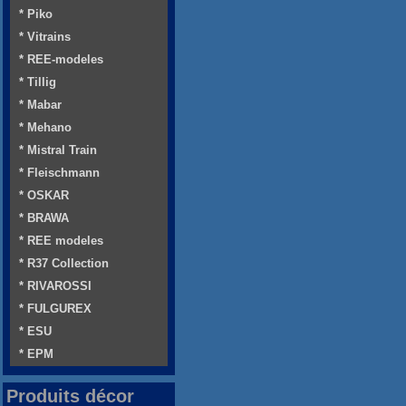
* Piko
* Vitrains
* REE-modeles
* Tillig
* Mabar
* Mehano
* Mistral Train
* Fleischmann
* OSKAR
* BRAWA
* REE modeles
* R37 Collection
* RIVAROSSI
* FULGUREX
* ESU
* EPM
Produits décor