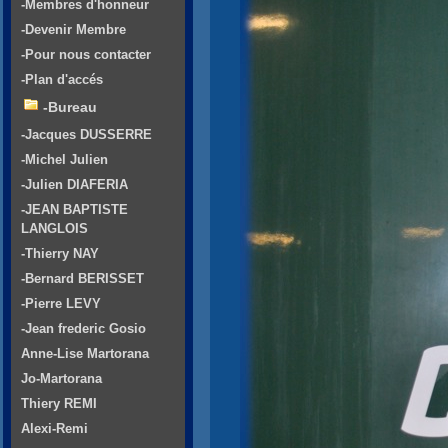
-Membres d'honneur
-Devenir Membre
-Pour nous contacter
-Plan d'accés
-Bureau
-Jacques DUSSERRE
-Michel Julien
-Julien DIAFERIA
-JEAN BAPTISTE
LANGLOIS
-Thierry NAY
-Bernard BERISSET
-Pierre LEVY
-Jean frederic Gosio
Anne-Lise Martorana
Jo-Martorana
Thiery REMI
Alexi-Remi