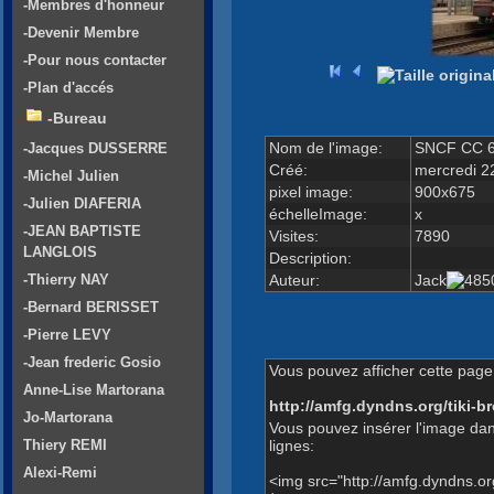
-Membres d'honneur
-Devenir Membre
-Pour nous contacter
-Plan d'accés
-Bureau
Nom de l'image:
SNCF CC 6
-Jacques DUSSERRE
Créé:
mercredi 2
-Michel Julien
pixel image:
900x675
-Julien DIAFERIA
échelleImage:
x
-JEAN BAPTISTE
Visites:
7890
LANGLOIS
Description:
Auteur:
Jack
-Thierry NAY
-Bernard BERISSET
-Pierre LEVY
-Jean frederic Gosio
Vous pouvez afficher cette page 
Anne-Lise Martorana
http://amfg.dyndns.org/tiki
Jo-Martorana
Vous pouvez insérer l'image dan
lignes:
Thiery REMI
Alexi-Remi
<img src="http://amfg.dyndns.