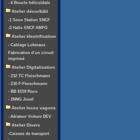
- 6 Boucle hélicoïdale
Atelier décor/bâti
-1 Sous Station SNCF
-2 Halle SNCF AMFG
Atelier électrification
- Cablage Lokmaus
Fabrication d’un circuit
imprimé
Atelier Digitalisation
- 232 TC Fleischmann
- 230 F-Fleischmann
- BB 8159 Roco
- 2NNG Jouef
Atelier locos vagons
- Aérateur Voiture DEV
Atelier Divers
-Caisses de transport