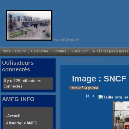
Gare de Grenoble
Nbre visiteurs
Calendrier
Forums
Livre d'or
N'hésitez pas à laisse
Voir/Cacher menus de gauche
Utilisateurs
connectés
Image : SNCF 
Il y a 125 utilisateurs
connectés
Retour à la galerie
AMFG INFO
-Accueil
-Historique AMFG