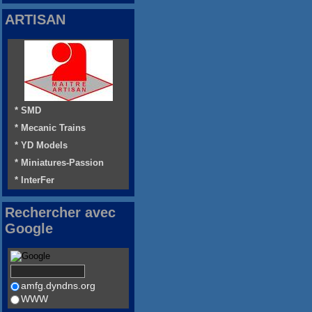
ARTISAN
* SMD
* Mecanic Trains
* YD Models
* Miniatures-Passion
* InterFer
Rechercher avec
Google
amfg.dyndns.org
WWW