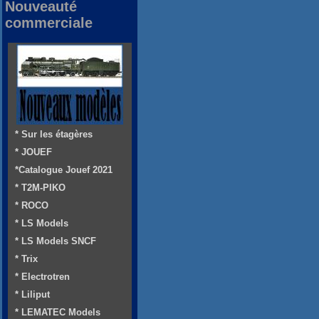
Nouveauté
commerciale
* Sur les étagères
* JOUEF
*Catalogue Jouef 2021
* T2M-PIKO
* ROCO
* LS Models
* LS Models SNCF
* Trix
* Electrotren
* Liliput
* LEMATEC Models