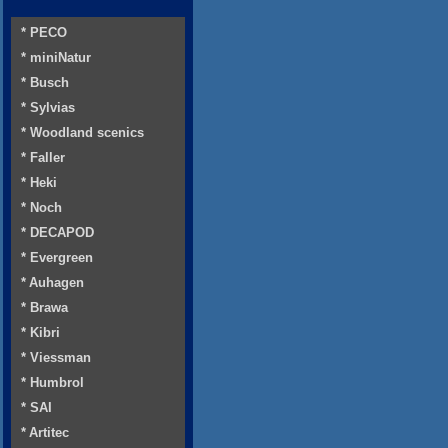
* PECO
* miniNatur
* Busch
* Sylvias
* Woodland scenics
* Faller
* Heki
* Noch
* DECAPOD
* Evergreen
* Auhagen
* Brawa
* Kibri
* Viessman
* Humbrol
* SAI
* Artitec