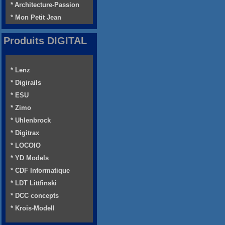
* Architecture-Passion
* Mon Petit Jean
Produits DIGITAL
* Lenz
* Digirails
* ESU
* Zimo
* Uhlenbrock
* Digitrax
* LOCOIO
* YD Models
* CDF Informatique
* LDT Littfinski
* DCC concepts
* Krois-Modell