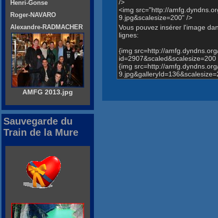
/>
Henri-Gonse
<img src="http://amfg.dyndns
Roger-NAVARO
9.jpg&scalesize=200" />
Vous pouvez insérer l'image dans
Alexandre-RADMACHER
lignes:
{img src=http://amfg.dyndns.o
id=2907&scaled&scalesize=200 
{img src=http://amfg.dyndns.
9.jpg&galleryId=136&scalesize=
AMFG 2013.jpg
Sauvegarde du
Train de la Mure