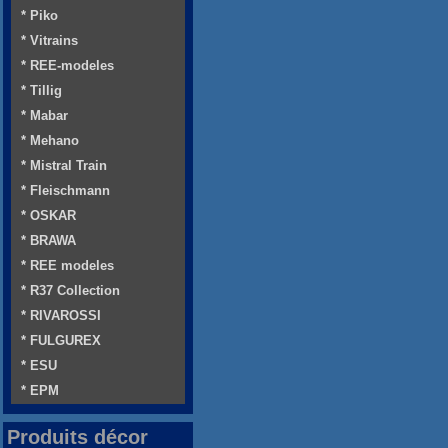
* Piko
* Vitrains
* REE-modeles
* Tillig
* Mabar
* Mehano
* Mistral Train
* Fleischmann
* OSKAR
* BRAWA
* REE modeles
* R37 Collection
* RIVAROSSI
* FULGUREX
* ESU
* EPM
Produits décor