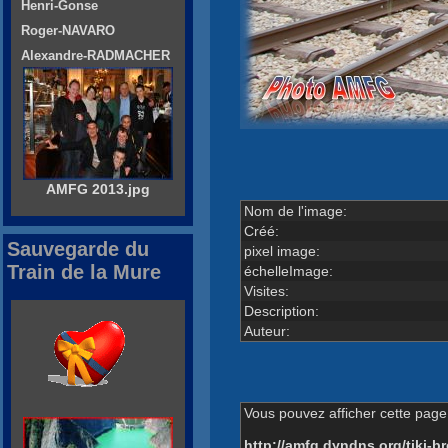
Henri-Gonse
Roger-NAVARO
Alexandre-RADMACHER
AMFG 2013.jpg
Nom de l'image:
Créé:
Sauvegarde du
pixel image:
Train de la Mure
échelleImage:
Visites:
Description:
Auteur:
Vous pouvez afficher cette page 
http://amfg.dyndns.org/tiki