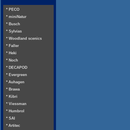
* PECO
* miniNatur
* Busch
* Sylvias
* Woodland scenics
* Faller
* Heki
* Noch
* DECAPOD
* Evergreen
* Auhagen
* Brawa
* Kibri
* Viessman
* Humbrol
* SAI
* Artitec