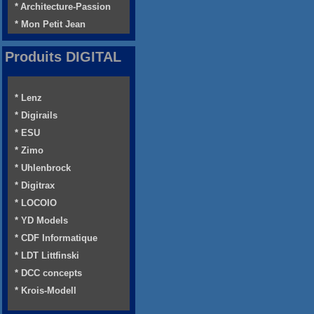
* Architecture-Passion
* Mon Petit Jean
Produits DIGITAL
* Lenz
* Digirails
* ESU
* Zimo
* Uhlenbrock
* Digitrax
* LOCOIO
* YD Models
* CDF Informatique
* LDT Littfinski
* DCC concepts
* Krois-Modell