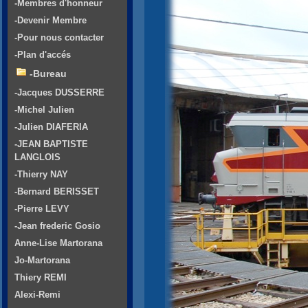
-Membres d'honneur
-Devenir Membre
-Pour nous contacter
-Plan d'accés
-Bureau
-Jacques DUSSERRE
-Michel Julien
-Julien DIAFERIA
-JEAN BAPTISTE
LANGLOIS
-Thierry NAY
-Bernard BERISSET
-Pierre LEVY
-Jean frederic Gosio
Anne-Lise Martorana
Jo-Martorana
Thiery REMI
Alexi-Remi