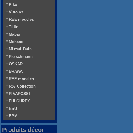
* Piko
* Vitrains
* REE-modeles
* Tillig
* Mabar
* Mehano
* Mistral Train
* Fleischmann
* OSKAR
* BRAWA
* REE modeles
* R37 Collection
* RIVAROSSI
* FULGUREX
* ESU
* EPM
Produits décor