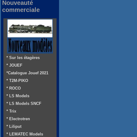
Nouveauté
commerciale
* Sur les étagères
* JOUEF
*Catalogue Jouef 2021
* T2M-PIKO
* ROCO
* LS Models
* LS Models SNCF
* Trix
* Electrotren
* Liliput
* LEMATEC Models