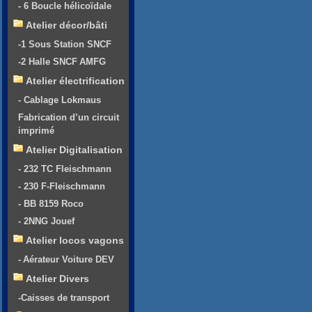
- 6 Boucle hélicoïdale
Atelier décor/bâti
-1 Sous Station SNCF
-2 Halle SNCF AMFG
Atelier électrification
- Cablage Lokmaus
Fabrication d’un circuit
imprimé
Atelier Digitalisation
- 232 TC Fleischmann
- 230 F-Fleischmann
- BB 8159 Roco
- 2NNG Jouef
Atelier locos vagons
- Aérateur Voiture DEV
Atelier Divers
-Caisses de transport