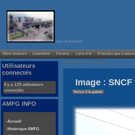
Gare de Grenoble
Nbre visiteurs
Calendrier
Forums
Livre d'or
N'hésitez pas à laisse
Voir/Cacher menus de gauche
Utilisateurs
connectés
Image : SNCF 
Il y a 129 utilisateurs
connectés
Retour à la galerie
AMFG INFO
-Accueil
-Historique AMFG