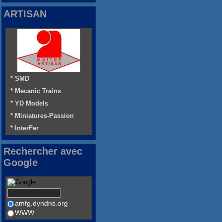
ARTISAN
* SMD
* Mecanic Trains
* YD Models
* Miniatures-Passion
* InterFer
Rechercher avec
Google
amfg.dyndns.org
WWW