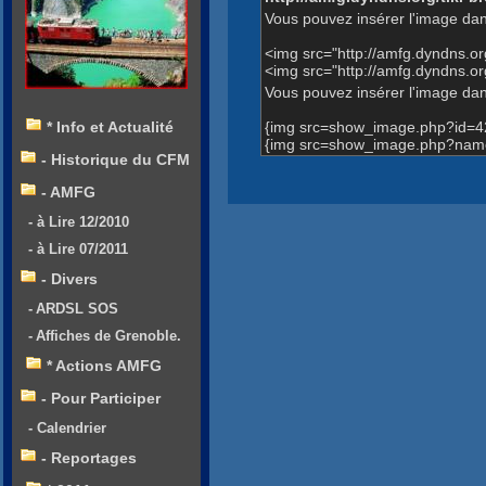
Vous pouvez insérer l'image dan
<img src="http://amfg.dyndns.
<img src="http://amfg.dyndns
Vous pouvez insérer l'image dans
{img src=show_image.php?id=4
* Info et Actualité
{img src=show_image.php?name
- Historique du CFM
- AMFG
- à Lire 12/2010
- à Lire 07/2011
- Divers
- ARDSL SOS
- Affiches de Grenoble.
* Actions AMFG
- Pour Participer
- Calendrier
- Reportages