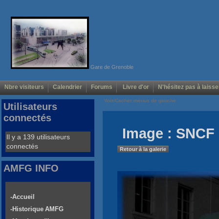
Gare de Grenoble
Nbre visiteurs
Calendrier
Forums
Livre d'or
N'hésitez pas à laisse
Voir/Cacher menus de gauche
Utilisateurs
connectés
Image : SNCF 
Il y a 139 utilisateurs
connectés
Retour à la galerie
AMFG INFO
-Accueil
-Historique AMFG