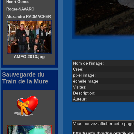
Henri-Gonse
Roger-NAVARO
Alexandre-RADMACHER
AMFG 2013.jpg
Nom de l'image:
Créé:
Sauvegarde du
pixel image:
Train de la Mure
échelleImage:
Visites:
Description:
Auteur:
Vous pouvez afficher cette page 
http://amfg.dyndns.org/tiki