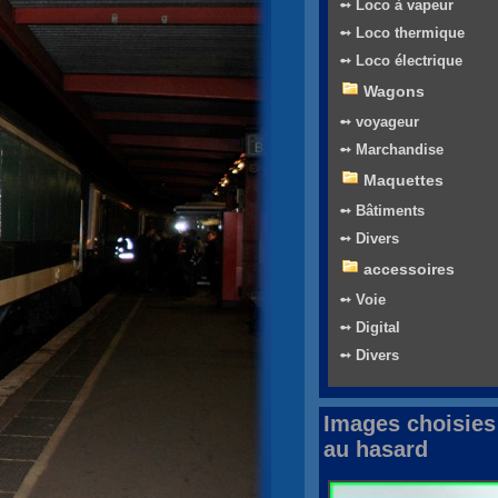
➻ Loco à vapeur
➻ Loco thermique
➻ Loco électrique
Wagons
➻ voyageur
➻ Marchandise
Maquettes
➻ Bâtiments
➻ Divers
accessoires
➻ Voie
➻ Digital
➻ Divers
Images choisies
au hasard