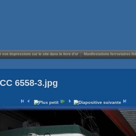
r vos impressions sur le site dans le livre d'or
Manifestations ferroviaires R
CC 6558-3.jpg