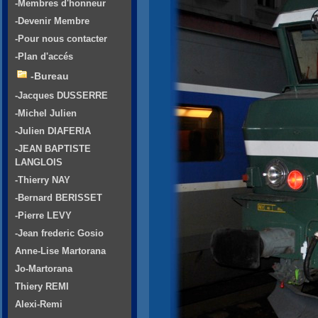
-Membres d'honneur
-Devenir Membre
-Pour nous contacter
-Plan d'accés
-Bureau
-Jacques DUSSERRE
-Michel Julien
-Julien DIAFERIA
-JEAN BAPTISTE
LANGLOIS
-Thierry NAY
-Bernard BERISSET
-Pierre LEVY
-Jean frederic Gosio
Anne-Lise Martorana
Jo-Martorana
Thiery REMI
Alexi-Remi