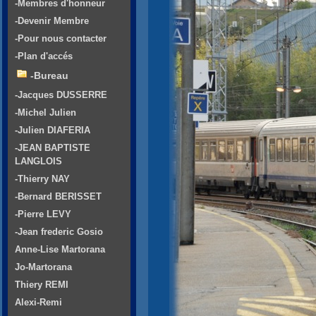
-Membres d'honneur
-Devenir Membre
-Pour nous contacter
-Plan d'accés
-Bureau
-Jacques DUSSERRE
-Michel Julien
-Julien DIAFERIA
-JEAN BAPTISTE
LANGLOIS
-Thierry NAY
-Bernard BERISSET
-Pierre LEVY
-Jean frederic Gosio
Anne-Lise Martorana
Jo-Martorana
Thiery REMI
Alexi-Remi