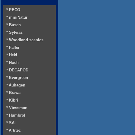
* PECO
* miniNatur
* Busch
* Sylvias
* Woodland scenics
* Faller
* Heki
* Noch
* DECAPOD
* Evergreen
* Auhagen
* Brawa
* Kibri
* Viessman
* Humbrol
* SAI
* Artitec