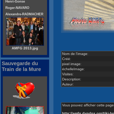
Henri-Gonse
Roger-NAVARO
Alexandre-RADMACHER
AMFG 2013.jpg
Nom de l'image:
Créé:
Sauvegarde du
pixel image:
Train de la Mure
échelleImage:
Visites:
Description:
Auteur:
Vous pouvez afficher cette page 
http://amfg.dyndns.org/tiki