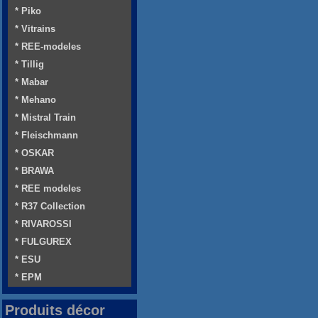
* Piko
* Vitrains
* REE-modeles
* Tillig
* Mabar
* Mehano
* Mistral Train
* Fleischmann
* OSKAR
* BRAWA
* REE modeles
* R37 Collection
* RIVAROSSI
* FULGUREX
* ESU
* EPM
Produits décor