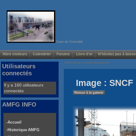
Gare de Grenoble
Nbre visiteurs
Calendrier
Forums
Livre d'or
N'hésitez pas à laisse
Voir/Cacher menus de gauche
Utilisateurs
connectés
Image : SNCF 
Il y a 160 utilisateurs
connectés
Retour à la galerie
AMFG INFO
-Accueil
-Historique AMFG