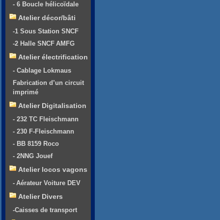
- 6 Boucle hélicoïdale
Atelier décor/bâti
-1 Sous Station SNCF
-2 Halle SNCF AMFG
Atelier électrification
- Cablage Lokmaus
Fabrication d’un circuit
imprimé
Atelier Digitalisation
- 232 TC Fleischmann
- 230 F-Fleischmann
- BB 8159 Roco
- 2NNG Jouef
Atelier locos vagons
- Aérateur Voiture DEV
Atelier Divers
-Caisses de transport