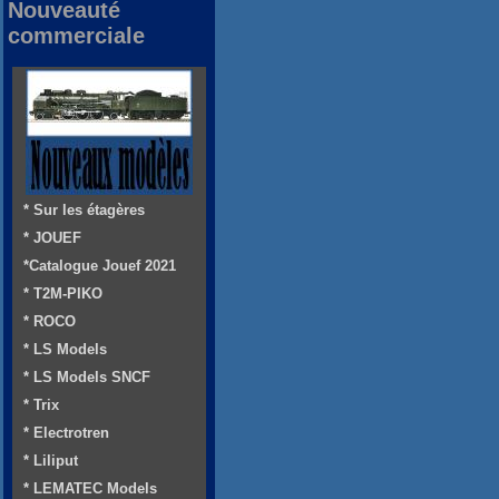
Nouveauté
commerciale
* Sur les étagères
* JOUEF
*Catalogue Jouef 2021
* T2M-PIKO
* ROCO
* LS Models
* LS Models SNCF
* Trix
* Electrotren
* Liliput
* LEMATEC Models