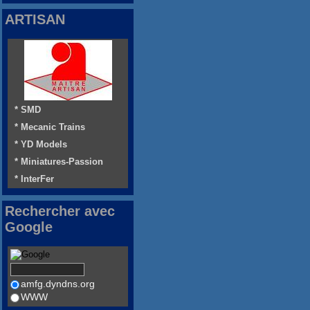
ARTISAN
* SMD
* Mecanic Trains
* YD Models
* Miniatures-Passion
* InterFer
Rechercher avec
Google
amfg.dyndns.org
WWW