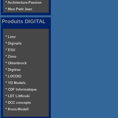
* Architecture-Passion
* Mon Petit Jean
Produits DIGITAL
* Lenz
* Digirails
* ESU
* Zimo
* Uhlenbrock
* Digitrax
* LOCOIO
* YD Models
* CDF Informatique
* LDT Littfinski
* DCC concepts
* Krois-Modell