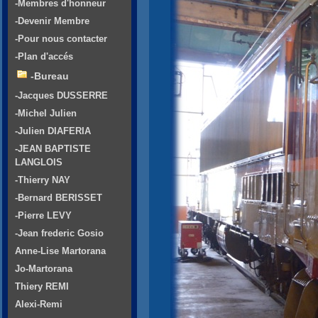
-Membres d'honneur
-Devenir Membre
-Pour nous contacter
-Plan d'accés
-Bureau
-Jacques DUSSERRE
-Michel Julien
-Julien DIAFERIA
-JEAN BAPTISTE
LANGLOIS
-Thierry NAY
-Bernard BERISSET
-Pierre LEVY
-Jean frederic Gosio
Anne-Lise Martorana
Jo-Martorana
Thiery REMI
Alexi-Remi