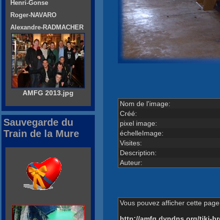
Henri-Gonse
Roger-NAVARO
Alexandre-RADMACHER
AMFG 2013.jpg
Nom de l'image:
Créé:
Sauvegarde du
pixel image:
Train de la Mure
échelleImage:
Visites:
Description:
Auteur:
Vous pouvez afficher cette page 
http://amfg.dyndns.org/tiki