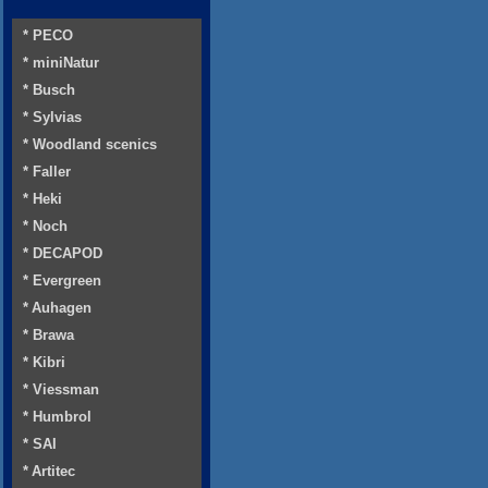
* PECO
* miniNatur
* Busch
* Sylvias
* Woodland scenics
* Faller
* Heki
* Noch
* DECAPOD
* Evergreen
* Auhagen
* Brawa
* Kibri
* Viessman
* Humbrol
* SAI
* Artitec