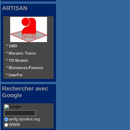
ARTISAN
* SMD
* Mecanic Trains
* YD Models
* Miniatures-Passion
* InterFer
Rechercher avec
Google
amfg.dyndns.org
WWW