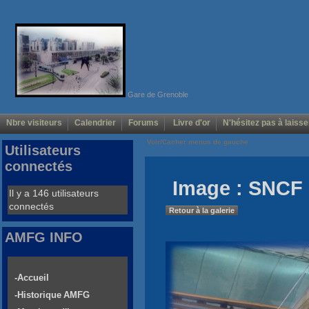
Gare de Grenoble
Nbre visiteurs
Calendrier
Forums
Livre d'or
N'hésitez pas à laisse
Voir/Cacher menus de gauche
Utilisateurs
connectés
Image : SNCF 
Il y a 146 utilisateurs
connectés
Retour à la galerie
AMFG INFO
-Accueil
-Historique AMFG