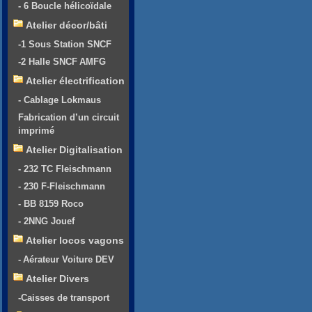
- 6 Boucle hélicoïdale
Atelier décor/bâti
-1 Sous Station SNCF
-2 Halle SNCF AMFG
Atelier électrification
- Cablage Lokmaus
Fabrication d’un circuit
imprimé
Atelier Digitalisation
- 232 TC Fleischmann
- 230 F-Fleischmann
- BB 8159 Roco
- 2NNG Jouef
Atelier locos vagons
- Aérateur Voiture DEV
Atelier Divers
-Caisses de transport