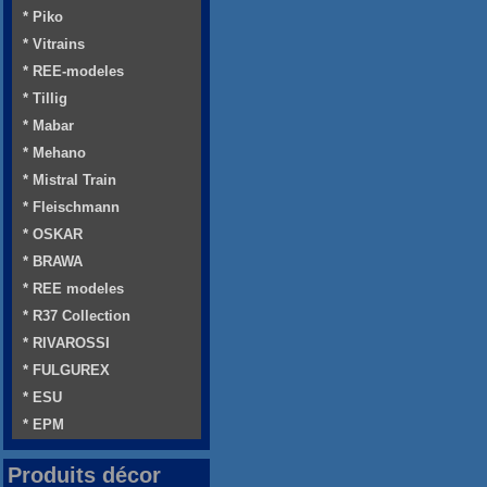
* Piko
* Vitrains
* REE-modeles
* Tillig
* Mabar
* Mehano
* Mistral Train
* Fleischmann
* OSKAR
* BRAWA
* REE modeles
* R37 Collection
* RIVAROSSI
* FULGUREX
* ESU
* EPM
Produits décor