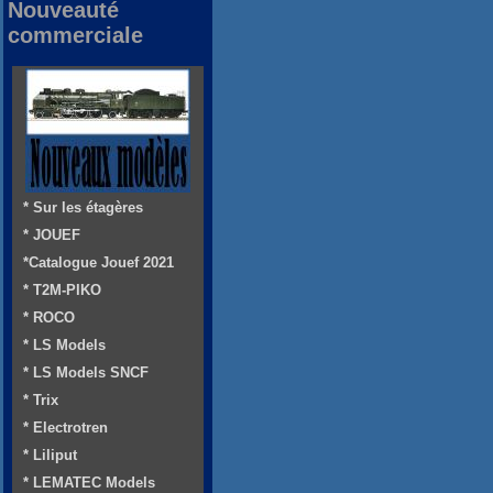
Nouveauté
commerciale
* Sur les étagères
* JOUEF
*Catalogue Jouef 2021
* T2M-PIKO
* ROCO
* LS Models
* LS Models SNCF
* Trix
* Electrotren
* Liliput
* LEMATEC Models