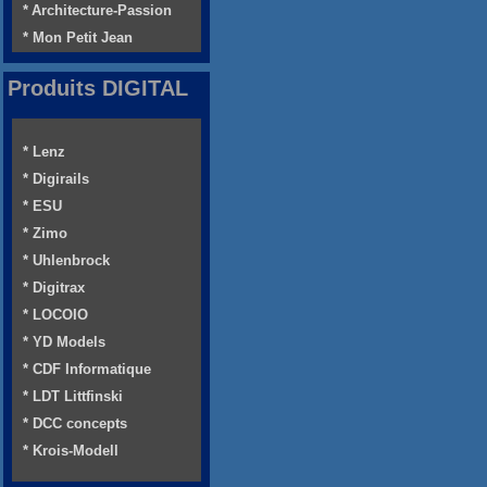
* Architecture-Passion
* Mon Petit Jean
Produits DIGITAL
* Lenz
* Digirails
* ESU
* Zimo
* Uhlenbrock
* Digitrax
* LOCOIO
* YD Models
* CDF Informatique
* LDT Littfinski
* DCC concepts
* Krois-Modell