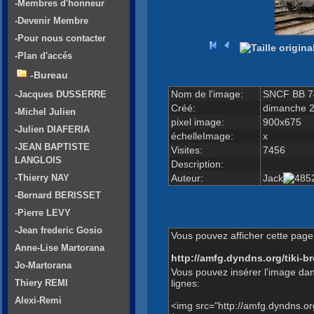
-Membres d'honneur
-Devenir Membre
-Pour nous contacter
-Plan d'accés
-Bureau
Nom de l'image:
SNCF BB 7
-Jacques DUSSERRE
Créé:
dimanche 2
-Michel Julien
pixel image:
900x675
-Julien DIAFERIA
échelleImage:
x
-JEAN BAPTISTE
Visites:
7456
LANGLOIS
Description:
Auteur:
Jack
-Thierry NAY
-Bernard BERISSET
-Pierre LEVY
-Jean frederic Gosio
Vous pouvez afficher cette page 
Anne-Lise Martorana
http://amfg.dyndns.org/tiki
Jo-Martorana
Vous pouvez insérer l'image dan
lignes:
Thiery REMI
Alexi-Remi
<img src="http://amfg.dyndns.