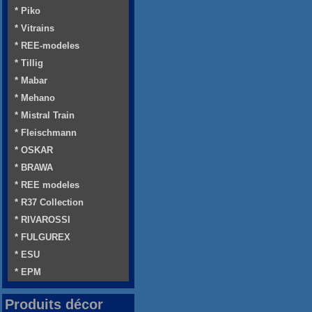
* Piko
* Vitrains
* REE-modeles
* Tillig
* Mabar
* Mehano
* Mistral Train
* Fleischmann
* OSKAR
* BRAWA
* REE modeles
* R37 Collection
* RIVAROSSI
* FULGUREX
* ESU
* EPM
Produits décor