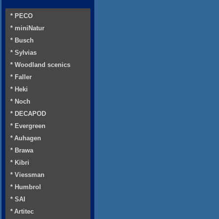
* PECO
* miniNatur
* Busch
* Sylvias
* Woodland scenics
* Faller
* Heki
* Noch
* DECAPOD
* Evergreen
* Auhagen
* Brawa
* Kibri
* Viessman
* Humbrol
* SAI
* Artitec