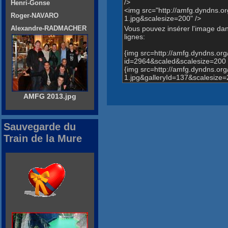
/>
Henri-Gonse
<img src="http://amfg.dyndns
Roger-NAVARO
1.jpg&scalesize=200" />
Vous pouvez insérer l'image dans
Alexandre-RADMACHER
lignes:
{img src=http://amfg.dyndns.o
id=2964&scaled&scalesize=200 
{img src=http://amfg.dyndns.
1.jpg&galleryId=137&scalesize=
AMFG 2013.jpg
Sauvegarde du
Train de la Mure