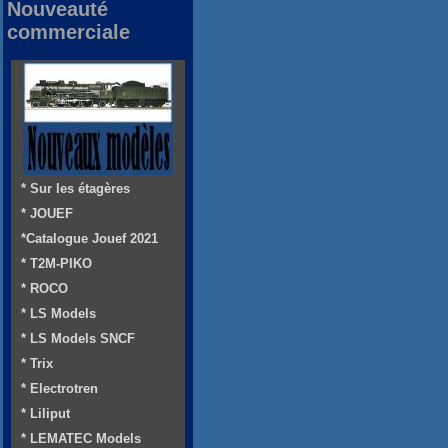
Nouveauté
commerciale
* Sur les étagères
* JOUEF
*Catalogue Jouef 2021
* T2M-PIKO
* ROCO
* LS Models
* LS Models SNCF
* Trix
* Electrotren
* Liliput
* LEMATEC Models