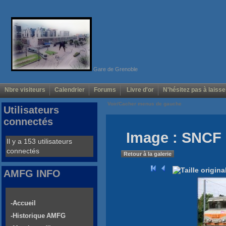
Gare de Grenoble
Nbre visiteurs
Calendrier
Forums
Livre d'or
N'hésitez pas à laisse
Voir/Cacher menus de gauche
Utilisateurs
connectés
Image : SNCF 
Il y a 153 utilisateurs
connectés
Retour à la galerie
AMFG INFO
-Accueil
-Historique AMFG