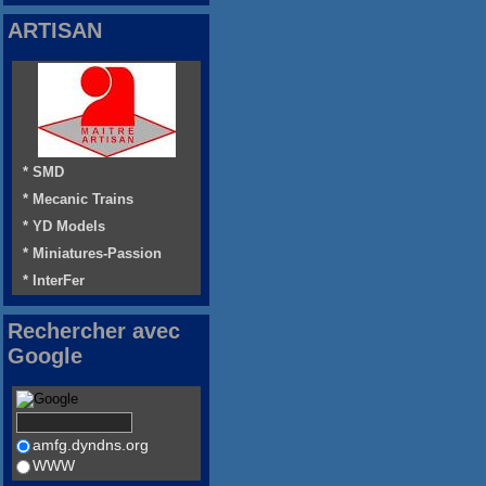
ARTISAN
* SMD
* Mecanic Trains
* YD Models
* Miniatures-Passion
* InterFer
Rechercher avec
Google
amfg.dyndns.org
WWW