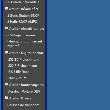
- 6 Boucle hélicoïdale
Atelier décor/bâti
-1 Sous Station SNCF
-2 Halle SNCF AMFG
Atelier électrification
- Cablage Lokmaus
Fabrication d’un circuit
imprimé
Atelier Digitalisation
- 232 TC Fleischmann
- 230 F-Fleischmann
- BB 8159 Roco
- 2NNG Jouef
Atelier locos vagons
- Aérateur Voiture DEV
Atelier Divers
-Caisses de transport