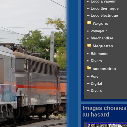
➻ Loco à vapeur
➻ Loco thermique
➻ Loco électrique
Wagons
➻ voyageur
➻ Marchandise
Maquettes
➻ Bâtiments
➻ Divers
accessoires
➻ Voie
➻ Digital
➻ Divers
Images choisies
au hasard