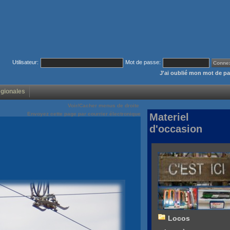
Utilisateur:
Mot de passe:
J'ai oublié mon mot de p
égionales
Voir/Cacher menus de droite
Envoyez cette page par courrier électronique
Materiel
d'occasion
Locos