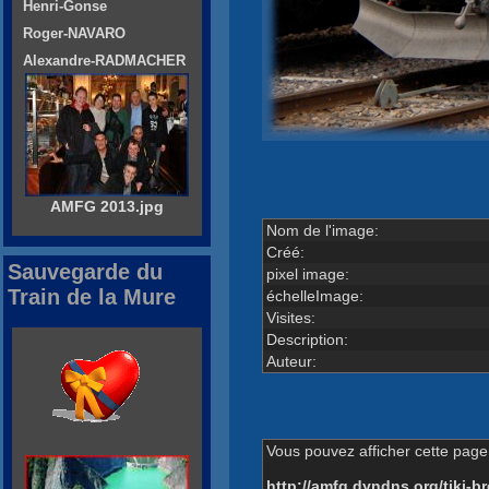
Henri-Gonse
Roger-NAVARO
Alexandre-RADMACHER
AMFG 2013.jpg
Nom de l'image:
Créé:
Sauvegarde du
pixel image:
Train de la Mure
échelleImage:
Visites:
Description:
Auteur:
Vous pouvez afficher cette page 
http://amfg.dyndns.org/tiki