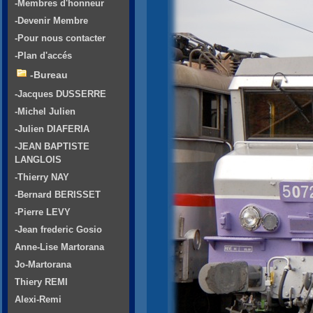
-Membres d'honneur
-Devenir Membre
-Pour nous contacter
-Plan d'accés
-Bureau
-Jacques DUSSERRE
-Michel Julien
-Julien DIAFERIA
-JEAN BAPTISTE
LANGLOIS
-Thierry NAY
-Bernard BERISSET
-Pierre LEVY
-Jean frederic Gosio
Anne-Lise Martorana
Jo-Martorana
Thiery REMI
Alexi-Remi