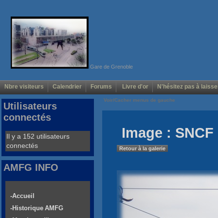
Gare de Grenoble
Nbre visiteurs
Calendrier
Forums
Livre d'or
N'hésitez pas à laisse
Voir/Cacher menus de gauche
Utilisateurs
connectés
Image : SNCF 
Il y a 152 utilisateurs
connectés
Retour à la galerie
AMFG INFO
-Accueil
-Historique AMFG