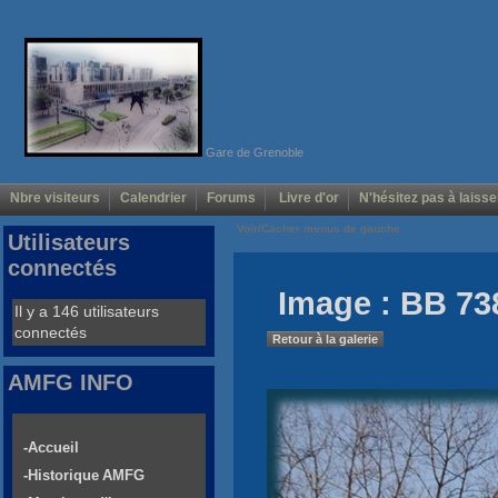
Gare de Grenoble
Nbre visiteurs
Calendrier
Forums
Livre d'or
N'hésitez pas à laisse
Voir/Cacher menus de gauche
Utilisateurs
connectés
Image : BB 73
Il y a 146 utilisateurs
connectés
Retour à la galerie
AMFG INFO
-Accueil
-Historique AMFG