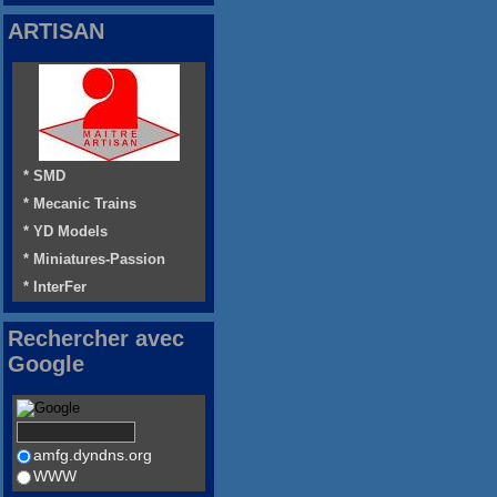
ARTISAN
* SMD
* Mecanic Trains
* YD Models
* Miniatures-Passion
* InterFer
Rechercher avec
Google
amfg.dyndns.org
WWW