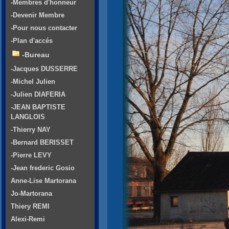
-Membres d'honneur
-Devenir Membre
-Pour nous contacter
-Plan d'accés
-Bureau
-Jacques DUSSERRE
-Michel Julien
-Julien DIAFERIA
-JEAN BAPTISTE
LANGLOIS
-Thierry NAY
-Bernard BERISSET
-Pierre LEVY
-Jean frederic Gosio
Anne-Lise Martorana
Jo-Martorana
Thiery REMI
Alexi-Remi