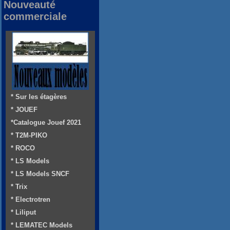
Nouveauté
commerciale
* Sur les étagères
* JOUEF
*Catalogue Jouef 2021
* T2M-PIKO
* ROCO
* LS Models
* LS Models SNCF
* Trix
* Electrotren
* Liliput
* LEMATEC Models