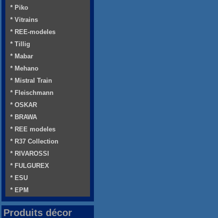
* Piko
* Vitrains
* REE-modeles
* Tillig
* Mabar
* Mehano
* Mistral Train
* Fleischmann
* OSKAR
* BRAWA
* REE modeles
* R37 Collection
* RIVAROSSI
* FULGUREX
* ESU
* EPM
Produits décor