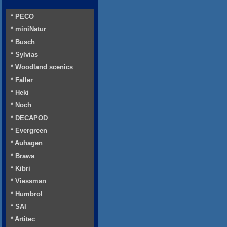
* PECO
* miniNatur
* Busch
* Sylvias
* Woodland scenics
* Faller
* Heki
* Noch
* DECAPOD
* Evergreen
* Auhagen
* Brawa
* Kibri
* Viessman
* Humbrol
* SAI
* Artitec