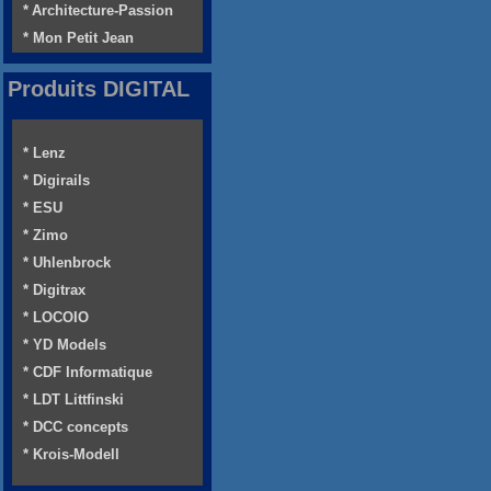
* Architecture-Passion
* Mon Petit Jean
Produits DIGITAL
* Lenz
* Digirails
* ESU
* Zimo
* Uhlenbrock
* Digitrax
* LOCOIO
* YD Models
* CDF Informatique
* LDT Littfinski
* DCC concepts
* Krois-Modell