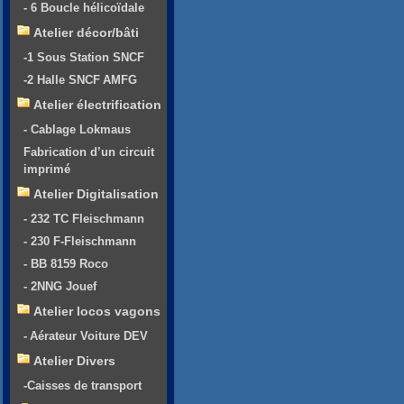
- 6 Boucle hélicoïdale
Atelier décor/bâti
-1 Sous Station SNCF
-2 Halle SNCF AMFG
Atelier électrification
- Cablage Lokmaus
Fabrication d’un circuit
imprimé
Atelier Digitalisation
- 232 TC Fleischmann
- 230 F-Fleischmann
- BB 8159 Roco
- 2NNG Jouef
Atelier locos vagons
- Aérateur Voiture DEV
Atelier Divers
-Caisses de transport