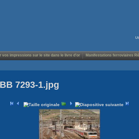
Ut
r vos impressions sur le site dans le livre d'or
Manifestations ferroviaires R
BB 7293-1.jpg