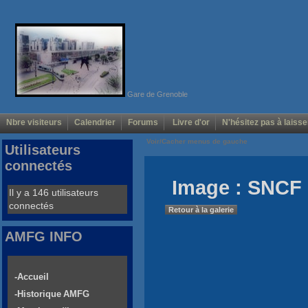
Gare de Grenoble
Nbre visiteurs
Calendrier
Forums
Livre d'or
N'hésitez pas à laisse
Voir/Cacher menus de gauche
Utilisateurs
connectés
Image : SNCF 
Il y a 146 utilisateurs
connectés
Retour à la galerie
AMFG INFO
-Accueil
-Historique AMFG