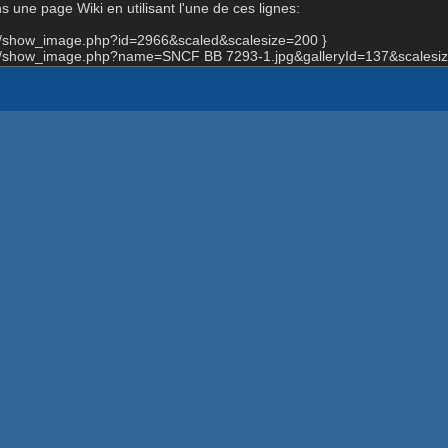
 une page Wiki en utilisant l'une de ces lignes:
rg/show_image.php?id=2966&scaled&scalesize=200 }
rg/show_image.php?name=SNCF BB 7293-1.jpg&galleryId=137&scalesiz