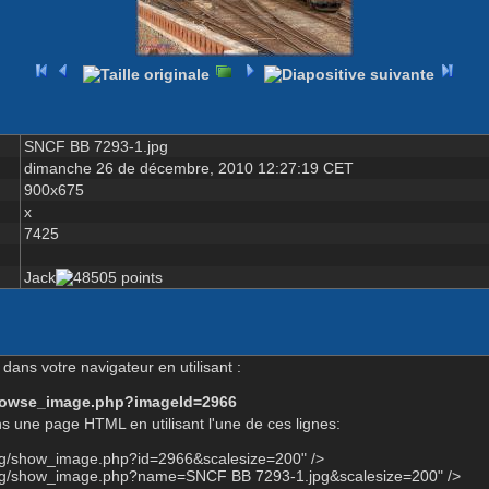
SNCF BB 7293-1.jpg
dimanche 26 de décembre, 2010 12:27:19 CET
900x675
x
7425
Jack
dans votre navigateur en utilisant :
-browse_image.php?imageId=2966
s une page HTML en utilisant l'une de ces lignes:
org/show_image.php?id=2966&scalesize=200" />
org/show_image.php?name=SNCF BB 7293-1.jpg&scalesize=200" />