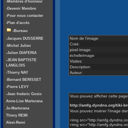
-Membres d'honneur
-Devenir Membre
-Pour nous contacter
-Plan d'accés
-Bureau
Nom de l'image:
-Jacques DUSSERRE
Créé:
-Michel Julien
pixel image:
-Julien DIAFERIA
échelleImage:
-JEAN BAPTISTE
Visites:
LANGLOIS
Description:
Auteur:
-Thierry NAY
-Bernard BERISSET
-Pierre LEVY
-Jean frederic Gosio
Vous pouvez afficher cette page 
Anne-Lise Martorana
http://amfg.dyndns.org/tiki
Jo-Martorana
Vous pouvez insérer l'image dan
Thiery REMI
<img src="http://amfg.dyndns.
Alexi-Remi
<img src="http://amfg.dyndns.