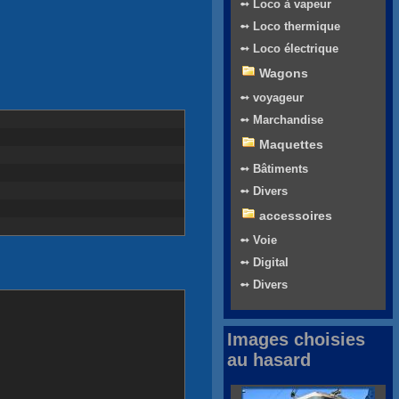
➻ Loco à vapeur
➻ Loco thermique
➻ Loco électrique
Wagons
➻ voyageur
➻ Marchandise
Maquettes
➻ Bâtiments
➻ Divers
accessoires
➻ Voie
➻ Digital
➻ Divers
Images choisies
au hasard