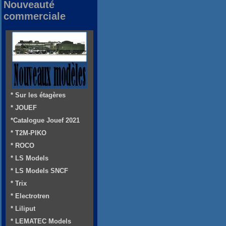
Nouveauté
commerciale
* Sur les étagères
* JOUEF
*Catalogue Jouef 2021
* T2M-PIKO
* ROCO
* LS Models
* LS Models SNCF
* Trix
* Electrotren
* Liliput
* LEMATEC Models