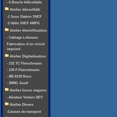
- 6 Boucle hélicoïdale
Atelier décor/bâti
-1 Sous Station SNCF
-2 Halle SNCF AMFG
Atelier électrification
- Cablage Lokmaus
Fabrication d’un circuit
imprimé
Atelier Digitalisation
- 232 TC Fleischmann
- 230 F-Fleischmann
- BB 8159 Roco
- 2NNG Jouef
Atelier locos vagons
- Aérateur Voiture DEV
Atelier Divers
-Caisses de transport