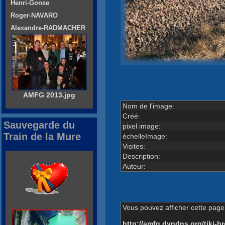
Henri-Gonse
Roger-NAVARO
Alexandre-RADMACHER
AMFG 2013.jpg
Nom de l'image:
Créé:
Sauvegarde du
pixel image:
Train de la Mure
échelleImage:
Visites:
Description:
Auteur:
Vous pouvez afficher cette page 
http://amfg.dyndns.org/tiki