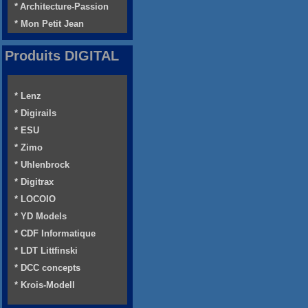
* Architecture-Passion
* Mon Petit Jean
Produits DIGITAL
* Lenz
* Digirails
* ESU
* Zimo
* Uhlenbrock
* Digitrax
* LOCOIO
* YD Models
* CDF Informatique
* LDT Littfinski
* DCC concepts
* Krois-Modell