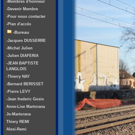
-Membres d'honneur
-Devenir Membre
-Pour nous contacter
-Plan d'accés
-Bureau
-Jacques DUSSERRE
-Michel Julien
-Julien DIAFERIA
-JEAN BAPTISTE
LANGLOIS
-Thierry NAY
-Bernard BERISSET
-Pierre LEVY
-Jean frederic Gosio
Anne-Lise Martorana
Jo-Martorana
Thiery REMI
Alexi-Remi