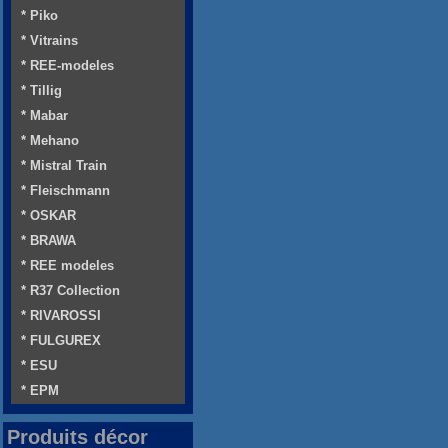
* Piko
* Vitrains
* REE-modeles
* Tillig
* Mabar
* Mehano
* Mistral Train
* Fleischmann
* OSKAR
* BRAWA
* REE modeles
* R37 Collection
* RIVAROSSI
* FULGUREX
* ESU
* EPM
Produits décor