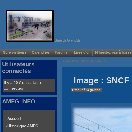
Gare de Grenoble
Nbre visiteurs
Calendrier
Forums
Livre d'or
N'hésitez pas à laisse
Voir/Cacher menus de gauche
Utilisateurs
connectés
Image : SNCF 
Il y a 197 utilisateurs
connectés
Retour à la galerie
AMFG INFO
-Accueil
-Historique AMFG