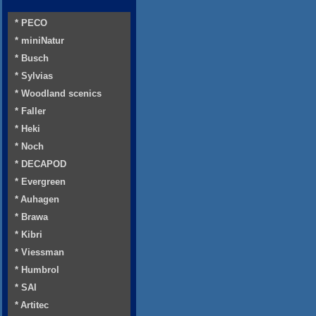
* PECO
* miniNatur
* Busch
* Sylvias
* Woodland scenics
* Faller
* Heki
* Noch
* DECAPOD
* Evergreen
* Auhagen
* Brawa
* Kibri
* Viessman
* Humbrol
* SAI
* Artitec