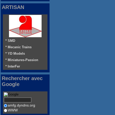
ARTISAN
* SMD
* Mecanic Trains
* YD Models
* Miniatures-Passion
* InterFer
Rechercher avec
Google
amfg.dyndns.org
WWW