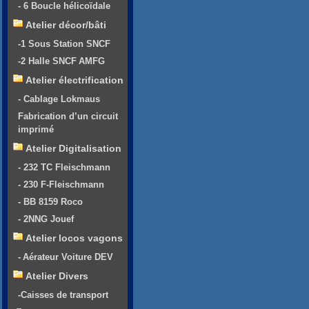
- 6 Boucle hélicoïdale
Atelier décor/bâti
-1 Sous Station SNCF
-2 Halle SNCF AMFG
Atelier électrification
- Cablage Lokmaus
Fabrication d’un circuit
imprimé
Atelier Digitalisation
- 232 TC Fleischmann
- 230 F-Fleischmann
- BB 8159 Roco
- 2NNG Jouef
Atelier locos vagons
- Aérateur Voiture DEV
Atelier Divers
-Caisses de transport