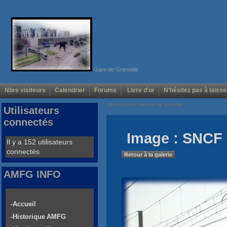
Gare de Grenoble
Nbre visiteurs
Calendrier
Forums
Livre d'or
N'hésitez pas à laisse
Voir/Cacher menus de gauche
Utilisateurs
connectés
Image : SNCF 
Il y a 152 utilisateurs
connectés
Retour à la galerie
AMFG INFO
-Accueil
-Historique AMFG