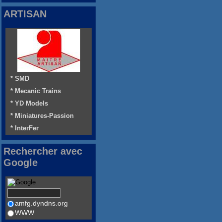
ARTISAN
* SMD
* Mecanic Trains
* YD Models
* Miniatures-Passion
* InterFer
Rechercher avec
Google
amfg.dyndns.org
WWW