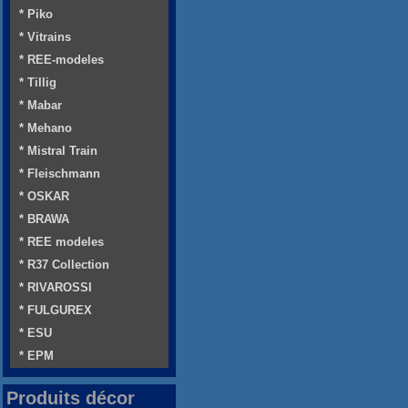
* Piko
* Vitrains
* REE-modeles
* Tillig
* Mabar
* Mehano
* Mistral Train
* Fleischmann
* OSKAR
* BRAWA
* REE modeles
* R37 Collection
* RIVAROSSI
* FULGUREX
* ESU
* EPM
Produits décor