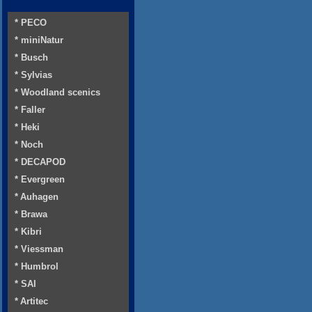
* PECO
* miniNatur
* Busch
* Sylvias
* Woodland scenics
* Faller
* Heki
* Noch
* DECAPOD
* Evergreen
* Auhagen
* Brawa
* Kibri
* Viessman
* Humbrol
* SAI
* Artitec