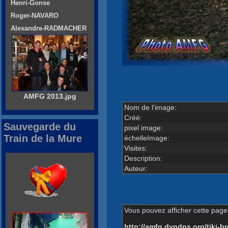
Henri-Gonse
Roger-NAVARO
Alexandre-RADMACHER
AMFG 2013.jpg
Nom de l'image:
Créé:
Sauvegarde du
pixel image:
Train de la Mure
échelleImage:
Visites:
Description:
Auteur:
Vous pouvez afficher cette page 
http://amfg.dyndns.org/tiki