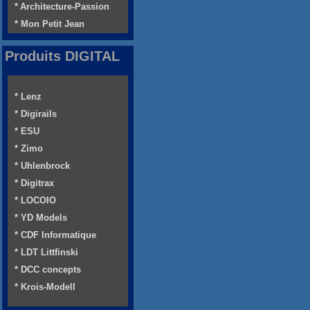
* Architecture-Passion
* Mon Petit Jean
Produits DIGITAL
* Lenz
* Digirails
* ESU
* Zimo
* Uhlenbrock
* Digitrax
* LOCOIO
* YD Models
* CDF Informatique
* LDT Littfinski
* DCC concepts
* Krois-Modell