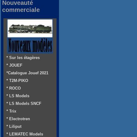
Nouveauté
commerciale
* Sur les étagères
* JOUEF
*Catalogue Jouef 2021
* T2M-PIKO
* ROCO
* LS Models
* LS Models SNCF
* Trix
* Electrotren
* Liliput
* LEMATEC Models