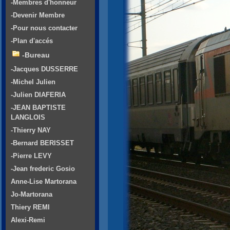
-Membres d'honneur
-Devenir Membre
-Pour nous contacter
-Plan d'accés
-Bureau
-Jacques DUSSERRE
-Michel Julien
-Julien DIAFERIA
-JEAN BAPTISTE
LANGLOIS
-Thierry NAY
-Bernard BERISSET
-Pierre LEVY
-Jean frederic Gosio
Anne-Lise Martorana
Jo-Martorana
Thiery REMI
Alexi-Remi