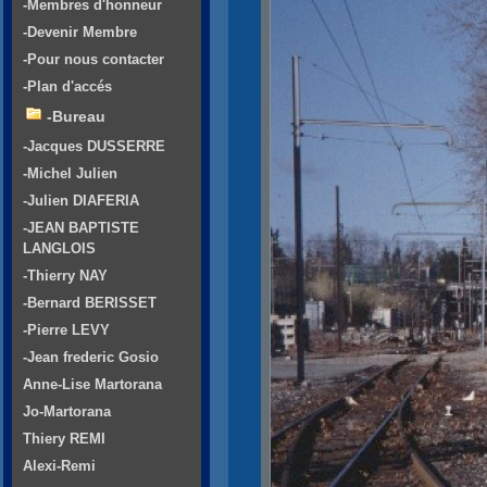
-Membres d'honneur
-Devenir Membre
-Pour nous contacter
-Plan d'accés
-Bureau
-Jacques DUSSERRE
-Michel Julien
-Julien DIAFERIA
-JEAN BAPTISTE
LANGLOIS
-Thierry NAY
-Bernard BERISSET
-Pierre LEVY
-Jean frederic Gosio
Anne-Lise Martorana
Jo-Martorana
Thiery REMI
Alexi-Remi