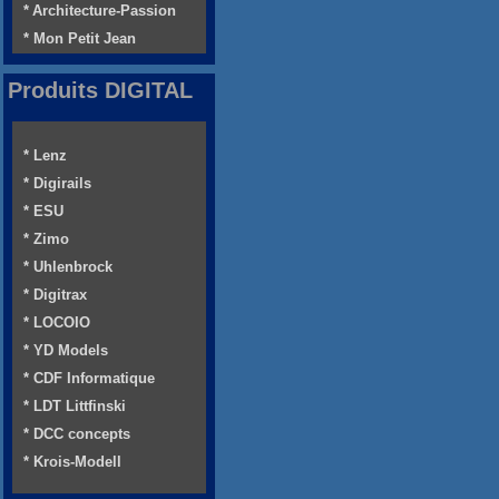
* Architecture-Passion
* Mon Petit Jean
Produits DIGITAL
* Lenz
* Digirails
* ESU
* Zimo
* Uhlenbrock
* Digitrax
* LOCOIO
* YD Models
* CDF Informatique
* LDT Littfinski
* DCC concepts
* Krois-Modell