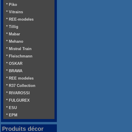
* Piko
* Vitrains
* REE-modeles
* Tillig
* Mabar
* Mehano
* Mistral Train
* Fleischmann
* OSKAR
* BRAWA
* REE modeles
* R37 Collection
* RIVAROSSI
* FULGUREX
* ESU
* EPM
Produits décor