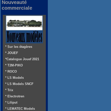
Nouveauté
commerciale
* Sur les étagères
* JOUEF
*Catalogue Jouef 2021
* T2M-PIKO
* ROCO
* LS Models
* LS Models SNCF
* Trix
* Electrotren
* Liliput
* LEMATEC Models