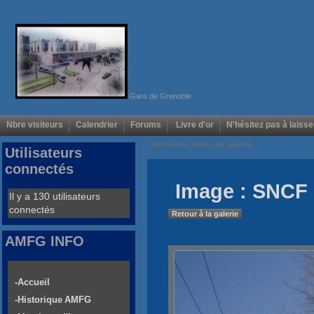
Gare de Grenoble
Nbre visiteurs
Calendrier
Forums
Livre d'or
N'hésitez pas à laisse
Voir/Cacher menus de gauche
Utilisateurs
connectés
Image : SNCF 
Il y a 130 utilisateurs
connectés
Retour à la galerie
AMFG INFO
-Accueil
-Historique AMFG