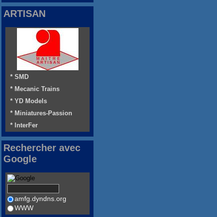
ARTISAN
* SMD
* Mecanic Trains
* YD Models
* Miniatures-Passion
* InterFer
Rechercher avec
Google
amfg.dyndns.org
WWW