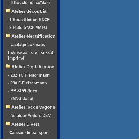
- 6 Boucle hélicoïdale
Atelier décor/bâti
-1 Sous Station SNCF
-2 Halle SNCF AMFG
Atelier électrification
- Cablage Lokmaus
Fabrication d’un circuit
imprimé
Atelier Digitalisation
- 232 TC Fleischmann
- 230 F-Fleischmann
- BB 8159 Roco
- 2NNG Jouef
Atelier locos vagons
- Aérateur Voiture DEV
Atelier Divers
-Caisses de transport