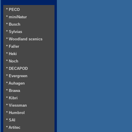
* PECO
* miniNatur
* Busch
* Sylvias
* Woodland scenics
* Faller
* Heki
* Noch
* DECAPOD
* Evergreen
* Auhagen
* Brawa
* Kibri
* Viessman
* Humbrol
* SAI
* Artitec