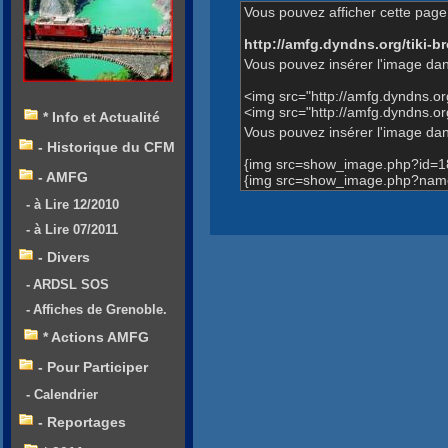
Vous pouvez afficher cette page 
http://amfg.dyndns.org/tiki
Vous pouvez insérer l'image dan
<img src="http://amfg.dyndns.
<img src="http://amfg.dyndns.
* Info et Actualité
Vous pouvez insérer l'image dans
- Historique du CFM
{img src=show_image.php?id=1
- AMFG
{img src=show_image.php?name
- à Lire 12/2010
- à Lire 07/2011
- Divers
- ARDSL SOS
- Affiches de Grenoble.
* Actions AMFG
- Pour Participer
- Calendrier
- Reportages