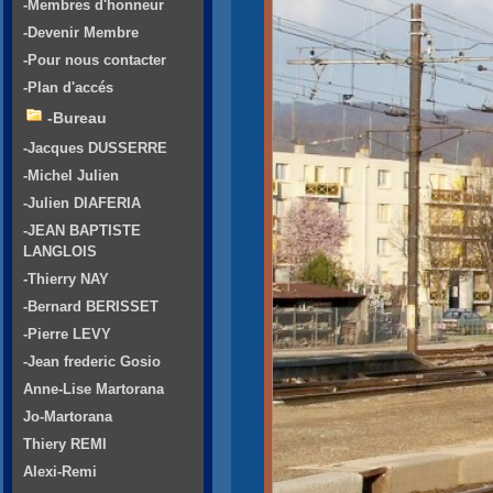
-Membres d'honneur
-Devenir Membre
-Pour nous contacter
-Plan d'accés
-Bureau
-Jacques DUSSERRE
-Michel Julien
-Julien DIAFERIA
-JEAN BAPTISTE
LANGLOIS
-Thierry NAY
-Bernard BERISSET
-Pierre LEVY
-Jean frederic Gosio
Anne-Lise Martorana
Jo-Martorana
Thiery REMI
Alexi-Remi