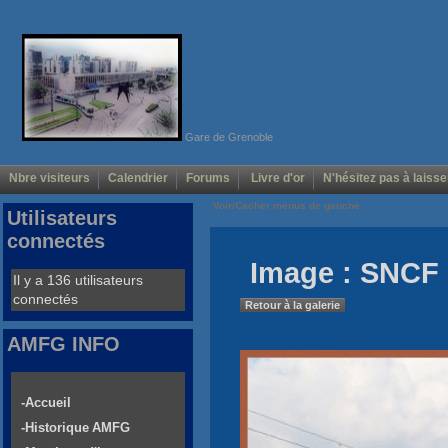
Gare de Grenoble
Nbre visiteurs
Calendrier
Forums
Livre d'or
N'hésitez pas à laisse
Voir/Cacher menus de gauche
Utilisateurs
connectés
Image : SNCF 
Il y a 136 utilisateurs
connectés
Retour à la galerie
AMFG INFO
-Accueil
-Historique AMFG