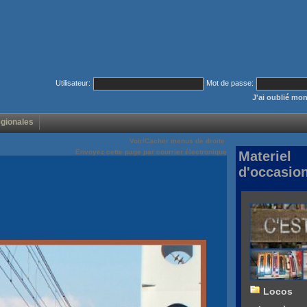
Utilisateur:
Mot de passe:
J'ai oublié mo
égionales
Voir/Cacher menus de droite
Envoyez cette page par courrier électronique
Materiel
d'occasio
Locos