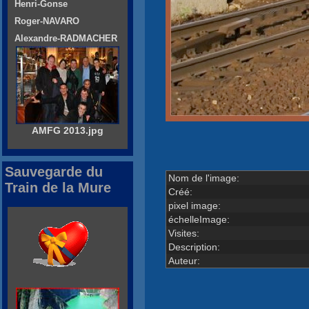
Henri-Gonse
Roger-NAVARO
Alexandre-RADMACHER
AMFG 2013.jpg
Sauvegarde du
Nom de l'image:
Train de la Mure
Créé:
pixel image:
échelleImage:
Visites:
Description:
Auteur: