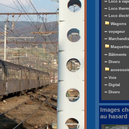
➻ Loco à vap
➻ Loco therm
➻ Loco électr
Wagons
➻ voyageur
➻ Marchandi
Maquette
➻ Bâtiments
➻ Divers
accessoi
➻ Voie
➻ Digital
➻ Divers
Images ch
au hasard