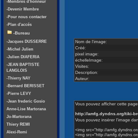
-Membres d'honneur
-Devenir Membre
-Pour nous contacter
-Plan d'accés
-Bureau
Nom de l'image:
-Jacques DUSSERRE
Créé:
-Michel Julien
pixel image:
-Julien DIAFERIA
échelleImage:
-JEAN BAPTISTE
Visites:
LANGLOIS
Description:
-Thierry NAY
Auteur:
-Bernard BERISSET
-Pierre LEVY
-Jean frederic Gosio
Vous pouvez afficher cette page 
Anne-Lise Martorana
http://amfg.dyndns.org/tiki
Jo-Martorana
Vous pouvez insérer l'image dan
Thiery REMI
<img src="http://amfg.dyndns.
Alexi-Remi
<img src="http://amfg.dyndns.