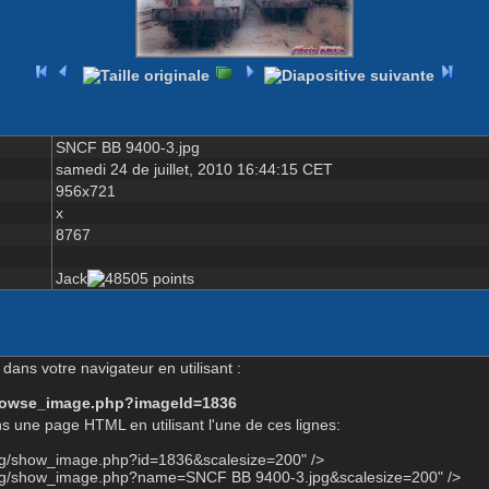
SNCF BB 9400-3.jpg
samedi 24 de juillet, 2010 16:44:15 CET
956x721
x
8767
Jack
dans votre navigateur en utilisant :
-browse_image.php?imageId=1836
s une page HTML en utilisant l'une de ces lignes:
org/show_image.php?id=1836&scalesize=200" />
org/show_image.php?name=SNCF BB 9400-3.jpg&scalesize=200" />