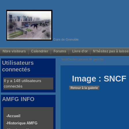
Gare de Grenoble
Nbre visiteurs
Calendrier
Forums
Livre d'or
N'hésitez pas à laisse
Voir/Cacher menus de gauche
Utilisateurs
connectés
Image : SNCF 
Il y a 148 utilisateurs
connectés
Retour à la galerie
AMFG INFO
-Accueil
-Historique AMFG