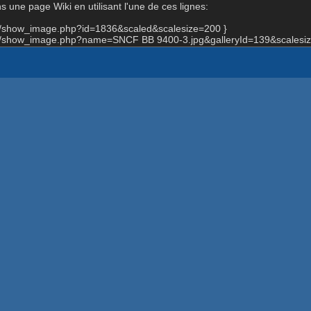
 une page Wiki en utilisant l'une de ces lignes:
rg/show_image.php?id=1836&scaled&scalesize=200 }
rg/show_image.php?name=SNCF BB 9400-3.jpg&galleryId=139&scalesiz