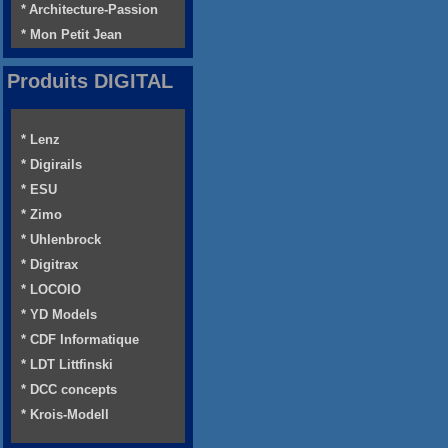
* Architecture-Passion
* Mon Petit Jean
Produits DIGITAL
* Lenz
* Digirails
* ESU
* Zimo
* Uhlenbrock
* Digitrax
* LOCOIO
* YD Models
* CDF Informatique
* LDT Littfinski
* DCC concepts
* Krois-Modell