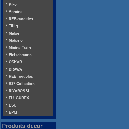
* Piko
* Vitrains
* REE-modeles
* Tillig
* Mabar
* Mehano
* Mistral Train
* Fleischmann
* OSKAR
* BRAWA
* REE modeles
* R37 Collection
* RIVAROSSI
* FULGUREX
* ESU
* EPM
Produits décor