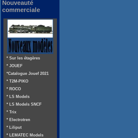
Nouveauté
commerciale
* Sur les étagères
* JOUEF
*Catalogue Jouef 2021
* T2M-PIKO
* ROCO
* LS Models
* LS Models SNCF
* Trix
* Electrotren
* Liliput
* LEMATEC Models