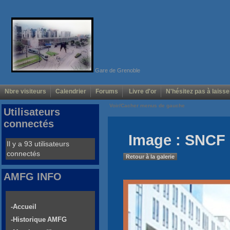
Gare de Grenoble
Nbre visiteurs
Calendrier
Forums
Livre d'or
N'hésitez pas à laisse
Voir/Cacher menus de gauche
Utilisateurs
connectés
Image : SNCF 
Il y a 93 utilisateurs
connectés
Retour à la galerie
AMFG INFO
-Accueil
-Historique AMFG