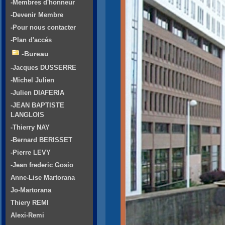
-Membres d'honneur
-Devenir Membre
-Pour nous contacter
-Plan d'accés
-Bureau
-Jacques DUSSERRE
-Michel Julien
-Julien DIAFERIA
-JEAN BAPTISTE
LANGLOIS
-Thierry NAY
-Bernard BERISSET
-Pierre LEVY
-Jean frederic Gosio
Anne-Lise Martorana
Jo-Martorana
Thiery REMI
Alexi-Remi