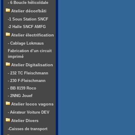
- 6 Boucle hélicoïdale
Atelier décor/bâti
-1 Sous Station SNCF
-2 Halle SNCF AMFG
Atelier électrification
- Cablage Lokmaus
Fabrication d’un circuit
imprimé
Atelier Digitalisation
- 232 TC Fleischmann
- 230 F-Fleischmann
- BB 8159 Roco
- 2NNG Jouef
Atelier locos vagons
- Aérateur Voiture DEV
Atelier Divers
-Caisses de transport