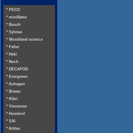
* PECO
* miniNatur
* Busch
* Sylvias
* Woodland scenics
* Faller
* Heki
* Noch
* DECAPOD
* Evergreen
* Auhagen
* Brawa
* Kibri
* Viessman
* Humbrol
* SAI
* Artitec