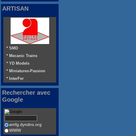
ARTISAN
* SMD
* Mecanic Trains
* YD Models
* Miniatures-Passion
* InterFer
Rechercher avec
Google
amfg.dyndns.org
WWW