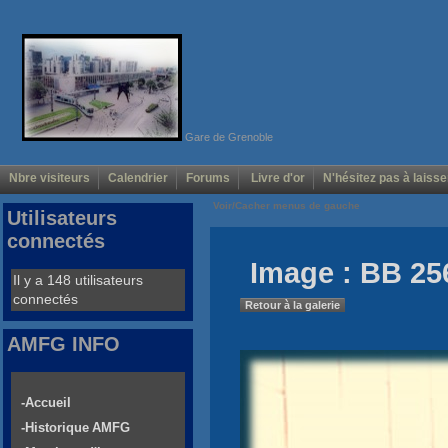
Gare de Grenoble
Nbre visiteurs
Calendrier
Forums
Livre d'or
N'hésitez pas à laisse
Voir/Cacher menus de gauche
Utilisateurs
connectés
Image : BB 25
Il y a 148 utilisateurs
connectés
Retour à la galerie
AMFG INFO
-Accueil
-Historique AMFG