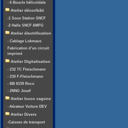
- 6 Boucle hélicoïdale
Atelier décor/bâti
-1 Sous Station SNCF
-2 Halle SNCF AMFG
Atelier électrification
- Cablage Lokmaus
Fabrication d’un circuit
imprimé
Atelier Digitalisation
- 232 TC Fleischmann
- 230 F-Fleischmann
- BB 8159 Roco
- 2NNG Jouef
Atelier locos vagons
- Aérateur Voiture DEV
Atelier Divers
-Caisses de transport