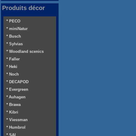
Produits décor
* PECO
* miniNatur
* Busch
* Sylvias
* Woodland scenics
* Faller
* Heki
* Noch
* DECAPOD
* Evergreen
* Auhagen
* Brawa
* Kibri
* Viessman
* Humbrol
* SAI