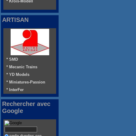
* Krois-Modell
ARTISAN
* SMD
* Mecanic Trains
* YD Models
* Miniatures-Passion
* InterFer
Rechercher avec
Google
amfg.dyndns.org