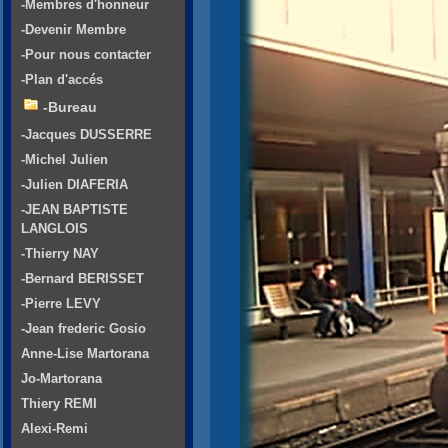
-Membres d'honneur
-Devenir Membre
-Pour nous contacter
-Plan d'accés
-Bureau
-Jacques DUSSERRE
-Michel Julien
-Julien DIAFERIA
-JEAN BAPTISTE
LANGLOIS
-Thierry NAY
-Bernard BERISSET
-Pierre LEVY
-Jean frederic Gosio
Anne-Lise Martorana
Jo-Martorana
Thiery REMI
Alexi-Remi