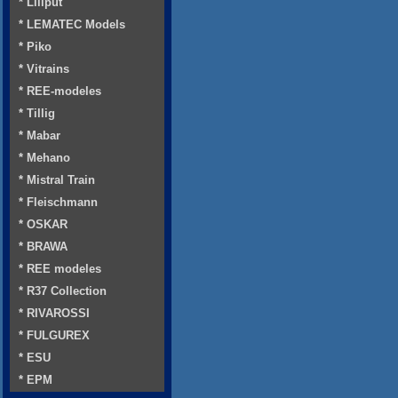
* Liliput
* LEMATEC Models
* Piko
* Vitrains
* REE-modeles
* Tillig
* Mabar
* Mehano
* Mistral Train
* Fleischmann
* OSKAR
* BRAWA
* REE modeles
* R37 Collection
* RIVAROSSI
* FULGUREX
* ESU
* EPM