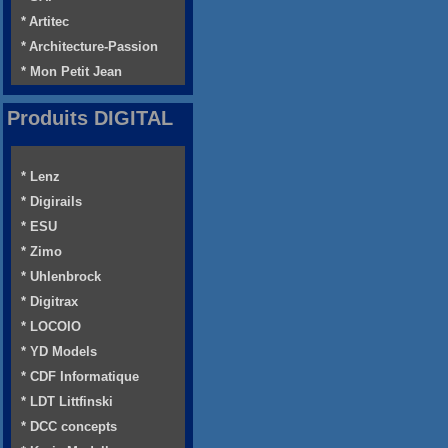
* Artitec
* Architecture-Passion
* Mon Petit Jean
Produits DIGITAL
* Lenz
* Digirails
* ESU
* Zimo
* Uhlenbrock
* Digitrax
* LOCOIO
* YD Models
* CDF Informatique
* LDT Littfinski
* DCC concepts