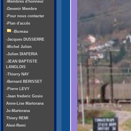
-Membres d'honneur
-Devenir Membre
-Pour nous contacter
-Plan d'accés
-Bureau
-Jacques DUSSERRE
-Michel Julien
-Julien DIAFERIA
-JEAN BAPTISTE
LANGLOIS
-Thierry NAY
-Bernard BERISSET
-Pierre LEVY
-Jean frederic Gosio
Anne-Lise Martorana
Jo-Martorana
Thiery REMI
Alexi-Remi