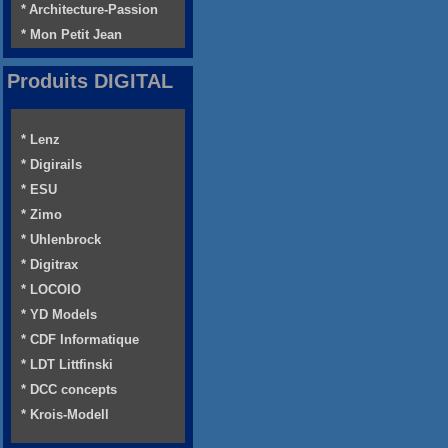
* Architecture-Passion
* Mon Petit Jean
Produits DIGITAL
* Lenz
* Digirails
* ESU
* Zimo
* Uhlenbrock
* Digitrax
* LOCOIO
* YD Models
* CDF Informatique
* LDT Littfinski
* DCC concepts
* Krois-Modell