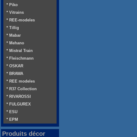
* Piko
* Vitrains
* REE-modeles
* Tillig
* Mabar
* Mehano
* Mistral Train
* Fleischmann
* OSKAR
* BRAWA
* REE modeles
* R37 Collection
* RIVAROSSI
* FULGUREX
* ESU
* EPM
Produits décor