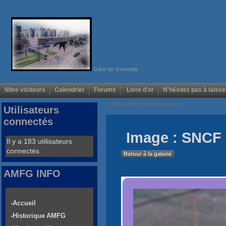
Gare de Grenoble
Nbre visiteurs
Calendrier
Forums
Livre d'or
N'hésitez pas à laisse
Voir/Cacher menus de gauche
Utilisateurs
connectés
Image : SNCF 
Il y a 183 utilisateurs
connectés
Retour à la galerie
AMFG INFO
-Accueil
-Historique AMFG