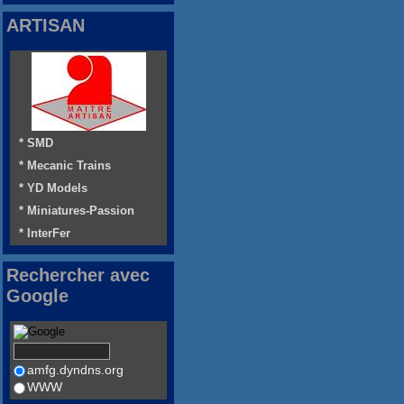
ARTISAN
* SMD
* Mecanic Trains
* YD Models
* Miniatures-Passion
* InterFer
Rechercher avec
Google
amfg.dyndns.org
WWW