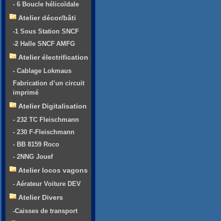
- 6 Boucle hélicoïdale
Atelier décor/bâti
-1 Sous Station SNCF
-2 Halle SNCF AMFG
Atelier électrification
- Cablage Lokmaus
Fabrication d’un circuit
imprimé
Atelier Digitalisation
- 232 TC Fleischmann
- 230 F-Fleischmann
- BB 8159 Roco
- 2NNG Jouef
Atelier locos vagons
- Aérateur Voiture DEV
Atelier Divers
-Caisses de transport