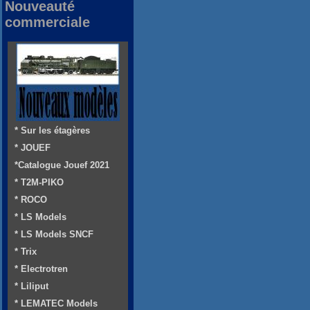
Nouveauté
commerciale
* Sur les étagères
* JOUEF
*Catalogue Jouef 2021
* T2M-PIKO
* ROCO
* LS Models
* LS Models SNCF
* Trix
* Electrotren
* Liliput
* LEMATEC Models