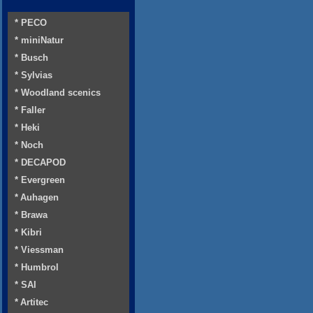
* PECO
* miniNatur
* Busch
* Sylvias
* Woodland scenics
* Faller
* Heki
* Noch
* DECAPOD
* Evergreen
* Auhagen
* Brawa
* Kibri
* Viessman
* Humbrol
* SAI
* Artitec