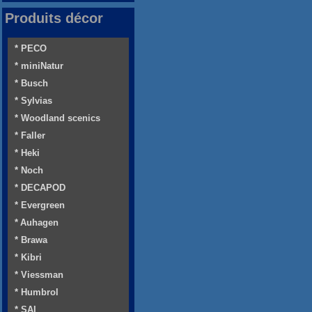
Produits décor
* PECO
* miniNatur
* Busch
* Sylvias
* Woodland scenics
* Faller
* Heki
* Noch
* DECAPOD
* Evergreen
* Auhagen
* Brawa
* Kibri
* Viessman
* Humbrol
* SAI