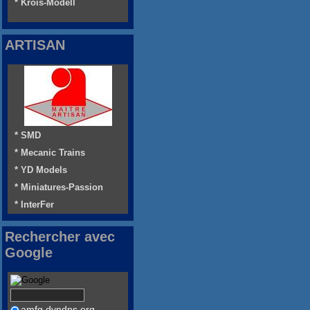
* Krois-Modell
ARTISAN
* SMD
* Mecanic Trains
* YD Models
* Miniatures-Passion
* InterFer
Rechercher avec
Google
amfg.dyndns.org