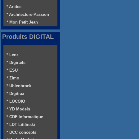
* Artitec
* Architecture-Passion
* Mon Petit Jean
Produits DIGITAL
* Lenz
* Digirails
* ESU
* Zimo
* Uhlenbrock
* Digitrax
* LOCOIO
* YD Models
* CDF Informatique
* LDT Littfinski
* DCC concepts