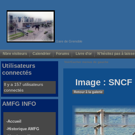
Gare de Grenoble
Nbre visiteurs
Calendrier
Forums
Livre d'or
N'hésitez pas à laisse
Voir/Cacher menus de gauche
Utilisateurs
connectés
Image : SNCF 
Il y a 157 utilisateurs
connectés
Retour à la galerie
AMFG INFO
-Accueil
-Historique AMFG