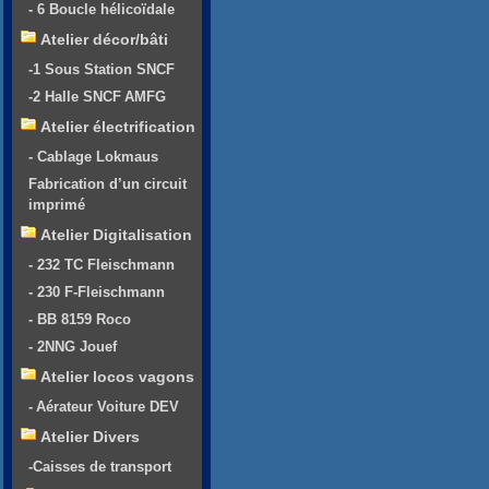
- 6 Boucle hélicoïdale
Atelier décor/bâti
-1 Sous Station SNCF
-2 Halle SNCF AMFG
Atelier électrification
- Cablage Lokmaus
Fabrication d’un circuit
imprimé
Atelier Digitalisation
- 232 TC Fleischmann
- 230 F-Fleischmann
- BB 8159 Roco
- 2NNG Jouef
Atelier locos vagons
- Aérateur Voiture DEV
Atelier Divers
-Caisses de transport