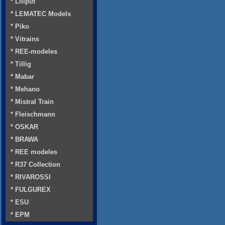
* Liliput
* LEMATEC Models
* Piko
* Vitrains
* REE-modeles
* Tillig
* Mabar
* Mehano
* Mistral Train
* Fleischmann
* OSKAR
* BRAWA
* REE modeles
* R37 Collection
* RIVAROSSI
* FULGUREX
* ESU
* EPM