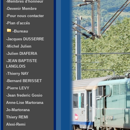
-Membres d'honneur
-Devenir Membre
-Pour nous contacter
-Plan d'accés
-Bureau
-Jacques DUSSERRE
-Michel Julien
-Julien DIAFERIA
-JEAN BAPTISTE
LANGLOIS
-Thierry NAY
-Bernard BERISSET
-Pierre LEVY
-Jean frederic Gosio
Anne-Lise Martorana
Jo-Martorana
Thiery REMI
Alexi-Remi