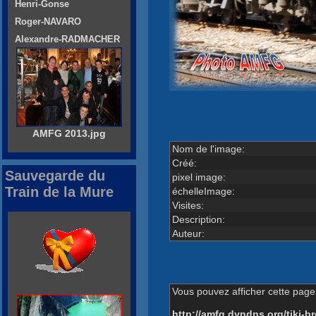
Henri-Gonse
Roger-NAVARO
Alexandre-RADMACHER
AMFG 2013.jpg
Nom de l'image:
Créé:
Sauvegarde du
pixel image:
Train de la Mure
échelleImage:
Visites:
Description:
Auteur:
Vous pouvez afficher cette page 
http://amfg.dyndns.org/tiki