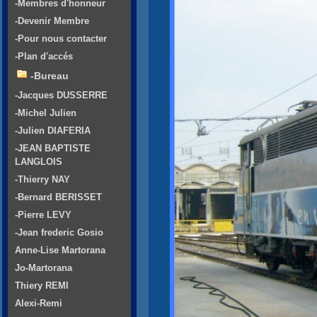
-Membres d'honneur
-Devenir Membre
-Pour nous contacter
-Plan d'accés
-Bureau
-Jacques DUSSERRE
-Michel Julien
-Julien DIAFERIA
-JEAN BAPTISTE
LANGLOIS
-Thierry NAY
-Bernard BERISSET
-Pierre LEVY
-Jean frederic Gosio
Anne-Lise Martorana
Jo-Martorana
Thiery REMI
Alexi-Remi