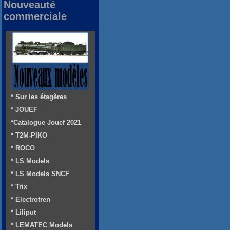
Nouveauté
commerciale
* Sur les étagères
* JOUEF
*Catalogue Jouef 2021
* T2M-PIKO
* ROCO
* LS Models
* LS Models SNCF
* Trix
* Electrotren
* Liliput
* LEMATEC Models