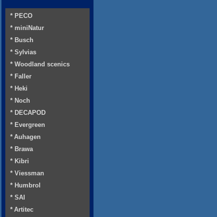
* PECO
* miniNatur
* Busch
* Sylvias
* Woodland scenics
* Faller
* Heki
* Noch
* DECAPOD
* Evergreen
* Auhagen
* Brawa
* Kibri
* Viessman
* Humbrol
* SAI
* Artitec