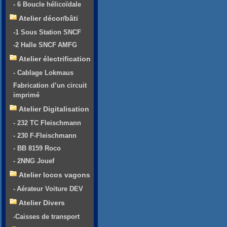
- 6 Boucle hélicoïdale
Atelier décor/bâti
-1 Sous Station SNCF
-2 Halle SNCF AMFG
Atelier électrification
- Cablage Lokmaus
Fabrication d’un circuit
imprimé
Atelier Digitalisation
- 232 TC Fleischmann
- 230 F-Fleischmann
- BB 8159 Roco
- 2NNG Jouef
Atelier locos vagons
- Aérateur Voiture DEV
Atelier Divers
-Caisses de transport