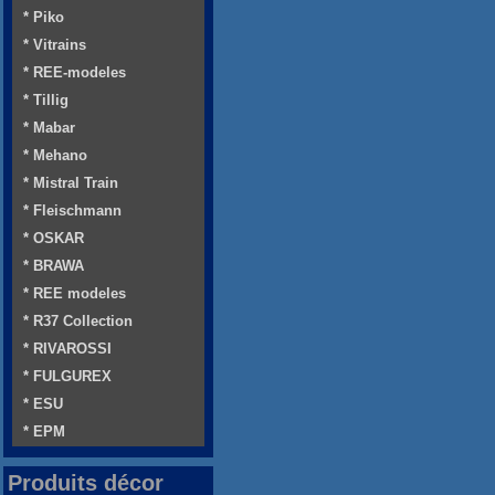
* Piko
* Vitrains
* REE-modeles
* Tillig
* Mabar
* Mehano
* Mistral Train
* Fleischmann
* OSKAR
* BRAWA
* REE modeles
* R37 Collection
* RIVAROSSI
* FULGUREX
* ESU
* EPM
Produits décor