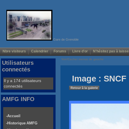
Gare de Grenoble
Nbre visiteurs
Calendrier
Forums
Livre d'or
N'hésitez pas à laisse
Voir/Cacher menus de gauche
Utilisateurs
connectés
Image : SNCF 
Il y a 174 utilisateurs
connectés
Retour à la galerie
AMFG INFO
-Accueil
-Historique AMFG