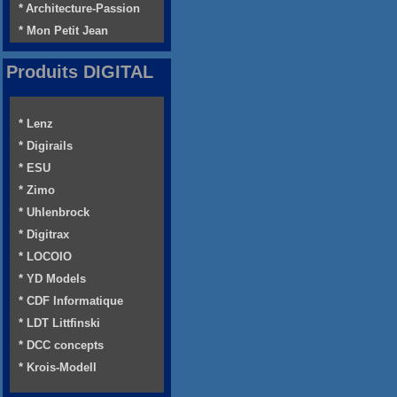
* Architecture-Passion
* Mon Petit Jean
Produits DIGITAL
* Lenz
* Digirails
* ESU
* Zimo
* Uhlenbrock
* Digitrax
* LOCOIO
* YD Models
* CDF Informatique
* LDT Littfinski
* DCC concepts
* Krois-Modell