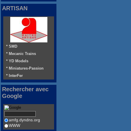
ARTISAN
* SMD
* Mecanic Trains
* YD Models
* Miniatures-Passion
* InterFer
Rechercher avec
Google
amfg.dyndns.org
WWW