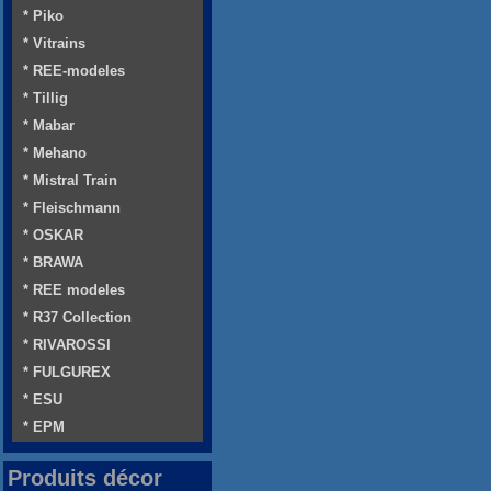
* Piko
* Vitrains
* REE-modeles
* Tillig
* Mabar
* Mehano
* Mistral Train
* Fleischmann
* OSKAR
* BRAWA
* REE modeles
* R37 Collection
* RIVAROSSI
* FULGUREX
* ESU
* EPM
Produits décor