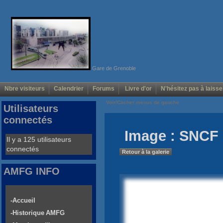
Gare de Grenoble
Nbre visiteurs
Calendrier
Forums
Livre d'or
N'hésitez pas à laisse
Voir/Cacher menus de gauche
Utilisateurs
connectés
Image : SNCF 
Il y a 125 utilisateurs
connectés
Retour à la galerie
AMFG INFO
-Accueil
-Historique AMFG