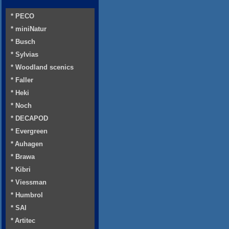
* PECO
* miniNatur
* Busch
* Sylvias
* Woodland scenics
* Faller
* Heki
* Noch
* DECAPOD
* Evergreen
* Auhagen
* Brawa
* Kibri
* Viessman
* Humbrol
* SAI
* Artitec