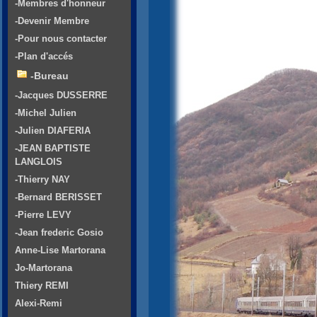
-Membres d'honneur
-Devenir Membre
-Pour nous contacter
-Plan d'accés
-Bureau
-Jacques DUSSERRE
-Michel Julien
-Julien DIAFERIA
-JEAN BAPTISTE
LANGLOIS
-Thierry NAY
-Bernard BERISSET
-Pierre LEVY
-Jean frederic Gosio
Anne-Lise Martorana
Jo-Martorana
Thiery REMI
Alexi-Remi