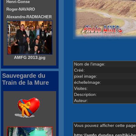
Henri-Gonse
Roger-NAVARO
Alexandre-RADMACHER
AMFG 2013.jpg
Nom de l'image:
Créé:
Sauvegarde du
pixel image:
Train de la Mure
échelleImage:
Visites:
Description:
Auteur:
Vous pouvez afficher cette page 
http://amfg.dyndns.org/tiki