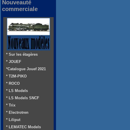
Nouveauté
commerciale
* Sur les étagères
* JOUEF
*Catalogue Jouef 2021
* T2M-PIKO
* ROCO
* LS Models
* LS Models SNCF
* Trix
* Electrotren
* Liliput
* LEMATEC Models