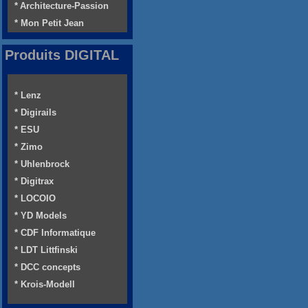
* Architecture-Passion
* Mon Petit Jean
Produits DIGITAL
* Lenz
* Digirails
* ESU
* Zimo
* Uhlenbrock
* Digitrax
* LOCOIO
* YD Models
* CDF Informatique
* LDT Littfinski
* DCC concepts
* Krois-Modell