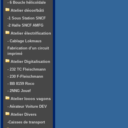
- 6 Boucle hélicoïdale
Atelier décor/bâti
-1 Sous Station SNCF
-2 Halle SNCF AMFG
Atelier électrification
- Cablage Lokmaus
Fabrication d’un circuit
imprimé
Atelier Digitalisation
- 232 TC Fleischmann
- 230 F-Fleischmann
- BB 8159 Roco
- 2NNG Jouef
Atelier locos vagons
- Aérateur Voiture DEV
Atelier Divers
-Caisses de transport