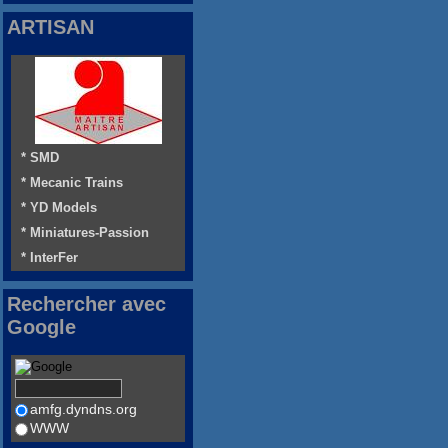
ARTISAN
* SMD
* Mecanic Trains
* YD Models
* Miniatures-Passion
* InterFer
Rechercher avec
Google
amfg.dyndns.org
WWW