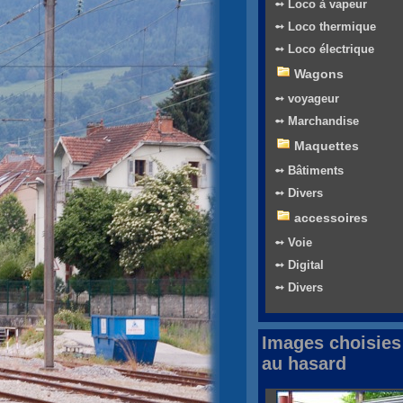
➻ Loco à vapeur
➻ Loco thermique
➻ Loco électrique
Wagons
➻ voyageur
➻ Marchandise
Maquettes
➻ Bâtiments
➻ Divers
accessoires
➻ Voie
➻ Digital
➻ Divers
Images choisies
au hasard