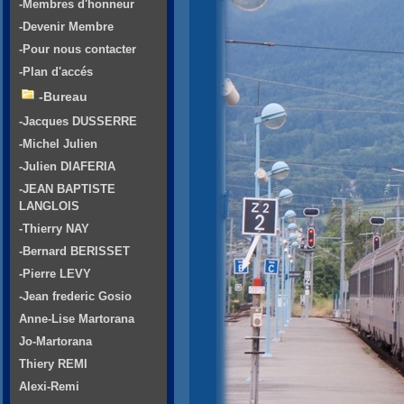
-Membres d'honneur
-Devenir Membre
-Pour nous contacter
-Plan d'accés
-Bureau
-Jacques DUSSERRE
-Michel Julien
-Julien DIAFERIA
-JEAN BAPTISTE
LANGLOIS
-Thierry NAY
-Bernard BERISSET
-Pierre LEVY
-Jean frederic Gosio
Anne-Lise Martorana
Jo-Martorana
Thiery REMI
Alexi-Remi