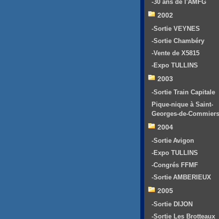
-30 ans de l'AMFG
2002
-Sortie VEYNES
-Sortie Chambéry
-Vente de X5815
-Expo TULLINS
2003
-Sortie Train Capitale
Pique-nique à Saint-
Georges-de-Commier
2004
-Sortie Avigon
-Expo TULLINS
-Congrés FFMF
-Sortie AMBERIEUX
2005
-Sortie DIJON
-Sortie Les Brotteaux