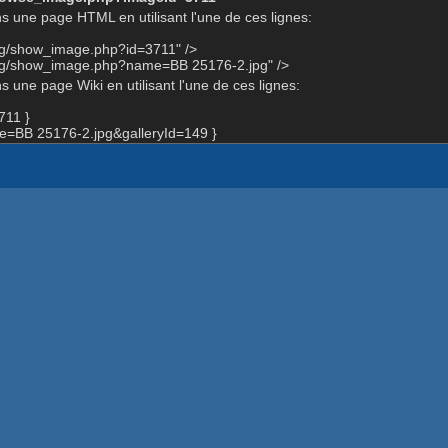
s une page HTML en utilisant l'une de ces lignes:
rg/show_image.php?id=3711" />
org/show_image.php?name=BB 25176-2.jpg" />
 une page Wiki en utilisant l'une de ces lignes:
711 }
=BB 25176-2.jpg&galleryId=149 }