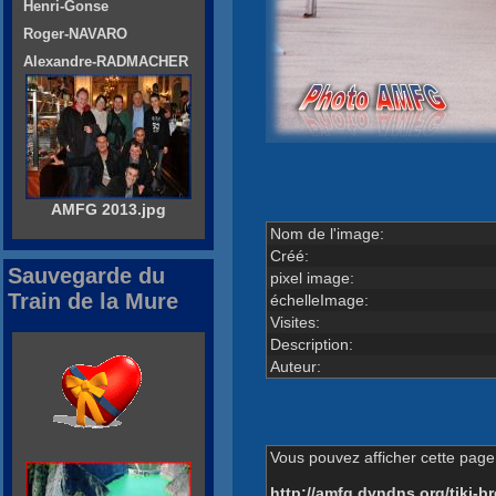
Henri-Gonse
Roger-NAVARO
Alexandre-RADMACHER
AMFG 2013.jpg
Nom de l'image:
Créé:
Sauvegarde du
pixel image:
Train de la Mure
échelleImage:
Visites:
Description:
Auteur:
Vous pouvez afficher cette page 
http://amfg.dyndns.org/tiki