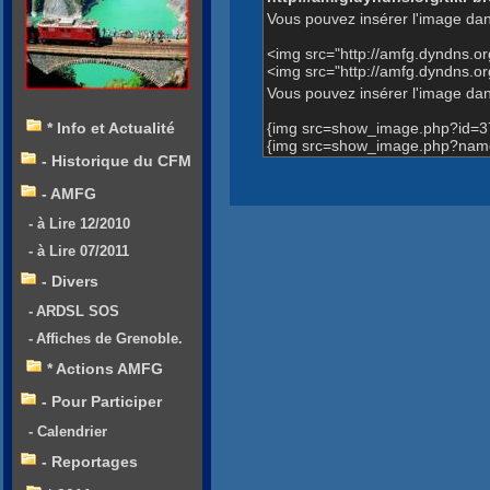
Vous pouvez insérer l'image dan
<img src="http://amfg.dyndns.o
<img src="http://amfg.dyndns.
Vous pouvez insérer l'image dans
{img src=show_image.php?id=3
* Info et Actualité
{img src=show_image.php?name
- Historique du CFM
- AMFG
- à Lire 12/2010
- à Lire 07/2011
- Divers
- ARDSL SOS
- Affiches de Grenoble.
* Actions AMFG
- Pour Participer
- Calendrier
- Reportages