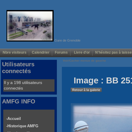
Gare de Grenoble
Nbre visiteurs
Calendrier
Forums
Livre d'or
N'hésitez pas à laisse
Voir/Cacher menus de gauche
Utilisateurs
connectés
Image : BB 25
Il y a 198 utilisateurs
connectés
Retour à la galerie
AMFG INFO
-Accueil
-Historique AMFG