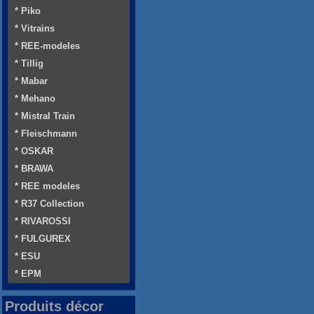
* Piko
* Vitrains
* REE-modeles
* Tillig
* Mabar
* Mehano
* Mistral Train
* Fleischmann
* OSKAR
* BRAWA
* REE modeles
* R37 Collection
* RIVAROSSI
* FULGUREX
* ESU
* EPM
Produits décor