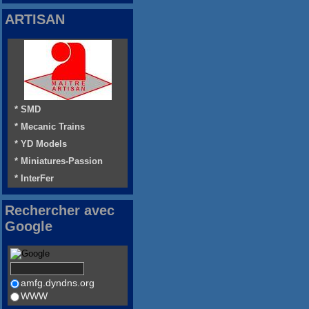
ARTISAN
* SMD
* Mecanic Trains
* YD Models
* Miniatures-Passion
* InterFer
Rechercher avec
Google
amfg.dyndns.org
WWW