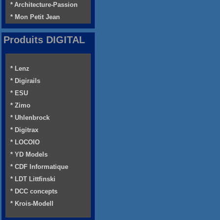
* Architecture-Passion
* Mon Petit Jean
Produits DIGITAL
* Lenz
* Digirails
* ESU
* Zimo
* Uhlenbrock
* Digitrax
* LOCOIO
* YD Models
* CDF Informatique
* LDT Littfinski
* DCC concepts
* Krois-Modell