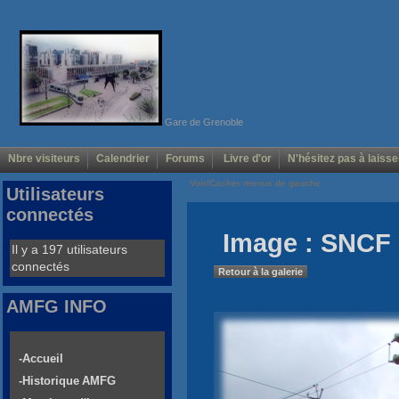
Gare de Grenoble
Nbre visiteurs
Calendrier
Forums
Livre d'or
N'hésitez pas à laisse
Voir/Cacher menus de gauche
Utilisateurs
connectés
Image : SNCF 
Il y a 197 utilisateurs
connectés
Retour à la galerie
AMFG INFO
-Accueil
-Historique AMFG