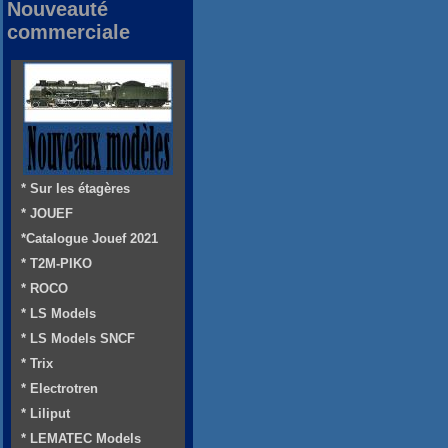
Nouveauté
commerciale
* Sur les étagères
* JOUEF
*Catalogue Jouef 2021
* T2M-PIKO
* ROCO
* LS Models
* LS Models SNCF
* Trix
* Electrotren
* Liliput
* LEMATEC Models