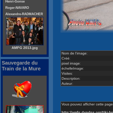
Henri-Gonse
Roger-NAVARO
Alexandre-RADMACHER
AMFG 2013.jpg
Nom de l'image:
Créé:
Sauvegarde du
pixel image:
Train de la Mure
échelleImage:
Visites:
Description:
Auteur:
Vous pouvez afficher cette page 
http://amfg.dyndns.org/tiki