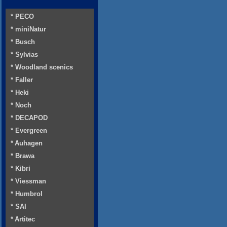
* PECO
* miniNatur
* Busch
* Sylvias
* Woodland scenics
* Faller
* Heki
* Noch
* DECAPOD
* Evergreen
* Auhagen
* Brawa
* Kibri
* Viessman
* Humbrol
* SAI
* Artitec