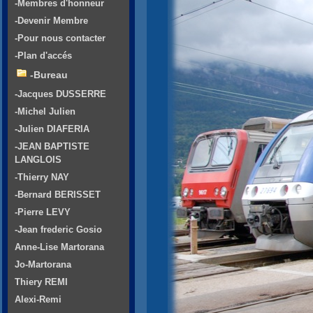
-Membres d'honneur
-Devenir Membre
-Pour nous contacter
-Plan d'accés
-Bureau
-Jacques DUSSERRE
-Michel Julien
-Julien DIAFERIA
-JEAN BAPTISTE
LANGLOIS
-Thierry NAY
-Bernard BERISSET
-Pierre LEVY
-Jean frederic Gosio
Anne-Lise Martorana
Jo-Martorana
Thiery REMI
Alexi-Remi