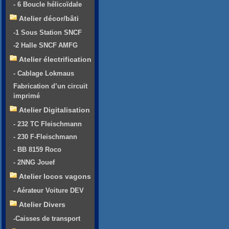
- 6 Boucle hélicoïdale
Atelier décor/bâti
-1 Sous Station SNCF
-2 Halle SNCF AMFG
Atelier électrification
- Cablage Lokmaus
Fabrication d’un circuit
imprimé
Atelier Digitalisation
- 232 TC Fleischmann
- 230 F-Fleischmann
- BB 8159 Roco
- 2NNG Jouef
Atelier locos vagons
- Aérateur Voiture DEV
Atelier Divers
-Caisses de transport