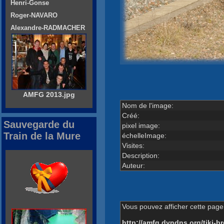
Henri-Gonse
Roger-NAVARO
Alexandre-RADMACHER
AMFG 2013.jpg
Nom de l'image:
Créé:
Sauvegarde du
pixel image:
Train de la Mure
échelleImage:
Visites:
Description:
Auteur:
Vous pouvez afficher cette page 
http://amfg.dyndns.org/tiki