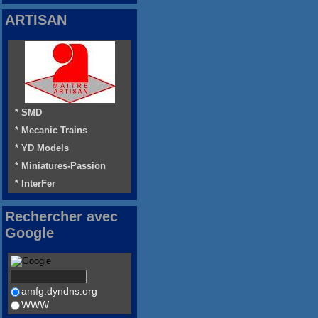
ARTISAN
* SMD
* Mecanic Trains
* YD Models
* Miniatures-Passion
* InterFer
Rechercher avec
Google
amfg.dyndns.org
WWW