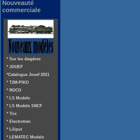
Nouveauté
commerciale
* Sur les étagères
* JOUEF
*Catalogue Jouef 2021
* T2M-PIKO
* ROCO
* LS Models
* LS Models SNCF
* Trix
* Electrotren
* Liliput
* LEMATEC Models