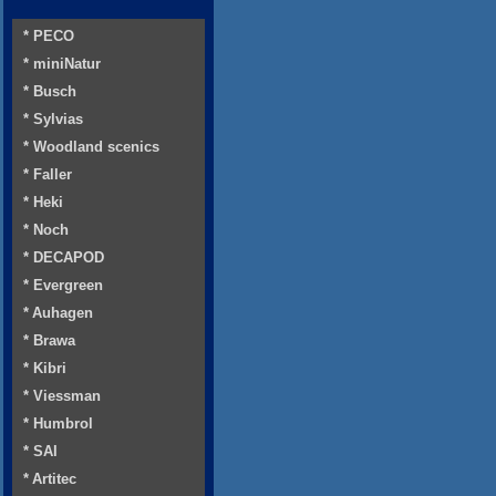
* PECO
* miniNatur
* Busch
* Sylvias
* Woodland scenics
* Faller
* Heki
* Noch
* DECAPOD
* Evergreen
* Auhagen
* Brawa
* Kibri
* Viessman
* Humbrol
* SAI
* Artitec