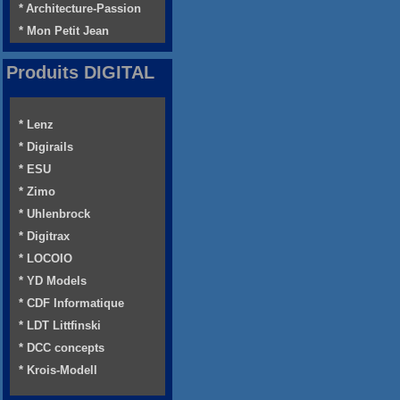
* Architecture-Passion
* Mon Petit Jean
Produits DIGITAL
* Lenz
* Digirails
* ESU
* Zimo
* Uhlenbrock
* Digitrax
* LOCOIO
* YD Models
* CDF Informatique
* LDT Littfinski
* DCC concepts
* Krois-Modell