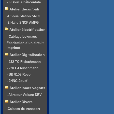
- 6 Boucle hélicoïdale
Atelier décor/bâti
-1 Sous Station SNCF
-2 Halle SNCF AMFG
Atelier électrification
- Cablage Lokmaus
Fabrication d’un circuit
imprimé
Atelier Digitalisation
- 232 TC Fleischmann
- 230 F-Fleischmann
- BB 8159 Roco
- 2NNG Jouef
Atelier locos vagons
- Aérateur Voiture DEV
Atelier Divers
-Caisses de transport