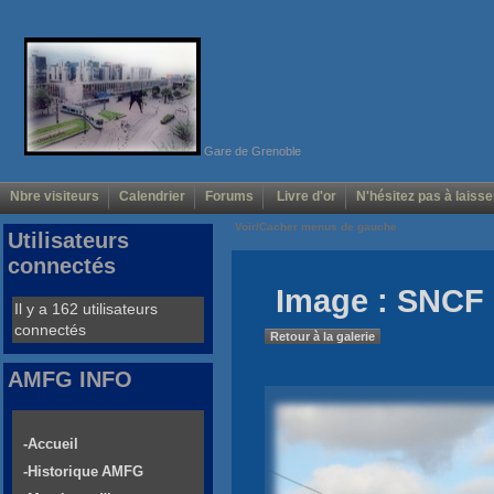
Gare de Grenoble
Nbre visiteurs
Calendrier
Forums
Livre d'or
N'hésitez pas à laisse
Voir/Cacher menus de gauche
Utilisateurs
connectés
Image : SNCF 
Il y a 162 utilisateurs
connectés
Retour à la galerie
AMFG INFO
-Accueil
-Historique AMFG