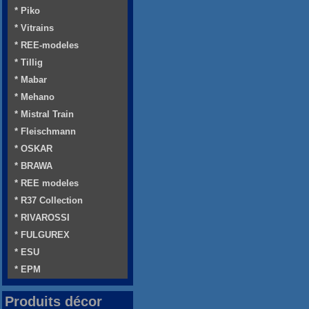
* Piko
* Vitrains
* REE-modeles
* Tillig
* Mabar
* Mehano
* Mistral Train
* Fleischmann
* OSKAR
* BRAWA
* REE modeles
* R37 Collection
* RIVAROSSI
* FULGUREX
* ESU
* EPM
Produits décor