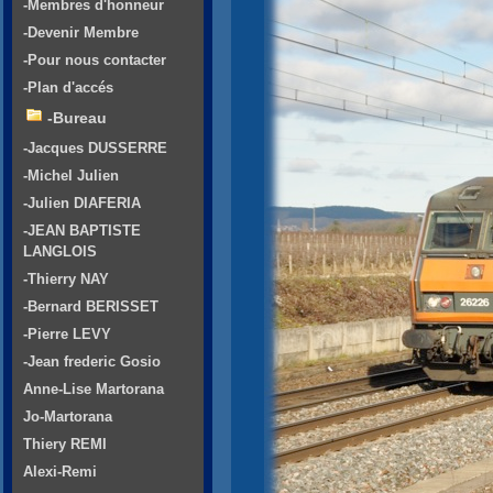
-Membres d'honneur
-Devenir Membre
-Pour nous contacter
-Plan d'accés
-Bureau
-Jacques DUSSERRE
-Michel Julien
-Julien DIAFERIA
-JEAN BAPTISTE
LANGLOIS
-Thierry NAY
-Bernard BERISSET
-Pierre LEVY
-Jean frederic Gosio
Anne-Lise Martorana
Jo-Martorana
Thiery REMI
Alexi-Remi