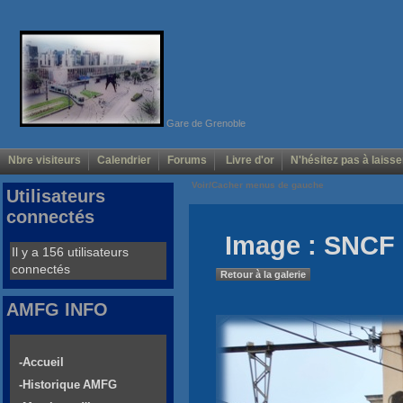
Gare de Grenoble
Nbre visiteurs
Calendrier
Forums
Livre d'or
N'hésitez pas à laisse
Voir/Cacher menus de gauche
Utilisateurs
connectés
Image : SNCF 
Il y a 156 utilisateurs
connectés
Retour à la galerie
AMFG INFO
-Accueil
-Historique AMFG