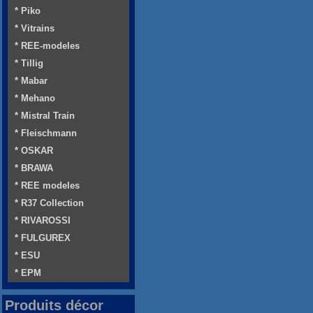
* Piko
* Vitrains
* REE-modeles
* Tillig
* Mabar
* Mehano
* Mistral Train
* Fleischmann
* OSKAR
* BRAWA
* REE modeles
* R37 Collection
* RIVAROSSI
* FULGUREX
* ESU
* EPM
Produits décor