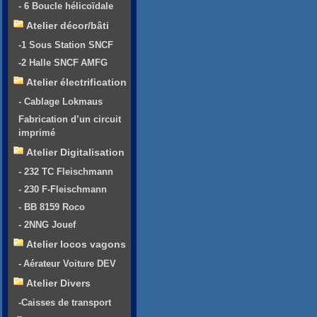
- 6 Boucle hélicoïdale
Atelier décor/bâti
-1 Sous Station SNCF
-2 Halle SNCF AMFG
Atelier électrification
- Cablage Lokmaus
Fabrication d’un circuit
imprimé
Atelier Digitalisation
- 232 TC Fleischmann
- 230 F-Fleischmann
- BB 8159 Roco
- 2NNG Jouef
Atelier locos vagons
- Aérateur Voiture DEV
Atelier Divers
-Caisses de transport