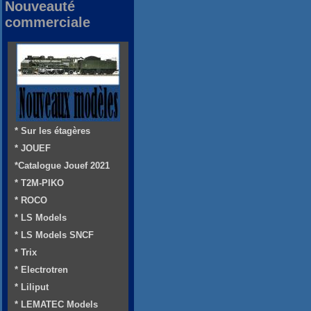
Nouveauté
commerciale
* Sur les étagères
* JOUEF
*Catalogue Jouef 2021
* T2M-PIKO
* ROCO
* LS Models
* LS Models SNCF
* Trix
* Electrotren
* Liliput
* LEMATEC Models