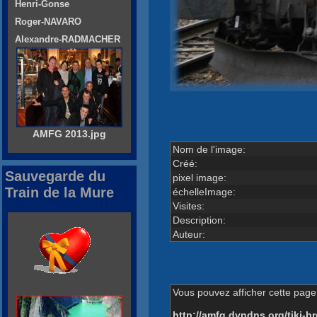
Henri-Gonse
Roger-NAVARO
Alexandre-RADMACHER
AMFG 2013.jpg
Nom de l'image:
Créé:
Sauvegarde du
pixel image:
Train de la Mure
échelleImage:
Visites:
Description:
Auteur:
Vous pouvez afficher cette page 
http://amfg.dyndns.org/tiki