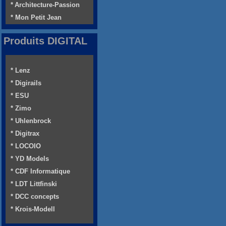
* Architecture-Passion
* Mon Petit Jean
Produits DIGITAL
* Lenz
* Digirails
* ESU
* Zimo
* Uhlenbrock
* Digitrax
* LOCOIO
* YD Models
* CDF Informatique
* LDT Littfinski
* DCC concepts
* Krois-Modell