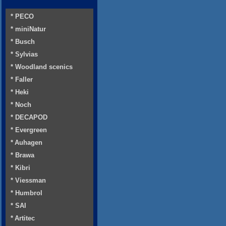
* PECO
* miniNatur
* Busch
* Sylvias
* Woodland scenics
* Faller
* Heki
* Noch
* DECAPOD
* Evergreen
* Auhagen
* Brawa
* Kibri
* Viessman
* Humbrol
* SAI
* Artitec