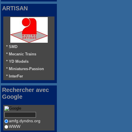
ARTISAN
* SMD
* Mecanic Trains
* YD Models
* Miniatures-Passion
* InterFer
Rechercher avec
Google
amfg.dyndns.org
WWW