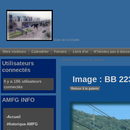
Gare de Grenoble
Nbre visiteurs
Calendrier
Forums
Livre d'or
N'hésitez pas à laisse
Voir/Cacher menus de gauche
Utilisateurs
connectés
Image : BB 22
Il y a 186 utilisateurs
connectés
Retour à la galerie
AMFG INFO
-Accueil
-Historique AMFG