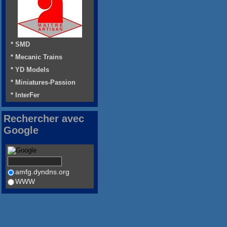
* SMD
* Mecanic Trains
* YD Models
* Miniatures-Passion
* InterFer
Rechercher avec
Google
amfg.dyndns.org
WWW