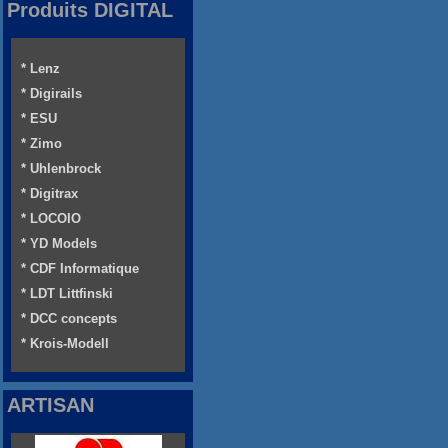
Produits DIGITAL
* Lenz
* Digirails
* ESU
* Zimo
* Uhlenbrock
* Digitrax
* LOCOIO
* YD Models
* CDF Informatique
* LDT Littfinski
* DCC concepts
* Krois-Modell
ARTISAN