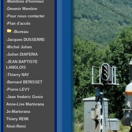
-Membres d'honneur
-Devenir Membre
-Pour nous contacter
-Plan d'accés
-Bureau
-Jacques DUSSERRE
-Michel Julien
-Julien DIAFERIA
-JEAN BAPTISTE
LANGLOIS
-Thierry NAY
-Bernard BERISSET
-Pierre LEVY
-Jean frederic Gosio
Anne-Lise Martorana
Jo-Martorana
Thiery REMI
Alexi-Remi