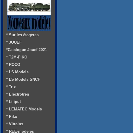
* Sur les étagères
* JOUEF
*Catalogue Jouef 2021
* T2M-PIKO
* ROCO
* LS Models
* LS Models SNCF
* Trix
* Electrotren
* Liliput
* LEMATEC Models
* Piko
* Vitrains
* REE-modeles