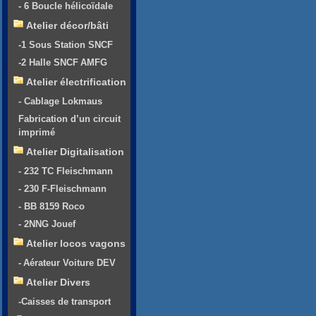
- 6 Boucle hélicoïdale
Atelier décor/bâti
-1 Sous Station SNCF
-2 Halle SNCF AMFG
Atelier électrification
- Cablage Lokmaus
Fabrication d’un circuit
imprimé
Atelier Digitalisation
- 232 TC Fleischmann
- 230 F-Fleischmann
- BB 8159 Roco
- 2NNG Jouef
Atelier locos vagons
- Aérateur Voiture DEV
Atelier Divers
-Caisses de transport