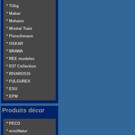
* Tillig
* Mabar
* Mehano
* Mistral Train
* Fleischmann
* OSKAR
* BRAWA
* REE modeles
* R37 Collection
* RIVAROSSI
* FULGUREX
* ESU
* EPM
Produits décor
* PECO
* miniNatur