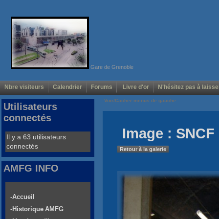
Gare de Grenoble
Nbre visiteurs
Calendrier
Forums
Livre d'or
N'hésitez pas à laisse
Voir/Cacher menus de gauche
Utilisateurs
connectés
Image : SNCF 
Il y a 63 utilisateurs
connectés
Retour à la galerie
AMFG INFO
-Accueil
-Historique AMFG