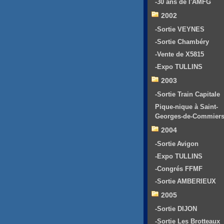
-30 ans de l'AMFG
2002
-Sortie VEYNES
-Sortie Chambéry
-Vente de X5815
-Expo TULLINS
2003
-Sortie Train Capitale
Pique-nique à Saint-
Georges-de-Commier
2004
-Sortie Avigon
-Expo TULLINS
-Congrés FFMF
-Sortie AMBERIEUX
2005
-Sortie DIJON
-Sortie Les Brotteaux