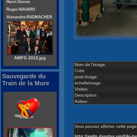
Henri-Gonse
Roger-NAVARO
Alexandre-RADMACHER
AMFG 2013.jpg
Nom de l'image:
Créé:
Sauvegarde du
pixel image:
Train de la Mure
échelleImage:
Visites:
Description:
Auteur:
Vous pouvez afficher cette page 
http://amfg.dyndns.org/tiki