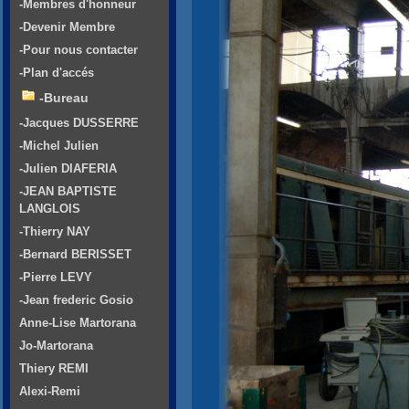
-Membres d'honneur
-Devenir Membre
-Pour nous contacter
-Plan d'accés
-Bureau
-Jacques DUSSERRE
-Michel Julien
-Julien DIAFERIA
-JEAN BAPTISTE
LANGLOIS
-Thierry NAY
-Bernard BERISSET
-Pierre LEVY
-Jean frederic Gosio
Anne-Lise Martorana
Jo-Martorana
Thiery REMI
Alexi-Remi