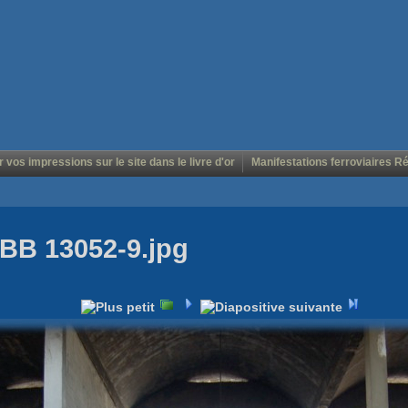
r vos impressions sur le site dans le livre d'or
Manifestations ferroviaires R
BB 13052-9.jpg