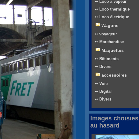
➻ Loco à vapeur
➻ Loco thermique
➻ Loco électrique
Wagons
➻ voyageur
➻ Marchandise
Maquettes
➻ Bâtiments
➻ Divers
accessoires
➻ Voie
➻ Digital
➻ Divers
Images choisies
au hasard