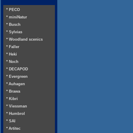
* PECO
* miniNatur
* Busch
* Sylvias
* Woodland scenics
* Faller
* Heki
* Noch
* DECAPOD
* Evergreen
* Auhagen
* Brawa
* Kibri
* Viessman
* Humbrol
* SAI
* Artitec