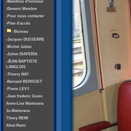
-Membres d'honneur
-Devenir Membre
-Pour nous contacter
-Plan d'accés
-Bureau
-Jacques DUSSERRE
-Michel Julien
-Julien DIAFERIA
-JEAN BAPTISTE
LANGLOIS
-Thierry NAY
-Bernard BERISSET
-Pierre LEVY
-Jean frederic Gosio
Anne-Lise Martorana
Jo-Martorana
Thiery REMI
Alexi-Remi