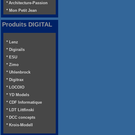
* Architecture-Passion
* Mon Petit Jean
Produits DIGITAL
* Lenz
* Digirails
* ESU
* Zimo
* Uhlenbrock
* Digitrax
* LOCOIO
* YD Models
* CDF Informatique
* LDT Littfinski
* DCC concepts
* Krois-Modell