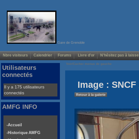
Gare de Grenoble
Nbre visiteurs
Calendrier
Forums
Livre d'or
N'hésitez pas à laisse
Voir/Cacher menus de gauche
Utilisateurs
connectés
Image : SNCF 
Il y a 175 utilisateurs
connectés
Retour à la galerie
AMFG INFO
-Accueil
-Historique AMFG