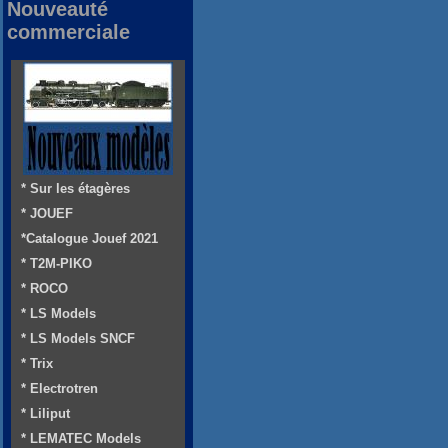
Nouveauté
commerciale
* Sur les étagères
* JOUEF
*Catalogue Jouef 2021
* T2M-PIKO
* ROCO
* LS Models
* LS Models SNCF
* Trix
* Electrotren
* Liliput
* LEMATEC Models