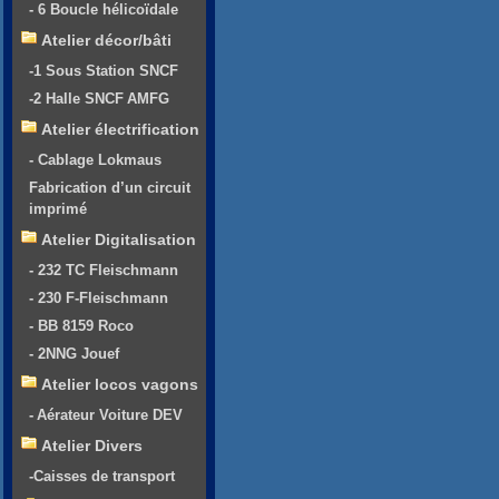
- 6 Boucle hélicoïdale
Atelier décor/bâti
-1 Sous Station SNCF
-2 Halle SNCF AMFG
Atelier électrification
- Cablage Lokmaus
Fabrication d’un circuit
imprimé
Atelier Digitalisation
- 232 TC Fleischmann
- 230 F-Fleischmann
- BB 8159 Roco
- 2NNG Jouef
Atelier locos vagons
- Aérateur Voiture DEV
Atelier Divers
-Caisses de transport