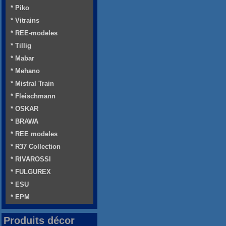
* Piko
* Vitrains
* REE-modeles
* Tillig
* Mabar
* Mehano
* Mistral Train
* Fleischmann
* OSKAR
* BRAWA
* REE modeles
* R37 Collection
* RIVAROSSI
* FULGUREX
* ESU
* EPM
Produits décor