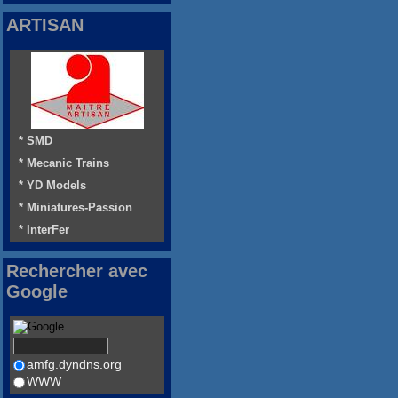
ARTISAN
* SMD
* Mecanic Trains
* YD Models
* Miniatures-Passion
* InterFer
Rechercher avec
Google
amfg.dyndns.org
WWW