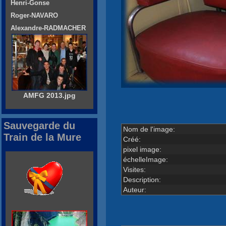
Henri-Gonse
Roger-NAVARO
Alexandre-RADMACHER
AMFG 2013.jpg
Sauvegarde du
Nom de l'image:
Train de la Mure
Créé:
pixel image:
échelleImage:
Visites:
Description:
Auteur: