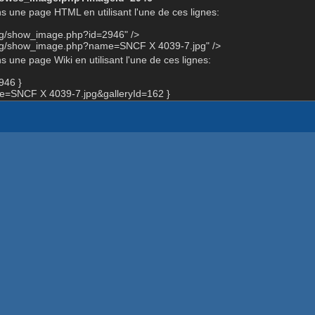
s une page HTML en utilisant l'une de ces lignes:
org/show_image.php?id=2946" />
org/show_image.php?name=SNCF X 4039-7.jpg" />
 une page Wiki en utilisant l'une de ces lignes:
946 }
=SNCF X 4039-7.jpg&galleryId=162 }