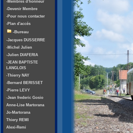
-Membres d'honneur
-Devenir Membre
-Pour nous contacter
-Plan d'accés
-Bureau
-Jacques DUSSERRE
-Michel Julien
-Julien DIAFERIA
-JEAN BAPTISTE
LANGLOIS
-Thierry NAY
-Bernard BERISSET
-Pierre LEVY
-Jean frederic Gosio
Anne-Lise Martorana
Jo-Martorana
Thiery REMI
Alexi-Remi