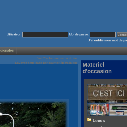
Utilisateur:
Mot de passe:
J'ai oublié mon mot de p
égionales
Voir/Cacher menus de droite
Envoyez cette page par courrier électronique
Materiel
d'occasion
Locos