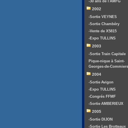
-30 ans de l'AMFG
2002
-Sortie VEYNES
-Sortie Chambéry
-Vente de X5815
-Expo TULLINS
2003
-Sortie Train Capitale
Pique-nique à Saint-
Georges-de-Commier
2004
-Sortie Avigon
-Expo TULLINS
-Congrés FFMF
-Sortie AMBERIEUX
2005
-Sortie DIJON
-Sortie Les Brotteaux