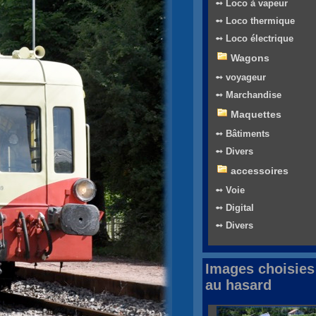
➻ Loco à vapeur
➻ Loco thermique
➻ Loco électrique
Wagons
➻ voyageur
➻ Marchandise
Maquettes
➻ Bâtiments
➻ Divers
accessoires
➻ Voie
➻ Digital
➻ Divers
Images choisies
au hasard