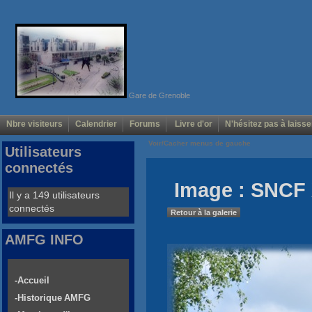
Gare de Grenoble
Nbre visiteurs
Calendrier
Forums
Livre d'or
N'hésitez pas à laisse
Voir/Cacher menus de gauche
Utilisateurs
connectés
Image : SNCF 
Il y a 149 utilisateurs
connectés
Retour à la galerie
AMFG INFO
-Accueil
-Historique AMFG