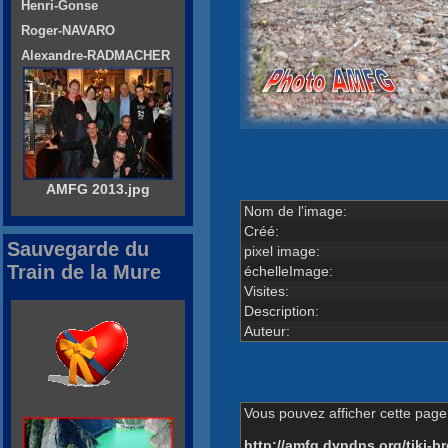
Henri-Gonse
Roger-NAVARO
Alexandre-RADMACHER
AMFG 2013.jpg
Nom de l'image:
Créé:
Sauvegarde du
pixel image:
Train de la Mure
échelleImage:
Visites:
Description:
Auteur:
Vous pouvez afficher cette page 
http://amfg.dyndns.org/tiki