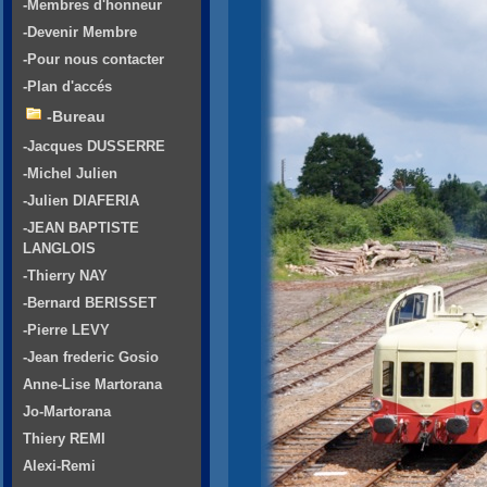
-Membres d'honneur
-Devenir Membre
-Pour nous contacter
-Plan d'accés
-Bureau
-Jacques DUSSERRE
-Michel Julien
-Julien DIAFERIA
-JEAN BAPTISTE
LANGLOIS
-Thierry NAY
-Bernard BERISSET
-Pierre LEVY
-Jean frederic Gosio
Anne-Lise Martorana
Jo-Martorana
Thiery REMI
Alexi-Remi