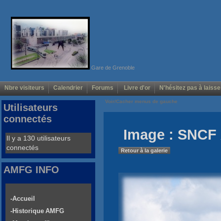
Gare de Grenoble
Nbre visiteurs
Calendrier
Forums
Livre d'or
N'hésitez pas à laisse
Voir/Cacher menus de gauche
Utilisateurs
connectés
Image : SNCF 
Il y a 130 utilisateurs
connectés
Retour à la galerie
AMFG INFO
-Accueil
-Historique AMFG