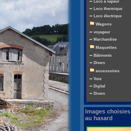
➻ Loco à vapeur
➻ Loco thermique
➻ Loco électrique
Wagons
➻ voyageur
➻ Marchandise
Maquettes
➻ Bâtiments
➻ Divers
accessoires
➻ Voie
➻ Digital
➻ Divers
Images choisies
au hasard