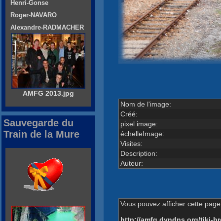
Henri-Gonse
Roger-NAVARO
Alexandre-RADMACHER
AMFG 2013.jpg
Nom de l'image:
Créé:
Sauvegarde du
pixel image:
Train de la Mure
échelleImage:
Visites:
Description:
Auteur:
Vous pouvez afficher cette page 
http://amfg.dyndns.org/tiki