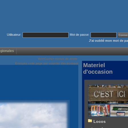
Utilisateur:
Mot de passe:
J'ai oublié mon mot de p
égionales
Voir/Cacher menus de droite
Envoyez cette page par courrier électronique
Materiel
d'occasion
Locos