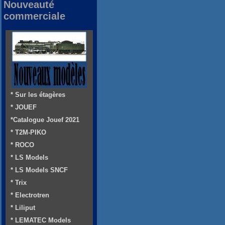
Nouveauté
commerciale
* Sur les étagères
* JOUEF
*Catalogue Jouef 2021
* T2M-PIKO
* ROCO
* LS Models
* LS Models SNCF
* Trix
* Electrotren
* Liliput
* LEMATEC Models