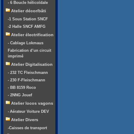
- 6 Boucle hélicoïdale
Atelier décor/bâti
-1 Sous Station SNCF
-2 Halle SNCF AMFG
Atelier électrification
- Cablage Lokmaus
Fabrication d’un circuit
imprimé
Atelier Digitalisation
- 232 TC Fleischmann
- 230 F-Fleischmann
- BB 8159 Roco
- 2NNG Jouef
Atelier locos vagons
- Aérateur Voiture DEV
Atelier Divers
-Caisses de transport