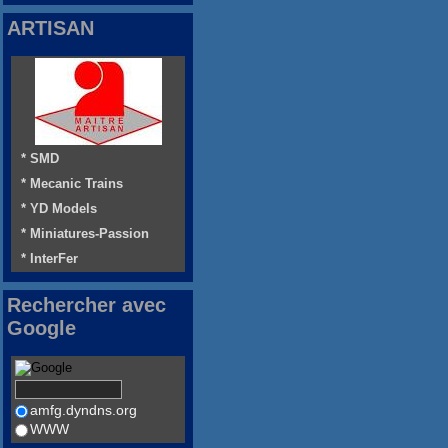
ARTISAN
* SMD
* Mecanic Trains
* YD Models
* Miniatures-Passion
* InterFer
Rechercher avec
Google
amfg.dyndns.org
WWW