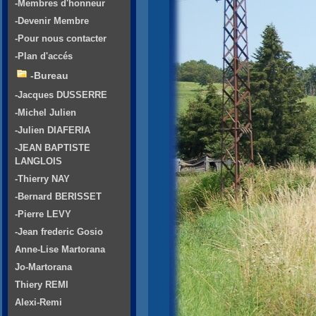
-Membres d'honneur
-Devenir Membre
-Pour nous contacter
-Plan d'accés
-Bureau
-Jacques DUSSERRE
-Michel Julien
-Julien DIAFERIA
-JEAN BAPTISTE
LANGLOIS
-Thierry NAY
-Bernard BERISSET
-Pierre LEVY
-Jean frederic Gosio
Anne-Lise Martorana
Jo-Martorana
Thiery REMI
Alexi-Remi