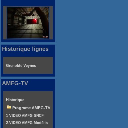
Historique lignes
Grenoble Veynes
AMFG-TV
Historique
Programe AMFG-TV
1-VIDEO AMFG SNCF
2-VIDEO AMFG Modélis