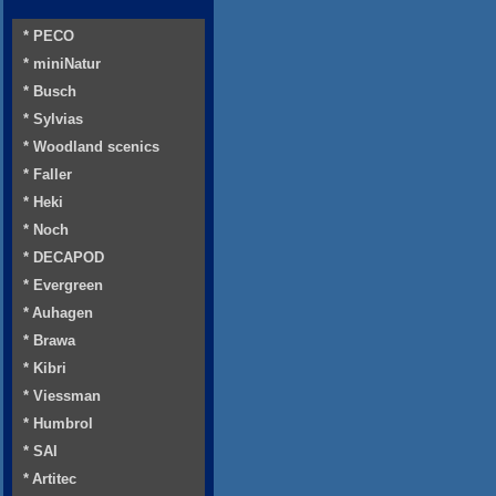
* PECO
* miniNatur
* Busch
* Sylvias
* Woodland scenics
* Faller
* Heki
* Noch
* DECAPOD
* Evergreen
* Auhagen
* Brawa
* Kibri
* Viessman
* Humbrol
* SAI
* Artitec