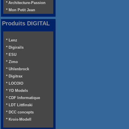
* Architecture-Passion
* Mon Petit Jean
Produits DIGITAL
* Lenz
* Digirails
* ESU
* Zimo
* Uhlenbrock
* Digitrax
* LOCOIO
* YD Models
* CDF Informatique
* LDT Littfinski
* DCC concepts
* Krois-Modell