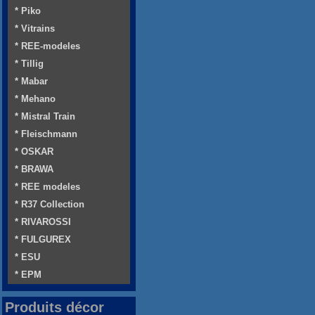
* Piko
* Vitrains
* REE-modeles
* Tillig
* Mabar
* Mehano
* Mistral Train
* Fleischmann
* OSKAR
* BRAWA
* REE modeles
* R37 Collection
* RIVAROSSI
* FULGUREX
* ESU
* EPM
Produits décor