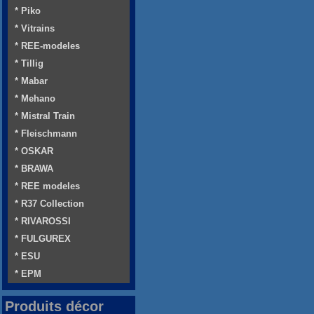
* Piko
* Vitrains
* REE-modeles
* Tillig
* Mabar
* Mehano
* Mistral Train
* Fleischmann
* OSKAR
* BRAWA
* REE modeles
* R37 Collection
* RIVAROSSI
* FULGUREX
* ESU
* EPM
Produits décor