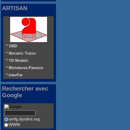
ARTISAN
* SMD
* Mecanic Trains
* YD Models
* Miniatures-Passion
* InterFer
Rechercher avec
Google
amfg.dyndns.org
WWW