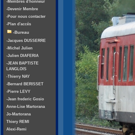
-Membres d'honneur
-Devenir Membre
-Pour nous contacter
-Plan d'accés
-Bureau
-Jacques DUSSERRE
-Michel Julien
-Julien DIAFERIA
-JEAN BAPTISTE
LANGLOIS
-Thierry NAY
-Bernard BERISSET
-Pierre LEVY
-Jean frederic Gosio
Anne-Lise Martorana
Jo-Martorana
Thiery REMI
Alexi-Remi