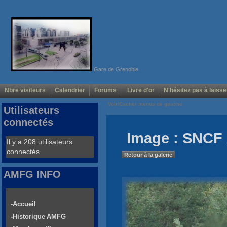
Gare de Grenoble
Nbre visiteurs
Calendrier
Forums
Livre d'or
N'hésitez pas à laisse
Voir/Cacher menus de gauche
Utilisateurs
connectés
Image : SNCF 
Il y a 208 utilisateurs
connectés
Retour à la galerie
AMFG INFO
-Accueil
-Historique AMFG