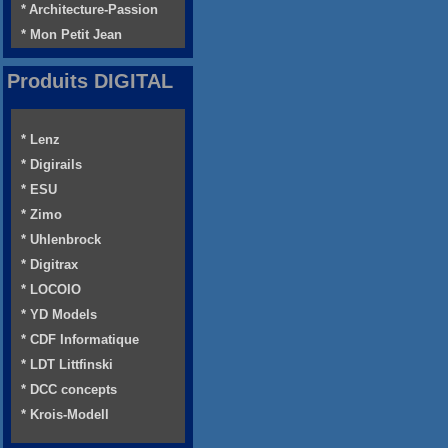
* Architecture-Passion
* Mon Petit Jean
Produits DIGITAL
* Lenz
* Digirails
* ESU
* Zimo
* Uhlenbrock
* Digitrax
* LOCOIO
* YD Models
* CDF Informatique
* LDT Littfinski
* DCC concepts
* Krois-Modell