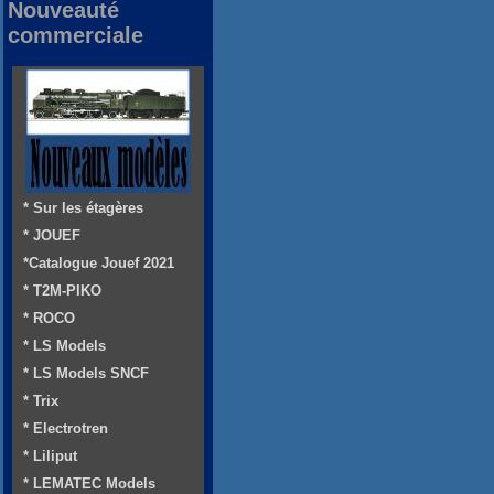
Nouveauté
commerciale
* Sur les étagères
* JOUEF
*Catalogue Jouef 2021
* T2M-PIKO
* ROCO
* LS Models
* LS Models SNCF
* Trix
* Electrotren
* Liliput
* LEMATEC Models