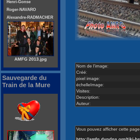
Henri-Gonse
Roger-NAVARO
Alexandre-RADMACHER
AMFG 2013.jpg
Nom de l'image:
Créé:
Sauvegarde du
pixel image:
Train de la Mure
échelleImage:
Visites:
Description:
Auteur:
Vous pouvez afficher cette page 
http://amfg.dyndns.org/tiki