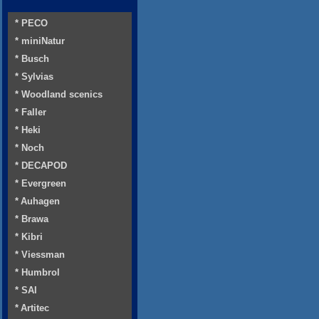
* PECO
* miniNatur
* Busch
* Sylvias
* Woodland scenics
* Faller
* Heki
* Noch
* DECAPOD
* Evergreen
* Auhagen
* Brawa
* Kibri
* Viessman
* Humbrol
* SAI
* Artitec