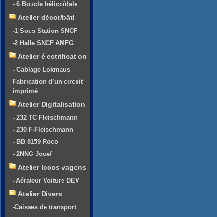
- 6 Boucle hélicoïdale
Atelier décor/bâti
-1 Sous Station SNCF
-2 Halle SNCF AMFG
Atelier électrification
- Cablage Lokmaus
Fabrication d’un circuit
imprimé
Atelier Digitalisation
- 232 TC Fleischmann
- 230 F-Fleischmann
- BB 8159 Roco
- 2NNG Jouef
Atelier locos vagons
- Aérateur Voiture DEV
Atelier Divers
-Caisses de transport